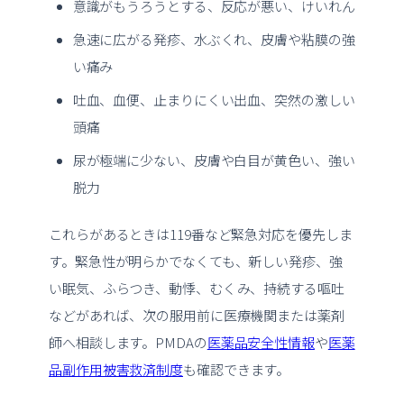
意識がもうろうとする、反応が悪い、けいれん
急速に広がる発疹、水ぶくれ、皮膚や粘膜の強
い痛み
吐血、血便、止まりにくい出血、突然の激しい
頭痛
尿が極端に少ない、皮膚や白目が黄色い、強い
脱力
これらがあるときは119番など緊急対応を優先しま
す。緊急性が明らかでなくても、新しい発疹、強
い眠気、ふらつき、動悸、むくみ、持続する嘔吐
などがあれば、次の服用前に医療機関または薬剤
師へ相談します。PMDAの
医薬品安全性情報
や
医薬
品副作用被害救済制度
も確認できます。