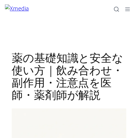
内
容
を
ス
キ
ッ
プ
薬の基礎知識と安全な
使い方｜飲み合わせ・
副作用・注意点を医
師・薬剤師が解説