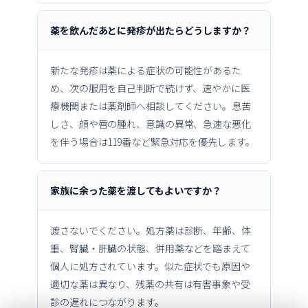
薬を飲んだあとに発疹が出たらどうしますか？
新たな発疹は薬による症状の可能性があるた
め、次の服用を自己判断で続けず、速やかに医
療機関または薬剤師へ相談してください。息苦
しさ、顔や唇の腫れ、意識の異常、急速な悪化
を伴う場合は119番など緊急対応を優先します。
家族に余った薬を渡してもよいですか？
渡さないでください。処方薬は診断、年齢、体
重、腎臓・肝臓の状態、併用薬などを踏まえて
個人に処方されています。似た症状でも原因や
適切な薬は異なり、残薬の共有は有害事象や受
診の遅れにつながります。