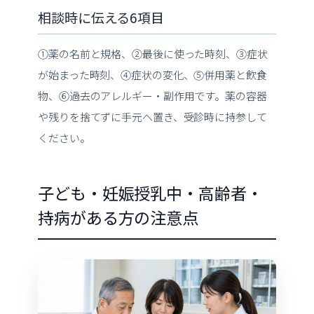
相談時に伝える6項目
①薬の名前と規格、②最後に使った時刻、③症状
が始まった時刻、④症状の変化、⑤併用薬と飲食
物、⑥過去のアレルギー・副作用です。薬の容器
や残りを捨てずに手元へ置き、受診時に持参して
ください。
子ども・妊娠授乳中・高齢者・
持病がある方の注意点