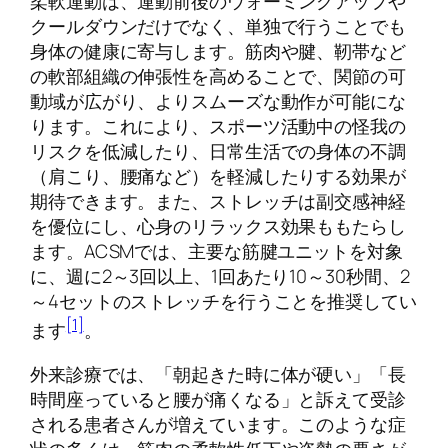
柔軟運動は、運動前後のウォーミングアップや
クールダウンだけでなく、単独で行うことでも
身体の健康に寄与します。筋肉や腱、靭帯など
の軟部組織の伸張性を高めることで、関節の可
動域が広がり、よりスムーズな動作が可能にな
ります。これにより、スポーツ活動中の怪我の
リスクを低減したり、日常生活での身体の不調
（肩こり、腰痛など）を軽減したりする効果が
期待できます。また、ストレッチは副交感神経
を優位にし、心身のリラックス効果ももたらし
ます。ACSMでは、主要な筋腱ユニットを対象
に、週に2～3回以上、1回あたり10～30秒間、2
～4セットのストレッチを行うことを推奨してい
[1]
ます
。
外来診療では、「朝起きた時に体が硬い」「長
時間座っていると腰が痛くなる」と訴えて受診
される患者さんが増えています。このような症