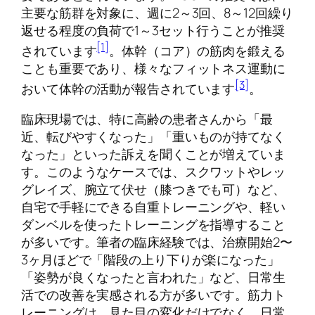
主要な筋群を対象に、週に2～3回、8～12回繰り
返せる程度の負荷で1～3セット行うことが推奨
[1]
されています
。体幹（コア）の筋肉を鍛える
ことも重要であり、様々なフィットネス運動に
[3]
おいて体幹の活動が報告されています
。
臨床現場では、特に高齢の患者さんから「最
近、転びやすくなった」「重いものが持てなく
なった」といった訴えを聞くことが増えていま
す。このようなケースでは、スクワットやレッ
グレイズ、腕立て伏せ（膝つきでも可）など、
自宅で手軽にできる自重トレーニングや、軽い
ダンベルを使ったトレーニングを指導すること
が多いです。筆者の臨床経験では、治療開始2〜
3ヶ月ほどで「階段の上り下りが楽になった」
「姿勢が良くなったと言われた」など、日常生
活での改善を実感される方が多いです。筋力ト
レーニングは、見た目の変化だけでなく、日常