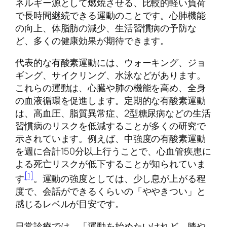
ネルギー源として燃焼させる、比較的軽い負荷
で長時間継続できる運動のことです。心肺機能
の向上、体脂肪の減少、生活習慣病の予防な
ど、多くの健康効果が期待できます。
代表的な有酸素運動には、ウォーキング、ジョ
ギング、サイクリング、水泳などがあります。
これらの運動は、心臓や肺の機能を高め、全身
の血液循環を促進します。定期的な有酸素運動
は、高血圧、脂質異常症、2型糖尿病などの生活
習慣病のリスクを低減することが多くの研究で
示されています。例えば、中強度の有酸素運動
を週に合計150分以上行うことで、心血管疾患に
よる死亡リスクが低下することが知られていま
[1]
す
。運動の強度としては、少し息が上がる程
度で、会話ができるくらいの「ややきつい」と
感じるレベルが目安です。
日常診療では、「運動を始めたいけれど、膝や