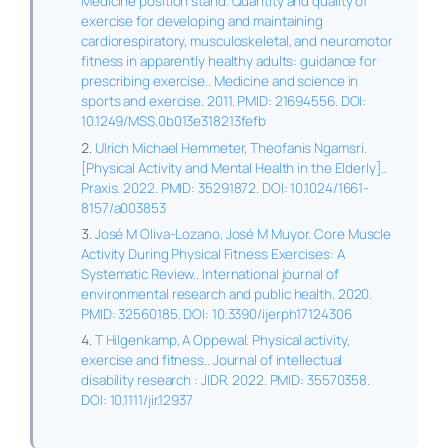
Medicine position stand. Quantity and quality of
exercise for developing and maintaining
cardiorespiratory, musculoskeletal, and neuromotor
fitness in apparently healthy adults: guidance for
prescribing exercise.. Medicine and science in
sports and exercise. 2011. PMID: 21694556. DOI:
10.1249/MSS.0b013e318213fefb
Ulrich Michael Hemmeter, Theofanis Ngamsri.
[Physical Activity and Mental Health in the Elderly]..
Praxis. 2022. PMID: 35291872. DOI: 10.1024/1661-
8157/a003853
José M Oliva-Lozano, José M Muyor. Core Muscle
Activity During Physical Fitness Exercises: A
Systematic Review.. International journal of
environmental research and public health. 2020.
PMID: 32560185. DOI: 10.3390/ijerph17124306
T Hilgenkamp, A Oppewal. Physical activity,
exercise and fitness.. Journal of intellectual
disability research : JIDR. 2022. PMID: 35570358.
DOI: 10.1111/jir.12937