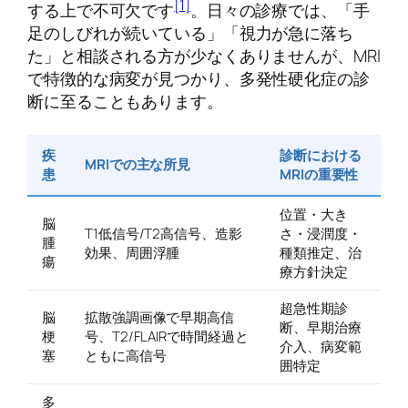
[1]
する上で不可欠です
。日々の診療では、「手
足のしびれが続いている」「視力が急に落ち
た」と相談される方が少なくありませんが、MRI
で特徴的な病変が見つかり、多発性硬化症の診
断に至ることもあります。
疾
診断における
MRIでの主な所見
患
MRIの重要性
位置・大き
脳
T1低信号/T2高信号、造影
さ・浸潤度・
腫
効果、周囲浮腫
種類推定、治
瘍
療方針決定
超急性期診
脳
拡散強調画像で早期高信
断、早期治療
梗
号、T2/FLAIRで時間経過と
介入、病変範
塞
ともに高信号
囲特定
多