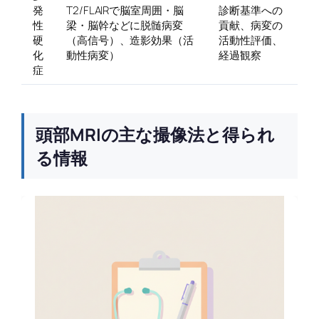
発
T2/FLAIRで脳室周囲・脳
診断基準への
性
梁・脳幹などに脱髄病変
貢献、病変の
硬
（高信号）、造影効果（活
活動性評価、
化
動性病変）
経過観察
症
頭部MRIの主な撮像法と得られ
る情報