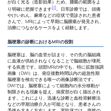
が白く光る（造影効果）ため、腫瘍の範囲をよ
[1]
り明確に把握できます
。日常診療では、頭痛
やけいれん、麻痺などの症状で受診された患者
さんで、MRIによって早期に脳腫瘍が発見され、
治療につながるケースをよく経験します。
脳梗塞の診断におけるMRIの役割
脳梗塞は、脳の血管が詰まり、その先の脳組織
に血液が供給されなくなることで脳細胞が壊死
する疾患です。頭部MRIの中でも、特に拡散強調
画像（DWI）は、発症後数時間以内の超急性期
脳梗塞を検出できる唯一の画像診断法です。
DWIでは、脳梗塞によって細胞内の水分移動が
制限される現象を捉え、病変部が白く描出され
ます。これにより、迅速な診断と血栓溶解療法
などの早期治療介入が可能となり、患者さんの
予後を大きく左右します。実臨床では、突然の