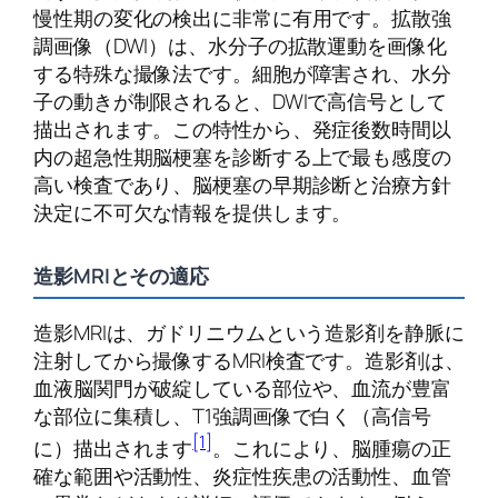
慢性期の変化の検出に非常に有用です。拡散強
調画像（DWI）は、水分子の拡散運動を画像化
する特殊な撮像法です。細胞が障害され、水分
子の動きが制限されると、DWIで高信号として
描出されます。この特性から、発症後数時間以
内の超急性期脳梗塞を診断する上で最も感度の
高い検査であり、脳梗塞の早期診断と治療方針
決定に不可欠な情報を提供します。
造影MRIとその適応
造影MRIは、ガドリニウムという造影剤を静脈に
注射してから撮像するMRI検査です。造影剤は、
血液脳関門が破綻している部位や、血流が豊富
な部位に集積し、T1強調画像で白く（高信号
[1]
に）描出されます
。これにより、脳腫瘍の正
確な範囲や活動性、炎症性疾患の活動性、血管