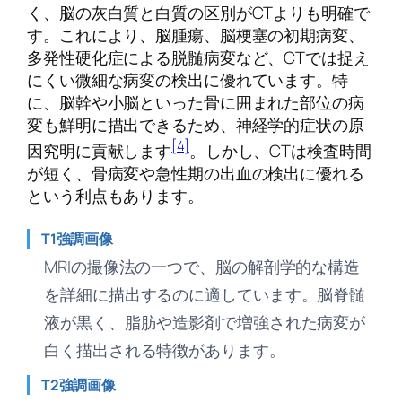
く、脳の灰白質と白質の区別がCTよりも明確で
す。これにより、脳腫瘍、脳梗塞の初期病変、
多発性硬化症による脱髄病変など、CTでは捉え
にくい微細な病変の検出に優れています。特
に、脳幹や小脳といった骨に囲まれた部位の病
変も鮮明に描出できるため、神経学的症状の原
[4]
因究明に貢献します
。しかし、CTは検査時間
が短く、骨病変や急性期の出血の検出に優れる
という利点もあります。
T1強調画像
MRIの撮像法の一つで、脳の解剖学的な構造
を詳細に描出するのに適しています。脳脊髄
液が黒く、脂肪や造影剤で増強された病変が
白く描出される特徴があります。
T2強調画像