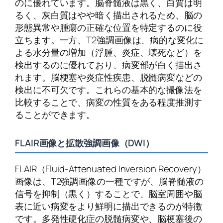
のに優れています。脳脊髄液は黒く、白質は明
るく、灰白質はやや暗く描出されるため、脳の
形態異常や腫瘍の正確な位置を特定するのに役
立ちます。一方、T2強調画像は、病的な変化に
よる水分量の増加（浮腫、炎症、壊死など）を
検出するのに優れており、病変部が白く描出さ
れます。脳梗塞や炎症性疾患、脱髄病変などの
検出に不可欠です。これらの基本的な撮像法を
比較することで、病変の性質をある程度推測す
ることができます。
FLAIR画像と拡散強調画像（DWI）
FLAIR（Fluid-Attenuated Inversion Recovery）
画像は、T2強調画像の一種ですが、脳脊髄液の
信号を抑制（黒く）することで、脳室周囲や脳
表に近い病変をより鮮明に描出できるのが特徴
です。多発性硬化症の脱髄病変や、脳梗塞後の