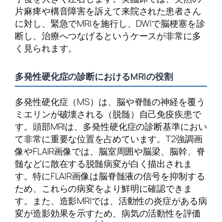
片麻痺や構音障害を訴えて来院された患者さん
に対し、緊急でMRIを施行し、DWIで脳梗塞を診
断し、治療へつなげるというケースが非常に多
く見られます。
多発性硬化症の診断におけるMRIの役割
多発性硬化症（MS）は、脳や脊髄の神経を覆う
ミエリンが破壊される（脱髄）自己免疫疾患で
す。頭部MRIは、多発性硬化症の診断基準におい
て非常に重要な位置を占めています。T2強調画
像やFLAIR画像では、脳室周囲や脳梁、脳幹、脊
髄などに散在する脱髄病変が白く描出されま
す。特にFLAIR画像は脳脊髄液の信号を抑制する
ため、これらの病変をより鮮明に確認できま
す。また、造影MRIでは、活動性の炎症がある病
変が造影効果を示すため、病気の活動性を評価