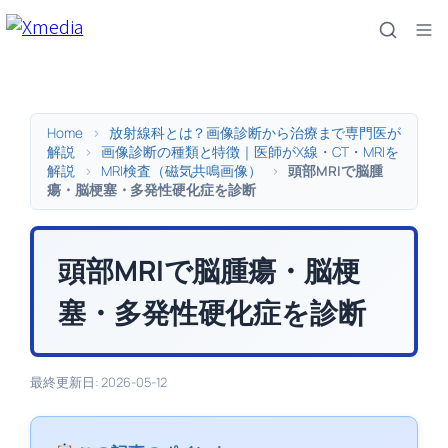
内
容
を
ス
キ
Home
>
放射線科とは？画像診断から治療まで専門医が
ッ
解説
>
画像診断の種類と特徴｜医師がX線・CT・MRIを
解説
>
MRI検査（磁気共鳴画像）
>
頭部MRIで脳腫
プ
瘍・脳梗塞・多発性硬化症を診断
頭部MRIで脳腫瘍・脳梗
塞・多発性硬化症を診断
最終更新日: 2026-05-12