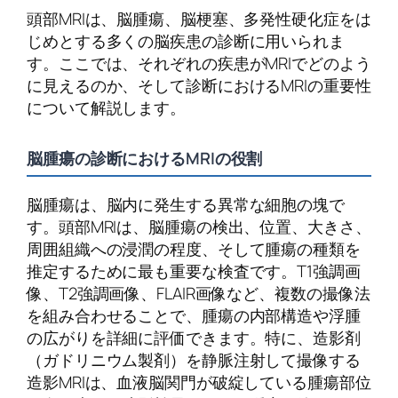
頭部MRIは、脳腫瘍、脳梗塞、多発性硬化症をは
じめとする多くの脳疾患の診断に用いられま
す。ここでは、それぞれの疾患がMRIでどのよう
に見えるのか、そして診断におけるMRIの重要性
について解説します。
脳腫瘍の診断におけるMRIの役割
脳腫瘍は、脳内に発生する異常な細胞の塊で
す。頭部MRIは、脳腫瘍の検出、位置、大きさ、
周囲組織への浸潤の程度、そして腫瘍の種類を
推定するために最も重要な検査です。T1強調画
像、T2強調画像、FLAIR画像など、複数の撮像法
を組み合わせることで、腫瘍の内部構造や浮腫
の広がりを詳細に評価できます。特に、造影剤
（ガドリニウム製剤）を静脈注射して撮像する
造影MRIは、血液脳関門が破綻している腫瘍部位