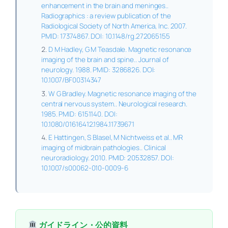
enhancement in the brain and meninges..
Radiographics : a review publication of the
Radiological Society of North America, Inc. 2007.
PMID: 17374867. DOI: 10.1148/rg.272065155
D M Hadley, G M Teasdale. Magnetic resonance
imaging of the brain and spine.. Journal of
neurology. 1988. PMID: 3286826. DOI:
10.1007/BF00314347
W G Bradley. Magnetic resonance imaging of the
central nervous system.. Neurological research.
1985. PMID: 6151140. DOI:
10.1080/01616412.1984.11739671
E Hattingen, S Blasel, M Nichtweiss et al.. MR
imaging of midbrain pathologies.. Clinical
neuroradiology. 2010. PMID: 20532857. DOI:
10.1007/s00062-010-0009-6
ガイドライン・公的資料