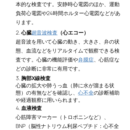
本的な検査です。安静時心電図のほか、運動
負荷心電図や24時間ホルター心電図などがあ
ります。
心臓
超音波検査
（心エコー）
超音波を用いて心臓の動き、大きさ、弁の状
態、血流などをリアルタイムで観察できる検
査です。心臓の機能評価や
弁膜症
、心筋症な
どの診断に非常に有用です。
胸部X線検査
心臓の拡大や肺うっ血（肺に水が溜まる状
態）の有無などを確認し、
心不全
の診断補助
や経過観察に用いられます。
血液検査
心筋障害マーカー（トロポニンなど）、
BNP（脳性ナトリウム利尿ペプチド：心不全