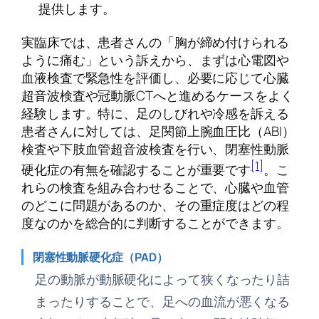
提供します。
実臨床では、患者さんの「胸が締め付けられる
ように痛む」という訴えから、まずは心電図や
血液検査で緊急性を評価し、必要に応じて心臓
超音波検査や冠動脈CTへと進めるケースをよく
経験します。特に、足のしびれや冷感を訴える
患者さんに対しては、足関節上腕血圧比（ABI）
検査や下肢血管超音波検査を行い、閉塞性動脈
[1]
硬化症の有無を確認することが重要です
。こ
れらの検査を組み合わせることで、心臓や血管
のどこに問題があるのか、その重症度はどの程
度なのかを総合的に判断することができます。
閉塞性動脈硬化症（PAD）
足の動脈が動脈硬化によって狭くなったり詰
まったりすることで、足への血流が悪くなる