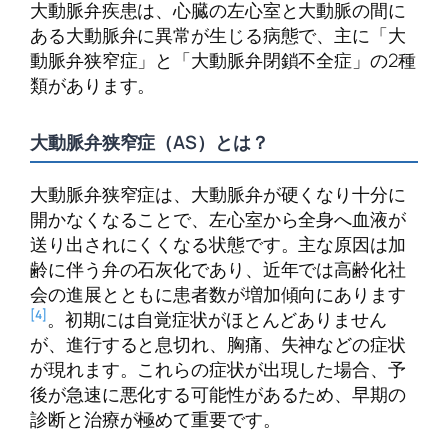
大動脈弁疾患は、心臓の左心室と大動脈の間に
ある大動脈弁に異常が生じる病態で、主に「大
動脈弁狭窄症」と「大動脈弁閉鎖不全症」の2種
類があります。
大動脈弁狭窄症（AS）とは？
大動脈弁狭窄症は、大動脈弁が硬くなり十分に
開かなくなることで、左心室から全身へ血液が
送り出されにくくなる状態です。主な原因は加
齢に伴う弁の石灰化であり、近年では高齢化社
会の進展とともに患者数が増加傾向にあります
[4]
。初期には自覚症状がほとんどありません
が、進行すると息切れ、胸痛、失神などの症状
が現れます。これらの症状が出現した場合、予
後が急速に悪化する可能性があるため、早期の
診断と治療が極めて重要です。