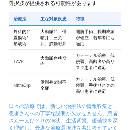
選択肢が提供される可能性があります
治療法
主な対象疾患
特徴
外科的弁
大動脈弁、僧
開胸手術、長期成績
置換術/
帽弁、三尖
が確立、若年者にも
形成術
弁、肺動脈弁
適応
カテーテル治療、低
大動脈弁狭窄
TAVR
侵襲、高齢者や高リ
症
スク患者に適応
カテーテル治療、低
僧帽弁閉鎖不
MitraClip
侵襲、手術リスクの
全症
高い患者に適応
日々の診療では、新しい治療法の情報収集と、
患者さんへの丁寧な説明が欠かせません。患者
さん一人ひとりの病状、生活背景、価値観を深
く理解し、最適な治療選択肢を共に考えていく