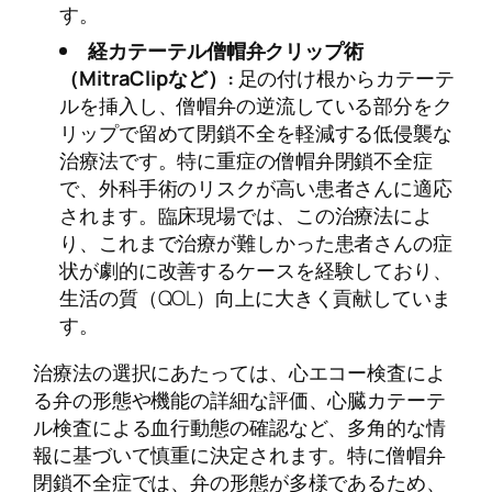
す。
経カテーテル僧帽弁クリップ術
（MitraClipなど）:
足の付け根からカテーテ
ルを挿入し、僧帽弁の逆流している部分をク
リップで留めて閉鎖不全を軽減する低侵襲な
治療法です。特に重症の僧帽弁閉鎖不全症
で、外科手術のリスクが高い患者さんに適応
されます。臨床現場では、この治療法によ
り、これまで治療が難しかった患者さんの症
状が劇的に改善するケースを経験しており、
生活の質（QOL）向上に大きく貢献していま
す。
治療法の選択にあたっては、心エコー検査によ
る弁の形態や機能の詳細な評価、心臓カテーテ
ル検査による血行動態の確認など、多角的な情
報に基づいて慎重に決定されます。特に僧帽弁
閉鎖不全症では、弁の形態が多様であるため、