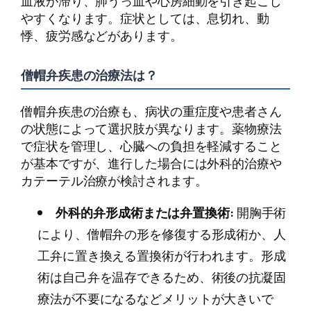
血液が滞り、肺うっ血や心房細動を引き起こし
やすくなります。症状としては、息切れ、動
悸、疲労感などがあります。
僧帽弁疾患の治療法は？
僧帽弁疾患の治療も、病状の重症度や患者さん
の状態によって選択肢が異なります。薬物療法
で症状を管理し、心臓への負担を軽減すること
が基本ですが、進行した場合には外科的治療や
カテーテル治療が検討されます。
外科的弁形成術または弁置換術:
開胸手術
により、僧帽弁の形を修復する形成術か、人
工弁に置き換える置換術が行われます。形成
術は自己弁を温存できるため、術後の抗凝固
療法が不要になるなどメリットが大きいで