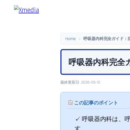
内
容
を
ス
キ
Home
>
呼吸器内科完全ガイド：
ッ
プ
呼吸器内科完全
最終更新日: 2026-05-12
この記事のポイント
✓ 呼吸器内科は、
す。