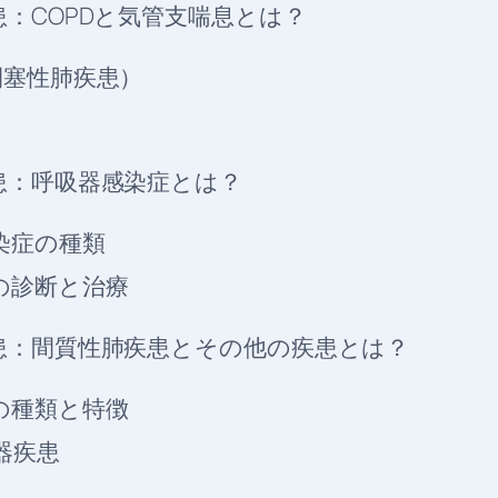
：COPDと気管支喘息とは？
閉塞性肺疾患）
患：呼吸器感染症とは？
染症の種類
の診断と治療
患：間質性肺疾患とその他の疾患とは？
の種類と特徴
器疾患