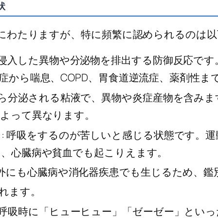
状
にわたりますが、特に頻繁に認められるのは以
道に侵入した異物や分泌物を排出する防御反応で
症から喘息、COPD、胃食道逆流症、薬剤性ま
道から分泌される粘液で、異物や炎症産物を含み
によって異なります。
）
: 呼吸をするのが苦しいと感じる状態です。
、心臓病や貧血でも起こりえます。
以外にも心臓病や消化器疾患でも生じるため、
れます。
: 呼吸時に「ヒューヒュー」「ゼーゼー」とい