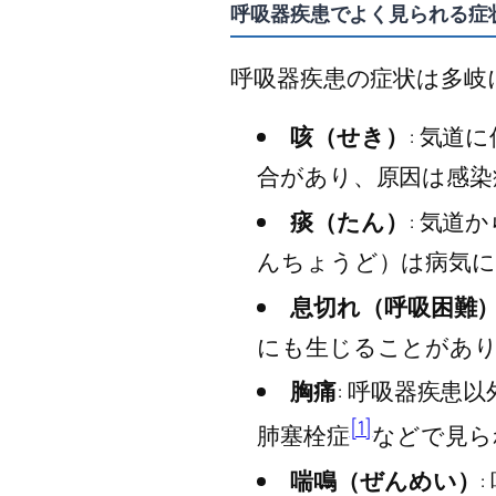
呼吸器疾患でよく見られる症
呼吸器疾患の症状は多岐
咳（せき）
: 気
合があり、原因は感染
痰（たん）
: 気
んちょうど）は病気
息切れ（呼吸困難
にも生じることがあり
胸痛
: 呼吸器疾患
[1]
肺塞栓症
などで見ら
喘鳴（ぜんめい）