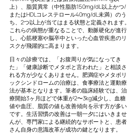
上）、脂質異常（中性脂肪150mg/dL以上かつ/
またはHDLコレステロール40mg/dL未満）のう
ち、2つ以上が当てはまる状態と定義されます。
これらの病態が重なることで、動脈硬化が進行
し、心筋梗塞や脳卒中といった心血管疾患のリ
スクが飛躍的に高まります。
日々の診療では、「お腹周りが気になってき
た」「健康診断でメタボと言われた」と相談さ
れる方が少なくありません。肥満症やメタボリ
ックシンドロームの治療は、食事療法と運動療
法が基本となります。筆者の臨床経験では、治
療開始3ヶ月ほどで体重が2〜3kg減少し、血糖
値や血圧、脂質の値も改善傾向を示す方が多い
です。生活習慣の改善は一朝一夕にはいきませ
んが、専門家による継続的なサポートと、患者
さん自身の意識改革が成功の鍵となります。