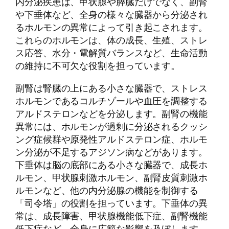
内分泌疾患は、甲状腺や膵臓だけでなく、副腎
や下垂体など、全身の様々な臓器から分泌され
るホルモンの異常によって引き起こされます。
これらのホルモンは、体の成長、生殖、ストレ
ス応答、水分・電解質バランスなど、生命活動
の維持に不可欠な役割を担っています。
副腎は腎臓の上にある小さな臓器で、ストレス
ホルモンであるコルチゾールや血圧を調整する
アルドステロンなどを分泌します。副腎の機能
異常には、ホルモンが過剰に分泌されるクッシ
ング症候群や原発性アルドステロン症、ホルモ
ン分泌が不足するアジソン病などがあります。
下垂体は脳の底部にある小さな臓器で、成長ホ
ルモン、甲状腺刺激ホルモン、副腎皮質刺激ホ
ルモンなど、他の内分泌腺の機能を制御する
「司令塔」の役割を担っています。下垂体の異
常は、成長障害、甲状腺機能低下症、副腎機能
低下症など、全身に広範な影響を及ぼします。