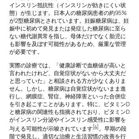
インスリン抵抗性（インスリンが効きにくい状
態）が生じます。日本人の糖尿病患者の約95%
が2型糖尿病とされています。妊娠糖尿病は、妊
娠中に初めて発見または発症した糖尿病に至ら
ない糖代謝異常を指し、母体だけでなく胎児に
も影響を及ぼす可能性があるため、厳重な管理
が必要です。
実際の診療では、「健康診断で血糖値が高いと
言われたけれど、自覚症状がないから大丈夫だ
と思っていた」と相談される方が少なくありま
せん。しかし、糖尿病は自覚症状がないまま進
行し、網膜症、腎症、神経障害といった合併症
を引き起こすことがあります。特に、ビタミンD
と糖尿病の関連性も指摘されており、ビタミンD
がインスリン分泌やインスリン感受性に影響を
[4]
与える可能性が示唆されています
。早期の段
階で発見し、適切な治療と生活習慣の改善を行