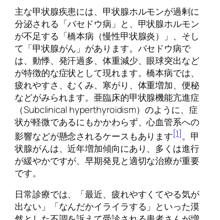
主な甲状腺疾患には、甲状腺ホルモンが過剰に
分泌される「バセドウ病」と、甲状腺ホルモン
が不足する「橋本病（慢性甲状腺炎）」、そし
て「甲状腺がん」があります。バセドウ病で
は、動悸、発汗過多、体重減少、眼球突出など
が特徴的な症状として現れます。橋本病では、
疲れやすさ、むくみ、寒がり、体重増加、便秘
などがみられます。亜臨床的甲状腺機能亢進症
（Subclinical hyperthyroidism）のように、症
状が軽微であるにもかかわらず、心血管系への
[1]
影響などが懸念されるケースもあります
。甲
状腺がんは、近年増加傾向にあり、多くは進行
が緩やかですが、早期発見と適切な治療が重要
です。
日常診療では、「最近、疲れやすくてやる気が
出ない」「なんだかイライラする」といった漠
然とした不調を訴えて受診される患者さんが増