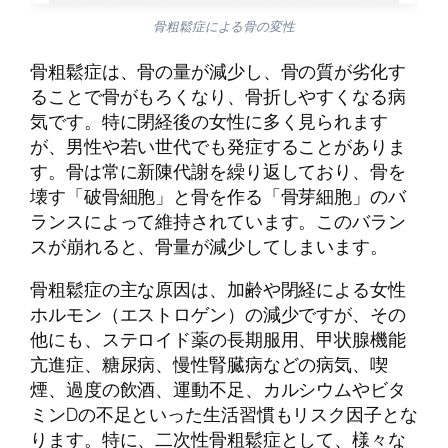
骨粗鬆症による骨の変性
骨粗鬆症は、骨の量が減少し、骨の質が劣化す
ることで骨がもろくなり、骨折しやすくなる病
気です。特に閉経後の女性に多く見られます
が、男性や若い世代でも発症することがありま
す。骨は常に新陳代謝を繰り返しており、骨を
壊す「破骨細胞」と骨を作る「骨芽細胞」のバ
ランスによって維持されています。このバラン
スが崩れると、骨量が減少してしまいます。
骨粗鬆症の主な原因は、加齢や閉経による女性
ホルモン（エストロゲン）の減少ですが、その
他にも、ステロイド薬の長期服用、甲状腺機能
亢進症、糖尿病、慢性腎臓病などの病気、喫
煙、過度の飲酒、運動不足、カルシウムやビタ
ミンDの不足といった生活習慣もリスク因子とな
ります。特に、二次性骨粗鬆症として、様々な