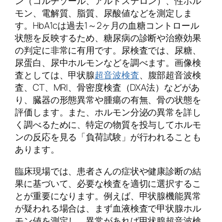
ン（コルチゾール、アルドステロン）、性ホル
モン、電解質、脂質、尿酸値などを測定しま
す。HbA1cは過去1～2ヶ月の血糖コントロール
状態を反映するため、糖尿病の診断や治療効果
の判定に非常に有用です。尿検査では、尿糖、
尿蛋白、尿中ホルモンなどを調べます。画像検
査としては、甲状腺
超音波検査
、腹部超音波検
査、CT、MRI、骨密度検査（DXA法）などがあ
り、臓器の形態異常や腫瘍の有無、骨の状態を
評価します。また、ホルモン分泌の異常を詳し
く調べるために、特定の物質を投与してホルモ
ンの反応を見る「負荷試験」が行われることも
あります。
臨床現場では、患者さんの症状や健康診断の結
果に基づいて、必要な検査を適切に選択するこ
とが重要になります。例えば、甲状腺機能異常
が疑われる場合は、まず血液検査で甲状腺ホル
モン値を測定し、異常があれば甲状腺超音波検