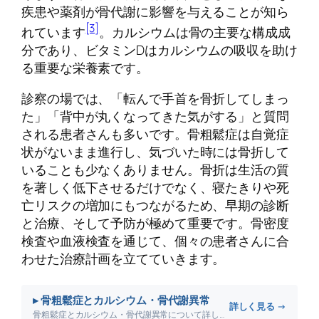
疾患や薬剤が骨代謝に影響を与えることが知ら
[3]
れています
。カルシウムは骨の主要な構成成
分であり、ビタミンDはカルシウムの吸収を助け
る重要な栄養素です。
診察の場では、「転んで手首を骨折してしまっ
た」「背中が丸くなってきた気がする」と質問
される患者さんも多いです。骨粗鬆症は自覚症
状がないまま進行し、気づいた時には骨折して
いることも少なくありません。骨折は生活の質
を著しく低下させるだけでなく、寝たきりや死
亡リスクの増加にもつながるため、早期の診断
と治療、そして予防が極めて重要です。骨密度
検査や血液検査を通じて、個々の患者さんに合
わせた治療計画を立てていきます。
▸ 骨粗鬆症とカルシウム・骨代謝異常
詳しく見る →
骨粗鬆症とカルシウム・骨代謝異常について詳しく解説します。