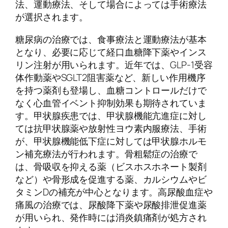
法、運動療法、そして場合によっては手術療法
が選択されます。
糖尿病の治療では、食事療法と運動療法が基本
となり、必要に応じて経口血糖降下薬やインス
リン注射が用いられます。近年では、GLP-1受容
体作動薬やSGLT2阻害薬など、新しい作用機序
を持つ薬剤も登場し、血糖コントロールだけで
なく心血管イベント抑制効果も期待されていま
す。甲状腺疾患では、甲状腺機能亢進症に対し
ては抗甲状腺薬や放射性ヨウ素内服療法、手術
が、甲状腺機能低下症に対しては甲状腺ホルモ
ン補充療法が行われます。骨粗鬆症の治療で
は、骨吸収を抑える薬（ビスホスホネート製剤
など）や骨形成を促進する薬、カルシウムやビ
タミンDの補充が中心となります。高尿酸血症や
痛風の治療では、尿酸降下薬や尿酸排泄促進薬
が用いられ、発作時には消炎鎮痛剤が処方され