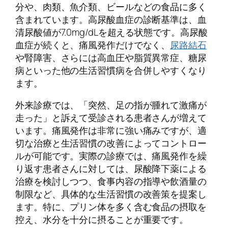
分や、肉類、魚介類、ビールなどの食品に多く
含まれています。高尿酸血症の診断基準は、血
清尿酸値が7.0mg/dLを超える状態です。高尿酸
血症が続くと、痛風発作だけでなく、
尿路結石
や腎障害、さらには高血圧や脂質異常症、糖尿
病といった他の生活習慣病を合併しやすくなり
ます。
外来診療では、「突然、足の指が腫れて激痛が
走った」と訴えて受診される患者さんが増えて
います。痛風発作は非常に強い痛みですが、適
切な治療と生活習慣の改善によってコントロー
ルが可能です。実際の診療では、痛風発作を繰
り返す患者さんに対しては、尿酸降下薬による
治療を検討しつつ、食事内容の指導や飲酒量の
制限など、具体的な生活習慣の改善策を提案し
ます。特に、プリン体を多く含む食品の摂取を
控え、水分を十分に摂ることが重要です。