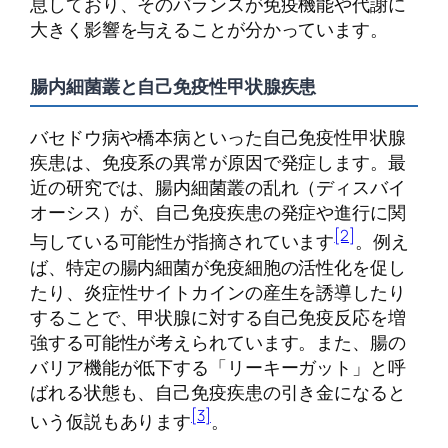
息しており、そのバランスが免疫機能や代謝に
大きく影響を与えることが分かっています。
腸内細菌叢と自己免疫性甲状腺疾患
バセドウ病や橋本病といった自己免疫性甲状腺
疾患は、免疫系の異常が原因で発症します。最
近の研究では、腸内細菌叢の乱れ（ディスバイ
オーシス）が、自己免疫疾患の発症や進行に関
[2]
与している可能性が指摘されています
。例え
ば、特定の腸内細菌が免疫細胞の活性化を促し
たり、炎症性サイトカインの産生を誘導したり
することで、甲状腺に対する自己免疫反応を増
強する可能性が考えられています。また、腸の
バリア機能が低下する「リーキーガット」と呼
ばれる状態も、自己免疫疾患の引き金になると
[3]
いう仮説もあります
。