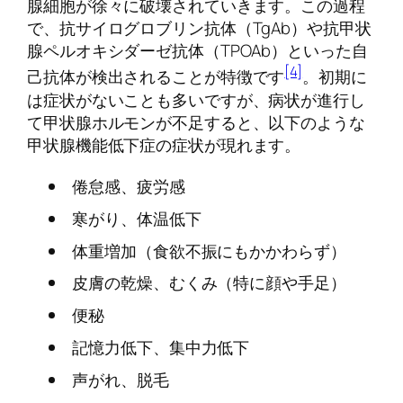
腺細胞が徐々に破壊されていきます。この過程
で、抗サイログロブリン抗体（TgAb）や抗甲状
腺ペルオキシダーゼ抗体（TPOAb）といった自
[4]
己抗体が検出されることが特徴です
。初期に
は症状がないことも多いですが、病状が進行し
て甲状腺ホルモンが不足すると、以下のような
甲状腺機能低下症の症状が現れます。
倦怠感、疲労感
寒がり、体温低下
体重増加（食欲不振にもかかわらず）
皮膚の乾燥、むくみ（特に顔や手足）
便秘
記憶力低下、集中力低下
声がれ、脱毛