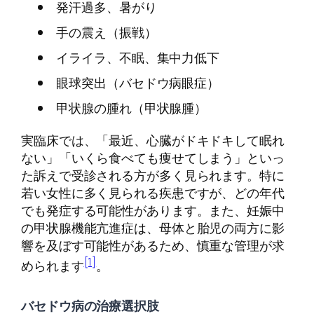
発汗過多、暑がり
手の震え（振戦）
イライラ、不眠、集中力低下
眼球突出（バセドウ病眼症）
甲状腺の腫れ（甲状腺腫）
実臨床では、「最近、心臓がドキドキして眠れ
ない」「いくら食べても痩せてしまう」といっ
た訴えで受診される方が多く見られます。特に
若い女性に多く見られる疾患ですが、どの年代
でも発症する可能性があります。また、妊娠中
の甲状腺機能亢進症は、母体と胎児の両方に影
響を及ぼす可能性があるため、慎重な管理が求
[1]
められます
。
バセドウ病の治療選択肢