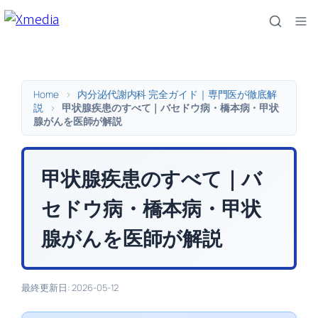
内
容
を
ス
キ
Home
>
内分泌代謝内科 完全ガイド｜専門医が徹底解
ッ
説
>
甲状腺疾患のすべて｜バセドウ病・橋本病・甲状
腺がんを医師が解説
プ
甲状腺疾患のすべて｜バ
セドウ病・橋本病・甲状
腺がんを医師が解説
最終更新日: 2026-05-12