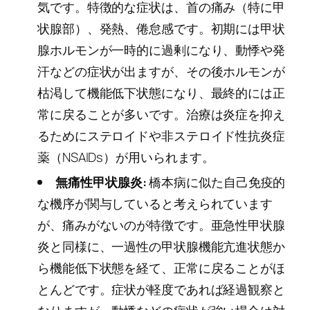
気です。特徴的な症状は、首の痛み（特に甲
状腺部）、発熱、倦怠感です。初期には甲状
腺ホルモンが一時的に過剰になり、動悸や発
汗などの症状が出ますが、その後ホルモンが
枯渇して機能低下状態になり、最終的には正
常に戻ることが多いです。治療は炎症を抑え
るためにステロイドや非ステロイド性抗炎症
薬（NSAIDs）が用いられます。
無痛性甲状腺炎:
橋本病に似た自己免疫的
な機序が関与していると考えられています
が、痛みがないのが特徴です。亜急性甲状腺
炎と同様に、一過性の甲状腺機能亢進状態か
ら機能低下状態を経て、正常に戻ることがほ
とんどです。症状が軽度であれば経過観察と