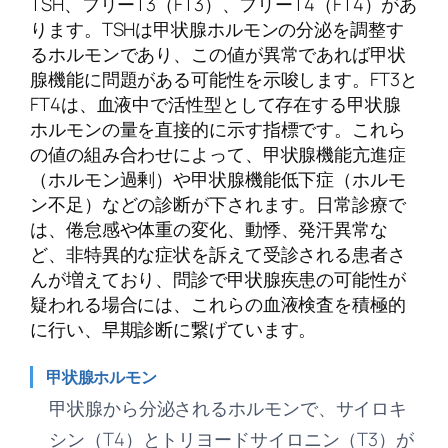
TSH、フリーT3（FT3）、フリーT4（FT4）があ
ります。TSHは甲状腺ホルモンの分泌を調整す
るホルモンであり、この値が異常であれば甲状
腺機能に問題がある可能性を示唆します。FT3と
FT4は、血液中で活性型として存在する甲状腺
ホルモンの量を直接的に示す指標です。これら
の値の組み合わせによって、甲状腺機能亢進症
（ホルモン過剰）や甲状腺機能低下症（ホルモ
ン不足）などの診断が下されます。日常診療で
は、倦怠感や体重の変化、動悸、発汗異常な
ど、非特異的な症状を訴えて受診される患者さ
んが増えており、問診で甲状腺疾患の可能性が
疑われる場合には、これらの血液検査を積極的
に行い、早期診断に繋げています。
甲状腺ホルモン
甲状腺から分泌されるホルモンで、サイロキ
シン（T4）とトリヨードサイロニン（T3）が