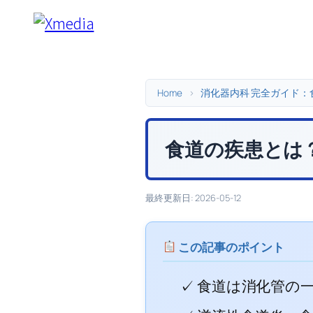
内
容
を
ス
キ
Home
>
消化器内科 完全ガイド
ッ
プ
食道の疾患とは
最終更新日: 2026-05-12
この記事のポイント
✓ 食道は消化管の