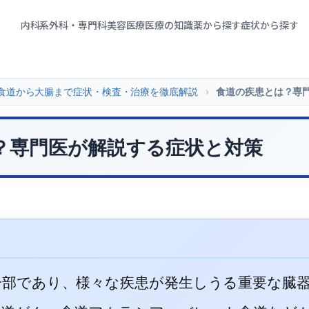
内科系
外科・専門科
美容医療
医療の知識
薬から探す
症状から探す
：食道から大腸まで症状・検査・治療を徹底解説
>
食道の疾患とは？専
？専門医が解説する症状と対策
一部であり、様々な疾患が発生しうる重要な臓