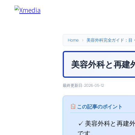
内
容
を
ス
キ
Home
>
美容外科完全ガイド：目
ッ
プ
美容外科と再建
最終更新日: 2026-05-12
この記事のポイント
✓ 美容外科と再建
です。