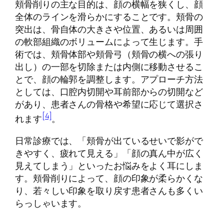
頬骨削りの主な目的は、顔の横幅を狭くし、顔
全体のラインを滑らかにすることです。頬骨の
突出は、骨自体の大きさや位置、あるいは周囲
の軟部組織のボリュームによって生じます。手
術では、頬骨体部や頬骨弓（頬骨の横への張り
出し）の一部を切除または内側に移動させるこ
とで、顔の輪郭を調整します。アプローチ方法
としては、口腔内切開や耳前部からの切開など
があり、患者さんの骨格や希望に応じて選択さ
[4]
れます
。
日常診療では、「頬骨が出ているせいで影がで
きやすく、疲れて見える」「顔の真ん中が広く
見えてしまう」といったお悩みをよく耳にしま
す。頬骨削りによって、顔の印象が柔らかくな
り、若々しい印象を取り戻す患者さんも多くい
らっしゃいます。