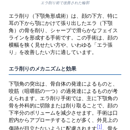
エラ削り術で改善された輪郭
エラ削り（下顎角形成術）は、顔の下方、特に
耳の下から顎にかけて張り出したエラ（下顎
角）の骨を削り、シャープで滑らかなフェイス
ラインを形成する手術です。この手術は、顔の
横幅を狭く見せたい方や、いわゆる「エラ張
り」を改善したい方に適しています。
エラ削りのメカニズムと効果
下顎角の突出は、骨自体の発達によるものと、
咬筋（咀嚼筋の一つ）の過発達によるものが考
えられます。エラ削り手術では、主に下顎角の
骨を外科的に切除または削り取ることで、顔の
下半分のボリュームを減少させます。手術は口
腔内からアプローチすることが多く、外見上の
[1]
傷跡が目立たないように配慮されます
。骨を