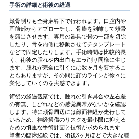
手術の詳細と術後の経過
頬骨削りも全身麻酔下で行われます。口腔内や
耳前部からアプローチし、骨膜を剥離して頬骨
を露出させます。専用の器具で骨の一部を切除
したり、骨を内側に移動させてチタンプレート
などで固定したりします。手術時間は比較的長
く、術後の腫れや内出血もエラ削り同様に生じ
ます。腫れが完全に引くには数ヶ月を要するこ
ともありますが、その間に顔のラインが徐々に
変化していくのを実感できます。
術後の経過観察では、腫れの引き具合や左右差
の有無、しびれなどの感覚異常がないかを確認
します。特に頬骨周辺には顔面神経が走行して
いるため、神経損傷のリスクを最小限に抑える
ための慎重な手術計画と技術が求められます。
筆者の臨床経験では、術後3ヶ月ほどで大きな腫