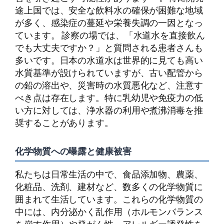
途上国では、安全な飲料水の確保が困難な地域
が多く、感染症の蔓延や栄養失調の一因となっ
ています。 診察の場では、「水道水を直接飲ん
でも大丈夫ですか？」と質問される患者さんも
多いです。日本の水道水は世界的に見ても高い
水質基準が設けられていますが、古い配管から
の鉛の溶出や、災害時の水質悪化など、注意す
べき点は存在します。特に乳幼児や免疫力の低
い方に対しては、浄水器の利用や煮沸消毒を推
奨することがあります。
化学物質への曝露と健康被害
私たちは日常生活の中で、食品添加物、農薬、
化粧品、洗剤、建材など、数多くの化学物質に
囲まれて生活しています。これらの化学物質の
中には、内分泌かく乱作用（ホルモンバランス
を崩す作用）や発がん性、アレルギー誘発性を