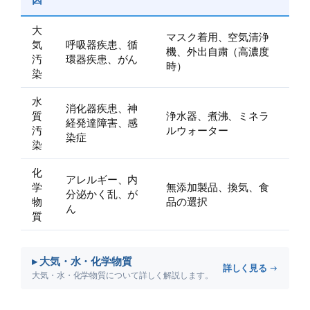
大
マスク着用、空気清浄
気
呼吸器疾患、循
機、外出自粛（高濃度
汚
環器疾患、がん
時）
染
水
消化器疾患、神
質
浄水器、煮沸、ミネラ
経発達障害、感
汚
ルウォーター
染症
染
化
アレルギー、内
学
無添加製品、換気、食
分泌かく乱、が
物
品の選択
ん
質
▸ 大気・水・化学物質
詳しく見る →
大気・水・化学物質について詳しく解説します。