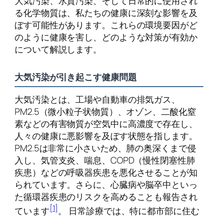
大気汚染、水質汚染、そして日常的に使用され
る化学物質は、私たちの健康に深刻な影響を及
ぼす可能性があります。これらの環境要因がど
のように健康を害し、どのような対策が有効か
について解説します。
大気汚染が引き起こす健康問題
大気汚染とは、工場や自動車の排気ガス、
PM2.5（微小粒子状物質）、オゾン、二酸化窒
素などの有害物質が空気中に高濃度で存在し、
人々の健康に悪影響を及ぼす状態を指します。
PM2.5は非常に小さいため、肺の奥深くまで侵
入し、気管支炎、喘息、COPD（慢性閉塞性肺
疾患）などの呼吸器疾患を悪化させることが知
られています。さらに、心臓病や脳卒中といっ
た循環器疾患のリスクを高めることも報告され
[1]
ています
。 日常診療では、特に都市部に住む