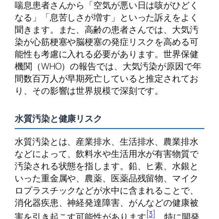
喘息患者さんから「空気が悪い日は咳がひどく
なる」「息苦しさが増す」といった訴えをよく
聞きます。また、高齢の患者さんでは、大気汚
染が心筋梗塞や脳梗塞の発症リスクを高める可
能性も考慮に入れる必要があります。世界保健
機関（WHO）の報告では、大気汚染が原因で年
間数百万人が早期死亡していると推定されてお
り、その影響は世界規模で深刻です。
水質汚染と健康リスク
水質汚染とは、産業排水、生活排水、農業排水
などによって、飲料水や生活用水が有害物質で
汚染される状態を指します。鉛、ヒ素、水銀と
いった重金属や、農薬、医薬品残留物、マイク
ロプラスチックなどが水中に含まれることで、
消化器疾患、神経発達障害、がんなどの健康被
[3]
害を引き起こす可能性があります
。特に開発