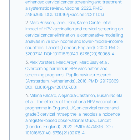
enhanced cervical cancer screening and treatment,
a systematic review.. Vaccine. 2022. PMID:
34863615. DOI: 10.1016/j.vaccine.2021.11.013
Marc Brisson, Jane J Kim, Karen Canfell et al..
Impact of HPV vaccination and cervical screening on
cervical cancer elimination: a comparative modelling
analysis in 78 low-income and lower-middle-income
countries.. Lancet (London, England). 2020. PMID:
32007141. DOI: 10.1016/S0140-6736(20)30068-4
Alex Vorsters, Marc Arbyn, Marc Baay et al..
Overcoming barriers in HPV vaccination and
screening programs.. Papillomavirus research
(Amsterdam, Netherlands). 2018. PMID: 29179869.
DOI: 10.1016/j.pvr.2017.07.001
Milena Falcaro, Alejandra Castañon, Busani Ndlela
et al.. The effects of the national HPV vaccination
programme in England, UK, on cervical cancer and
grade 3 cervical intraepithelial neoplasia incidence:
a register-based observational study.. Lancet
(London, England). 2022. PMID: 34741816. DOI:
10.1016/S0140-6736(21)02178-4