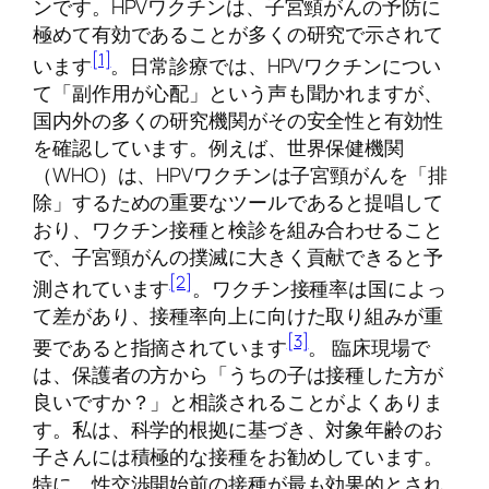
ンです。HPVワクチンは、子宮頸がんの予防に
極めて有効であることが多くの研究で示されて
[1]
います
。日常診療では、HPVワクチンについ
て「副作用が心配」という声も聞かれますが、
国内外の多くの研究機関がその安全性と有効性
を確認しています。例えば、世界保健機関
（WHO）は、HPVワクチンは子宮頸がんを「排
除」するための重要なツールであると提唱して
おり、ワクチン接種と検診を組み合わせること
で、子宮頸がんの撲滅に大きく貢献できると予
[2]
測されています
。ワクチン接種率は国によっ
て差があり、接種率向上に向けた取り組みが重
[3]
要であると指摘されています
。 臨床現場で
は、保護者の方から「うちの子は接種した方が
良いですか？」と相談されることがよくありま
す。私は、科学的根拠に基づき、対象年齢のお
子さんには積極的な接種をお勧めしています。
特に、性交渉開始前の接種が最も効果的とされ