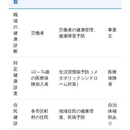
類
職
場
の
労働者の健康管理、
事業
健
労働者
健康障害予防
主
康
診
断
特
定
40～74歳
生活習慣病予防（メ
医療
健
の医療保
タボリックシンドロ
保険
康
険加入者
ーム対策）
者
診
査
住
自治
民
各市区町
地域住民の健康増
体補
健
村の住民
進、疾病予防
助あ
診
り