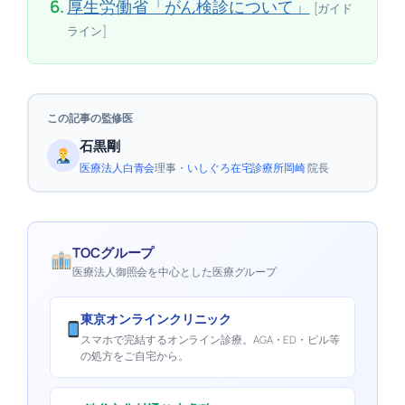
6.
厚生労働省「がん検診について」
[ガイド
ライン]
この記事の監修医
石黒剛
医療法人白青会
理事・
いしぐろ在宅診療所岡崎
院長
TOCグループ
医療法人御照会を中心とした医療グループ
東京オンラインクリニック
スマホで完結するオンライン診療。AGA・ED・ピル等
の処方をご自宅から。