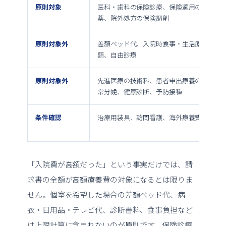
原則対象
医科・歯科の保険診療、保険適用の検査・
薬、院外処方の保険調剤
原則対象外
差額ベッド代、入院時食事・生活療養の標
額、自由診療
原則対象外
先進医療の技術料、患者申出療養の特別料
常分娩、健康診断、予防接種
条件確認
治療用装具、訪問看護、海外療養費、移送
「入院費が高額だった」という事実だけでは、請
求書の全額が高額療養費の対象になるとは限りま
せん。個室を希望した場合の差額ベッド代、病
衣・日用品・テレビ代、診断書料、食事負担など
は上限計算に含まれないのが原則です。保険診療