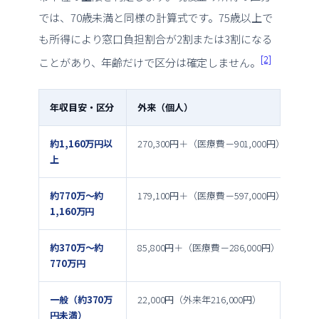
では、70歳未満と同様の計算式です。75歳以上で
も所得により窓口負担割合が2割または3割になる
[2]
ことがあり、年齢だけで区分は確定しません。
年収目安・区分
外来（個人）
月単位
約1,160万円以
270,300円＋（医療費－901,000円）×1％
上
約770万〜約
179,100円＋（医療費－597,000円）×1％
1,160万円
約370万〜約
85,800円＋（医療費－286,000円）×1％
770万円
一般（約370万
22,000円（外来年216,000円）
61,50
円未満）