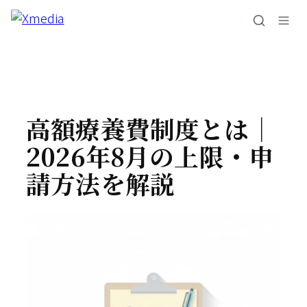
内
容
を
ス
キ
ッ
プ
高額療養費制度とは｜
2026年8月の上限・申
請方法を解説