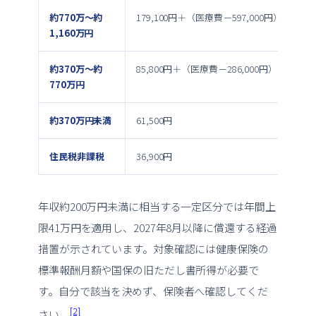
約770万〜約
179,100円＋（医療費－597,000円）×1％
1,160万円
約370万〜約
85,800円＋（医療費－286,000円）×1％
770万円
約370万円未満
61,500円
住民税非課税
36,900円
年収約200万円未満に相当する一定区分では年間上
限41万円を適用し、2027年8月以降に償還する経過
措置が示されています。対象確認には健康保険の
標準報酬月額や国保の旧ただし書所得が必要で
す。自分で該当を決めず、保険者へ確認してくだ
[2]
さい。