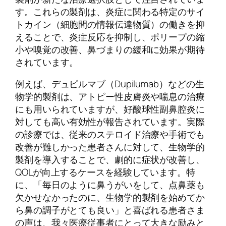
す。これらの製剤は、炎症に関わる特定のサイ
トカイン（細胞間の情報伝達物質）の働きを抑
えることで、炎症反応を抑制し、ポリープの縮
小や嗅覚の改善、鼻づまりの緩和に効果が期待
されています。
例えば、デュピルマブ（Dupilumab）などの生
物学的製剤は、アトピー性皮膚炎や喘息の治療
にも用いられていますが、好酸球性副鼻腔炎に
対しても高い有効性が報告されています。実際
の診療では、従来のステロイド治療や手術でも
改善が難しかった患者さんに対して、生物学的
製剤を導入することで、劇的に症状が改善し、
QOLが向上するケースを経験しています。特
に、「毎日のように鼻うがいをして、点鼻薬も
欠かせなかったのに、生物学的製剤を始めてか
ら鼻の調子がとても良い」と喜ばれる患者さま
の声は、我々医療従事者にとって大きな励みと