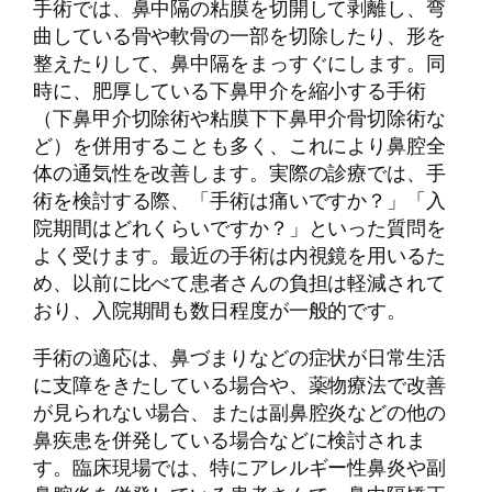
手術では、鼻中隔の粘膜を切開して剥離し、弯
曲している骨や軟骨の一部を切除したり、形を
整えたりして、鼻中隔をまっすぐにします。同
時に、肥厚している下鼻甲介を縮小する手術
（下鼻甲介切除術や粘膜下下鼻甲介骨切除術な
ど）を併用することも多く、これにより鼻腔全
体の通気性を改善します。実際の診療では、手
術を検討する際、「手術は痛いですか？」「入
院期間はどれくらいですか？」といった質問を
よく受けます。最近の手術は内視鏡を用いるた
め、以前に比べて患者さんの負担は軽減されて
おり、入院期間も数日程度が一般的です。
手術の適応は、鼻づまりなどの症状が日常生活
に支障をきたしている場合や、薬物療法で改善
が見られない場合、または副鼻腔炎などの他の
鼻疾患を併発している場合などに検討されま
す。臨床現場では、特にアレルギー性鼻炎や副