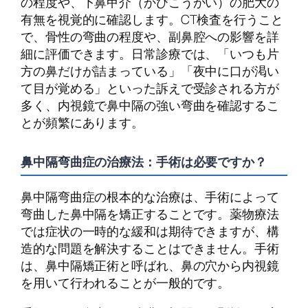
の程度や、下鼻甲介（かびこうかい）の肥大の
有無を視覚的に確認します。CT検査を行うこと
で、骨性の弯曲の程度や、副鼻腔への影響を詳
細に評価できます。日常診療では、「いつも片
方の鼻だけが詰まっている」「夜中に口が渇い
て目が覚める」といった訴えで受診される方が
多く、内視鏡で鼻中隔の強い弯曲を確認するこ
とが頻繁にあります。
鼻中隔弯曲症の治療法：手術は必要ですか？
鼻中隔弯曲症の根本的な治療は、手術によって
弯曲した鼻中隔を矯正することです。薬物療法
では症状の一時的な緩和は期待できますが、構
造的な問題を解決することはできません。手術
は、鼻中隔矯正術と呼ばれ、鼻の穴から内視鏡
を用いて行われることが一般的です。