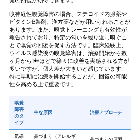
覚の回復が期待できます。
嗅神経性嗅覚障害の場合、ステロイド内服薬や
ビタミンB製剤、漢方薬などが用いられることが
あります。また、嗅覚トレーニングも有効性が
報告されており、特定の匂いを繰り返し嗅ぐこ
とで嗅覚の回復を促す方法です。臨床経験上、
ウイルス感染後の嗅覚障害は、治療開始から数
ヶ月から1年ほどで徐々に改善を実感される方が
多いですが、個人差が大きいと感じています。
特に早期に治療を開始することが、回復の可能
性を高める上で重要です。
嗅覚
障害
主な原因
治療アプローチ
のタ
イプ
気導
鼻づまり（アレルギ
鼻づまりの原因