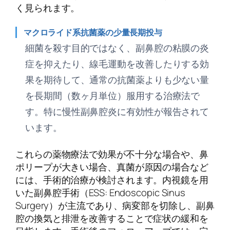
く見られます。
マクロライド系抗菌薬の少量長期投与
細菌を殺す目的ではなく、副鼻腔の粘膜の炎
症を抑えたり、線毛運動を改善したりする効
果を期待して、通常の抗菌薬よりも少ない量
を長期間（数ヶ月単位）服用する治療法で
す。特に慢性副鼻腔炎に有効性が報告されて
います。
これらの薬物療法で効果が不十分な場合や、鼻
ポリープが大きい場合、真菌が原因の場合など
には、手術的治療が検討されます。内視鏡を用
いた副鼻腔手術（ESS: Endoscopic Sinus
Surgery）が主流であり、病変部を切除し、副鼻
腔の換気と排泄を改善することで症状の緩和を