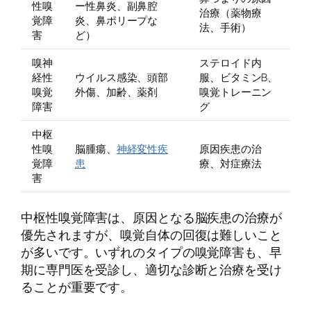
性嗅
ー性鼻炎、副鼻腔
治療（薬物療
覚障
炎、鼻ポリープな
法、手術）
害
ど）
嗅神
ステロイド内
経性
ウイルス感染、頭部
服、ビタミンB、
嗅覚
外傷、加齢、薬剤
嗅覚トレーニン
障害
グ
中枢
性嗅
脳腫瘍、
神経変性疾
原因疾患の治
覚障
患
療、対症療法
害
中枢性嗅覚障害は、原因となる脳疾患の治療が
優先されますが、嗅覚自体の回復は難しいこと
が多いです。いずれのタイプの嗅覚障害も、早
期に専門医を受診し、適切な診断と治療を受け
ることが重要です。