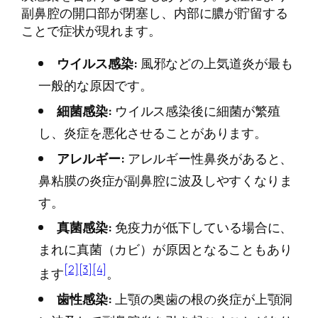
副鼻腔の開口部が閉塞し、内部に膿が貯留する
ことで症状が現れます。
ウイルス感染:
風邪などの上気道炎が最も
一般的な原因です。
細菌感染:
ウイルス感染後に細菌が繁殖
し、炎症を悪化させることがあります。
アレルギー:
アレルギー性鼻炎があると、
鼻粘膜の炎症が副鼻腔に波及しやすくなりま
す。
真菌感染:
免疫力が低下している場合に、
まれに真菌（カビ）が原因となることもあり
[2]
[3]
[4]
ます
。
歯性感染:
上顎の奥歯の根の炎症が上顎洞