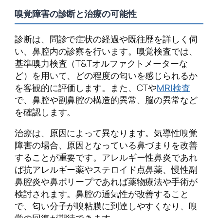
嗅覚障害の診断と治療の可能性
診断は、問診で症状の経過や既往歴を詳しく伺
い、鼻腔内の診察を行います。嗅覚検査では、
基準嗅力検査（T&Tオルファクトメーターな
ど）を用いて、どの程度の匂いを感じられるか
を客観的に評価します。また、CTや
MRI検査
で、鼻腔や副鼻腔の構造的異常、脳の異常など
を確認します。
治療は、原因によって異なります。気導性嗅覚
障害の場合、原因となっている鼻づまりを改善
することが重要です。アレルギー性鼻炎であれ
ば抗アレルギー薬やステロイド点鼻薬、慢性副
鼻腔炎や鼻ポリープであれば薬物療法や手術が
検討されます。鼻腔の通気性が改善すること
で、匂い分子が嗅粘膜に到達しやすくなり、嗅