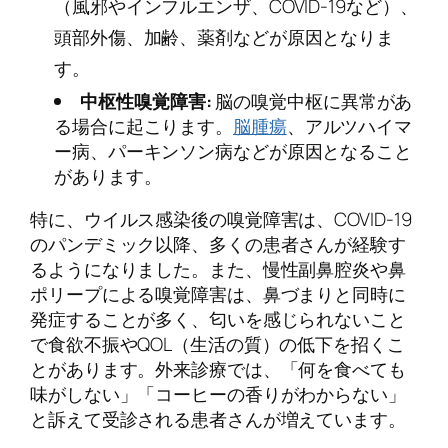
（風邪やインフルエンザ、COVID-19など）、
頭部外傷、加齢、薬剤などが原因となりま
す。
中枢性嗅覚障害:
脳の嗅覚中枢に異常があ
る場合に起こります。
脳腫瘍
、アルツハイマ
ー病、パーキンソン病などが原因となること
があります。
特に、ウイルス感染後の嗅覚障害は、COVID-19
のパンデミック以降、多くの患者さんが経験す
るようになりました。また、慢性副鼻腔炎や鼻
ポリープによる嗅覚障害は、鼻づまりと同時に
発症することが多く、匂いを感じられないこと
で食欲不振やQOL（生活の質）の低下を招くこ
とがあります。外来診療では、「何を食べても
味がしない」「コーヒーの香りがわからない」
と訴えて受診される患者さんが増えています。