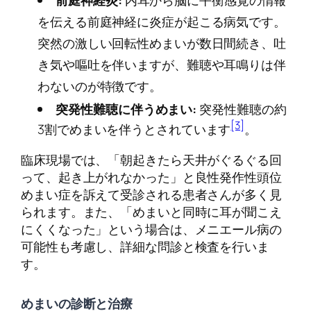
前庭神経炎:
内耳から脳に平衡感覚の情報
を伝える前庭神経に炎症が起こる病気です。
突然の激しい回転性めまいが数日間続き、吐
き気や嘔吐を伴いますが、難聴や耳鳴りは伴
わないのが特徴です。
突発性難聴に伴うめまい:
突発性難聴の約
[3]
3割でめまいを伴うとされています
。
臨床現場では、「朝起きたら天井がぐるぐる回
って、起き上がれなかった」と良性発作性頭位
めまい症を訴えて受診される患者さんが多く見
られます。また、「めまいと同時に耳が聞こえ
にくくなった」という場合は、メニエール病の
可能性も考慮し、詳細な問診と検査を行いま
す。
めまいの診断と治療