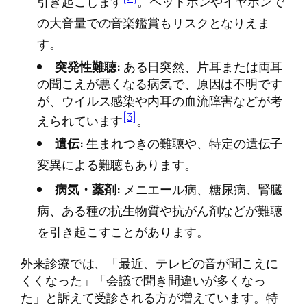
引き起こします
。ヘッドホンやイヤホンで
の大音量での音楽鑑賞もリスクとなりえま
す。
突発性難聴:
ある日突然、片耳または両耳
の聞こえが悪くなる病気で、原因は不明です
が、ウイルス感染や内耳の血流障害などが考
[3]
えられています
。
遺伝:
生まれつきの難聴や、特定の遺伝子
変異による難聴もあります。
病気・薬剤:
メニエール病、糖尿病、腎臓
病、ある種の抗生物質や抗がん剤などが難聴
を引き起こすことがあります。
外来診療では、「最近、テレビの音が聞こえに
くくなった」「会議で聞き間違いが多くなっ
た」と訴えて受診される方が増えています。特