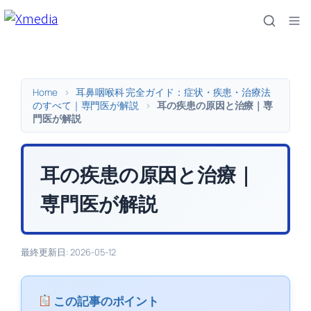
内
容
を
ス
キ
Home
>
耳鼻咽喉科 完全ガイド：症状・疾患・治療法
ッ
のすべて｜専門医が解説
>
耳の疾患の原因と治療｜専
門医が解説
プ
耳の疾患の原因と治療｜
専門医が解説
最終更新日: 2026-05-12
この記事のポイント