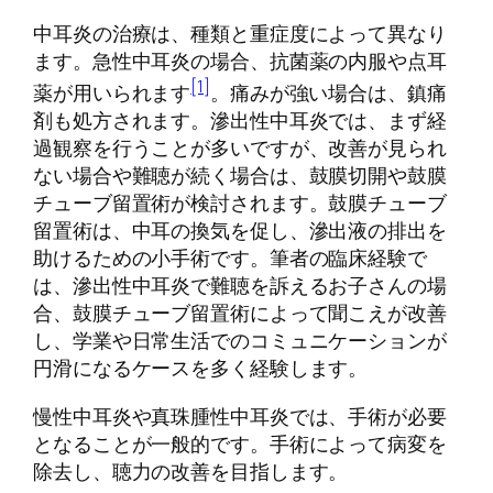
中耳炎の治療は、種類と重症度によって異なり
ます。急性中耳炎の場合、抗菌薬の内服や点耳
[1]
薬が用いられます
。痛みが強い場合は、鎮痛
剤も処方されます。滲出性中耳炎では、まず経
過観察を行うことが多いですが、改善が見られ
ない場合や難聴が続く場合は、鼓膜切開や鼓膜
チューブ留置術が検討されます。鼓膜チューブ
留置術は、中耳の換気を促し、滲出液の排出を
助けるための小手術です。筆者の臨床経験で
は、滲出性中耳炎で難聴を訴えるお子さんの場
合、鼓膜チューブ留置術によって聞こえが改善
し、学業や日常生活でのコミュニケーションが
円滑になるケースを多く経験します。
慢性中耳炎や真珠腫性中耳炎では、手術が必要
となることが一般的です。手術によって病変を
除去し、聴力の改善を目指します。