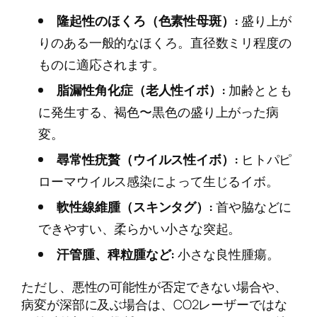
隆起性のほくろ（色素性母斑）:
盛り上が
りのある一般的なほくろ。直径数ミリ程度の
ものに適応されます。
脂漏性角化症（老人性イボ）:
加齢ととも
に発生する、褐色〜黒色の盛り上がった病
変。
尋常性疣贅（ウイルス性イボ）:
ヒトパピ
ローマウイルス感染によって生じるイボ。
軟性線維腫（スキンタグ）:
首や脇などに
できやすい、柔らかい小さな突起。
汗管腫、稗粒腫など:
小さな良性腫瘍。
ただし、悪性の可能性が否定できない場合や、
病変が深部に及ぶ場合は、CO2レーザーではな