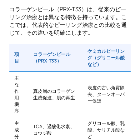
コラーゲンピール（PRX-T33）は、従来のピー
リング治療とは異なる特徴を持っています。こ
こでは、代表的なピーリング治療との比較を通
じて、その違いを明確にします。
ケミカルピーリン
項
コラーゲンピール
グ（グリコール酸
目
（PRX-T33）
など）
主
な
表皮の古い角質除
作
真皮層のコラーゲン
去、ターンオーバ
用
生成促進、肌の再生
ー促進
機
序
主
グリコール酸、乳
TCA、過酸化水素、
成
酸、サリチル酸な
コウジ酸
分
ど