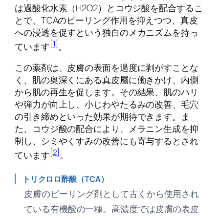
は過酸化水素（H2O2）とコウジ酸を配合するこ
とで、TCAのピーリング作用を抑えつつ、真皮
への浸透を促すという独自のメカニズムを持っ
[1]
ています
。
この薬剤は、皮膚の表面を過度に剥がすことな
く、肌の奥深くにある真皮層に働きかけ、内側
から肌の再生を促します。その結果、肌のハリ
や弾力が向上し、小じわやたるみの改善、毛穴
の引き締めといった効果が期待できます。ま
た、コウジ酸の配合により、メラニン生成を抑
制し、シミやくすみの改善にも寄与するとされ
[2]
ています
。
トリクロロ酢酸（TCA）
皮膚のピーリング剤として古くから使用され
ている有機酸の一種。高濃度では皮膚の表皮