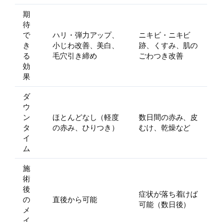
期
待
で
ハリ・弾力アップ、
ニキビ・ニキビ
き
小じわ改善、美白、
跡、くすみ、肌の
る
毛穴引き締め
ごわつき改善
効
果
ダ
ウ
ン
ほとんどなし（軽度
数日間の赤み、皮
タ
の赤み、ひりつき）
むけ、乾燥など
イ
ム
施
術
後
症状が落ち着けば
の
直後から可能
可能（数日後）
メ
イ