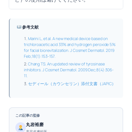
参考文献
Marini L, et al. A new medical device based on
trichloroacetic acid 33% and hydrogen peroxide 5%
for facial biorevitalization. J Cosmet Dermatol. 2019
Feb;18(1):153-157.
Chang TS. An updated review of tyrosinase
inhibitors. J Cosmet Dermatol. 2009 Dec;8(4):306-
11.
セディール（カウンセリン）添付文書（JAPIC）
この記事の監修
丸岩裕磨
美容皮膚科医