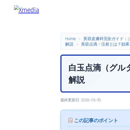
内
容
を
ス
キ
Home
>
美容皮膚科完全ガイド：
解説
>
美容点滴・注射とは？効果
ッ
プ
白玉点滴（グル
解説
最終更新日: 2026-06-30
この記事のポイント