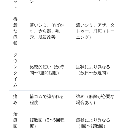
ッ
ン
ト
得
意
薄いシミ、そばか
濃いシミ、アザ、タ
な
す、赤ら顔、毛
トゥー、肝斑（トー
症
穴、肌質改善
ニング）
状
ダ
ウ
ン
比較的短い（数時
症状により異なる
タ
間〜1週間程度）
（数日〜数週間）
イ
ム
痛
輪ゴムで弾かれる
強め（麻酔が必要な
み
程度
場合あり）
治
療
複数回（3〜5回程
症状により異なる
回
度）
（1回〜複数回）