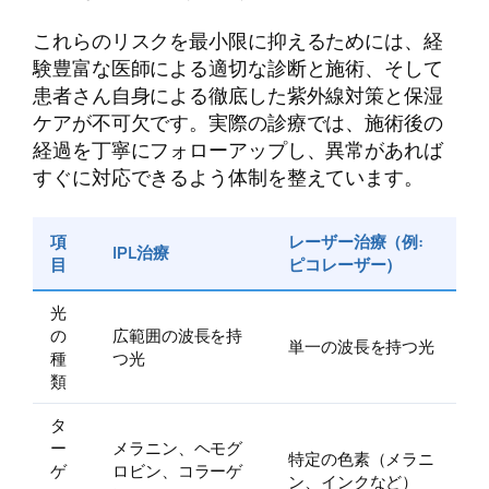
これらのリスクを最小限に抑えるためには、経
験豊富な医師による適切な診断と施術、そして
患者さん自身による徹底した紫外線対策と保湿
ケアが不可欠です。実際の診療では、施術後の
経過を丁寧にフォローアップし、異常があれば
すぐに対応できるよう体制を整えています。
項
レーザー治療（例:
IPL治療
目
ピコレーザー）
光
の
広範囲の波長を持
単一の波長を持つ光
種
つ光
類
タ
ー
メラニン、ヘモグ
特定の色素（メラニ
ゲ
ロビン、コラーゲ
ン、インクなど）