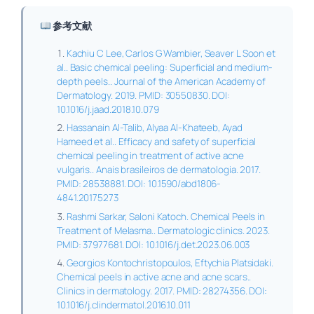
参考文献
Kachiu C Lee, Carlos G Wambier, Seaver L Soon et
al.. Basic chemical peeling: Superficial and medium-
depth peels.. Journal of the American Academy of
Dermatology. 2019. PMID: 30550830. DOI:
10.1016/j.jaad.2018.10.079
Hassanain Al-Talib, Alyaa Al-Khateeb, Ayad
Hameed et al.. Efficacy and safety of superficial
chemical peeling in treatment of active acne
vulgaris.. Anais brasileiros de dermatologia. 2017.
PMID: 28538881. DOI: 10.1590/abd1806-
4841.20175273
Rashmi Sarkar, Saloni Katoch. Chemical Peels in
Treatment of Melasma.. Dermatologic clinics. 2023.
PMID: 37977681. DOI: 10.1016/j.det.2023.06.003
Georgios Kontochristopoulos, Eftychia Platsidaki.
Chemical peels in active acne and acne scars..
Clinics in dermatology. 2017. PMID: 28274356. DOI:
10.1016/j.clindermatol.2016.10.011