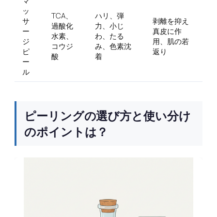
マ
ッ
TCA、
ハリ、弾
サ
剥離を抑え
過酸化
力、小じ
ー
真皮に作
水素、
わ、たる
ジ
用、肌の若
コウジ
み、色素沈
ピ
返り
酸
着
ー
ル
ピーリングの選び方と使い分け
のポイントは？