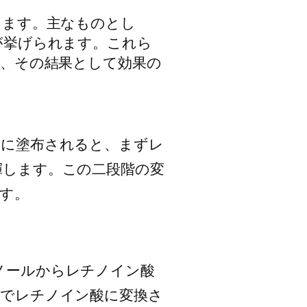
ります。主なものとし
が挙げられます。これら
、その結果として効果の
膚に塗布されると、まずレ
揮します。この二段階の変
す。
ノールからレチノイン酸
階でレチノイン酸に変換さ