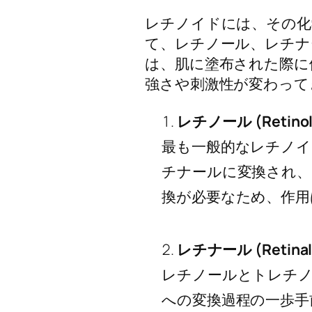
レチノイドには、その化
て、レチノール、レチナ
は、肌に塗布された際に
強さや刺激性が変わって
レチノール (Retinol
最も一般的なレチノイ
チナールに変換され、
換が必要なため、作用
レチナール (Retinal
レチノールとトレチ
への変換過程の一歩手