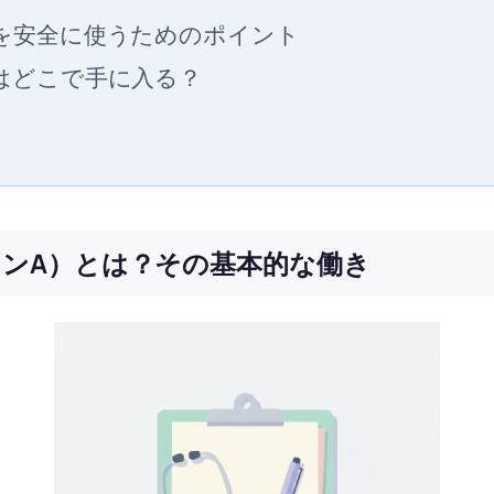
を安全に使うためのポイント
はどこで手に入る？
ンA）とは？その基本的な働き