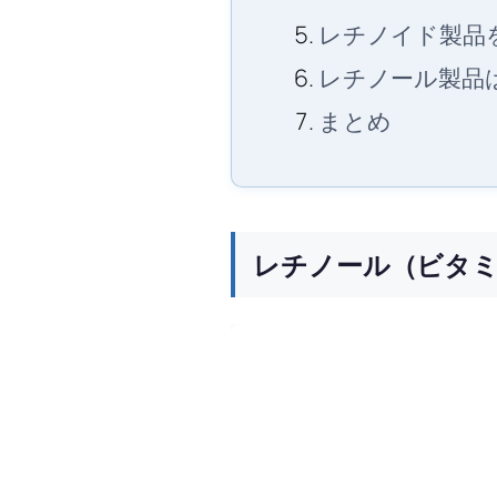
レチノイド製品
レチノール製品
まとめ
レチノール（ビタミ