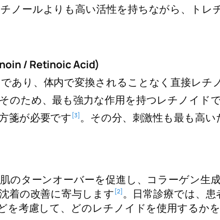
レチノールよりも高い活性を持ちながら、トレ
。
n / Retinoic Acid)
であり、体内で変換されることなく直接レチ
そのため、最も強力な作用を持つレチノイド
方箋が必要です
。その分、刺激性も最も高い
[3]
肌のターンオーバーを促進し、コラーゲン生
沈着の改善に寄与します
。日常診療では、患
[2]
どを考慮して、どのレチノイドを使用するか