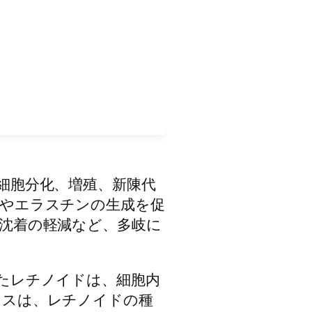
細胞分化、増殖、新陳代
ンやエラスチンの生成を促
沈着の軽減など、多岐に
たレチノイドは、細胞内
セスは、レチノイドの種