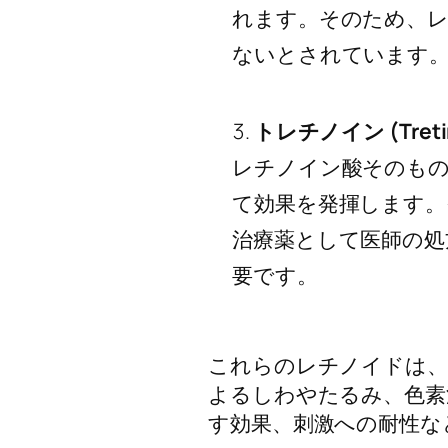
れます。そのため、
ないとされています
トレチノイン (Tretinoi
レチノイン酸そのもの
て効果を発揮します。
治療薬として医師の処
要です。
これらのレチノイドは、
よるしわやたるみ、色素
す効果、刺激への耐性な