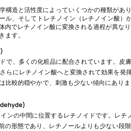
学構造と活性度によっていくつかの種類があ
ール、そしてトレチノイン（レチノイン酸）
体内でレチノイン酸に変換される過程が異なり
きます。
)
ドで、多くの化粧品に配合されています。皮
さらにレチノイン酸へと変換されて効果を発
は比較的穏やかで、刺激も少ない傾向にありま
dehyde)
ノインの中間に位置するレチノイドです。レチ
前の形態であり、レチノールよりも少ない段