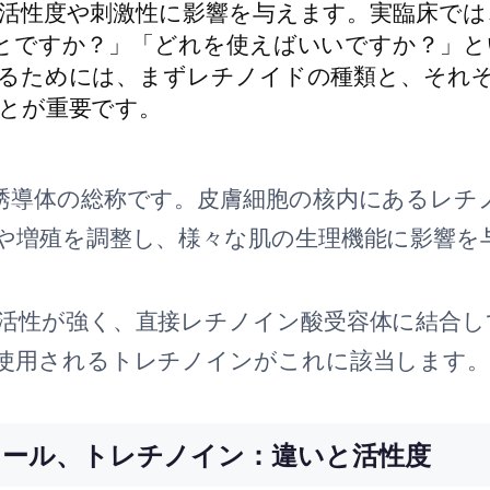
活性度や刺激性に影響を与えます。実臨床では
とですか？」「どれを使えばいいですか？」と
るためには、まずレチノイドの種類と、それ
とが重要です。
誘導体の総称です。皮膚細胞の核内にあるレチ
や増殖を調整し、様々な肌の生理機能に影響を
活性が強く、直接レチノイン酸受容体に結合し
使用されるトレチノインがこれに該当します
ナール、トレチノイン：違いと活性度