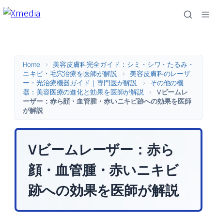
内
容
を
ス
キ
Home
>
美容皮膚科完全ガイド：シミ・シワ・たるみ・
ッ
ニキビ・毛穴治療を医師が解説
>
美容皮膚科のレーザ
ー・光治療機器ガイド｜専門医が解説
>
その他の機
プ
器：美容医療の進化と効果を医師が解説
>
Vビームレ
ーザー：赤ら顔・血管腫・赤いニキビ跡への効果を医師
が解説
Vビームレーザー：赤ら
顔・血管腫・赤いニキビ
跡への効果を医師が解説