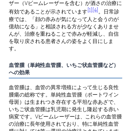
ザー（Vビームレーザーを含む）が酒さの治療に
[1]
[4]
有効であることが示されています
。日常診
療では、「顔の赤みが気になって人と会うのが
億劫になる」と相談される方が少なくありませ
んが、治療を重ねることで赤みが軽減し、自信
を取り戻される患者さんの姿をよく目にしま
す。
血管腫（単純性血管腫、いちご状血管腫など）
への効果
血管腫は、血管の異常増殖によって生じる良性
腫瘍の総称です。単純性血管腫（ポートワイン
母斑）は生まれつき存在する平坦な赤あざで、
いちご状血管腫は乳児期に発生し隆起する赤い
病変です。Vビームレーザーは、これらの血管腫
の治療に長年使用されており、特に単純性血管