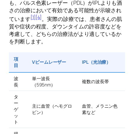
も、パルス色素レーザー（PDL）がIPLよりも酒
さの治療において有効である可能性が示唆され
[1]
[4]
ています
。実際の診療では、患者さんの肌
質や症状の程度、ダウンタイムの許容度などを
考慮して、どちらの治療法がより適しているか
を判断します。
項
Vビームレーザー
IPL（光治療）
目
波
単一波長
複数の波長帯
長
（595nm）
タ
ー
主に血管（ヘモグロ
血管、メラニン色
ゲ
ビン）
素など
ッ
ト
得