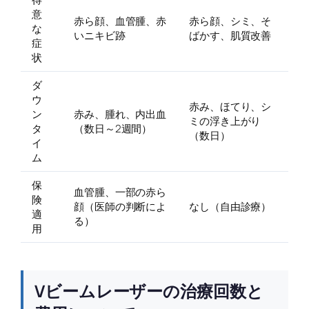
意
赤ら顔、血管腫、赤
赤ら顔、シミ、そ
な
いニキビ跡
ばかす、肌質改善
症
状
ダ
ウ
赤み、ほてり、シ
ン
赤み、腫れ、内出血
ミの浮き上がり
タ
（数日～2週間）
（数日）
イ
ム
保
血管腫、一部の赤ら
険
顔（医師の判断によ
なし（自由診療）
適
る）
用
Vビームレーザーの治療回数と