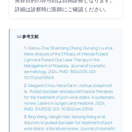
詳細は診察時に医師にご確認ください。
参考文献
Qianyu Zhai, Shaohang Cheng, Runying Liu et al..
Meta-Analysis of the Efficacy of Intense Pulsed
Light and Pulsed-Dye Laser Therapy in the
Management of Rosacea.. Journal of cosmetic
dermatology. 2024. PMID: 39240125. DOI:
10.1111/jocd.16549
Margaret Chou, Maria Karim, Joshua Josephs et
al.. Pulsed dye laser and adjuvant topical therapies
for the treatment of port-wine stains: A systematic
review.. Lasers in surgery and medicine. 2024.
PMID: 37431532. DOI: 10.1002/lsm.23706
Bing Wang, Xianglin Mei, Yanlong Wang et al..
Adjuncts to pulsed dye laser for treatment of port
wine stains: a literature review.. Journal of cosmetic