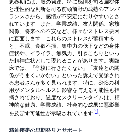
思春期には、脳の発達、特に感情を司る扁桃体
と理性的な判断を司る前頭前野の成熟のアンバ
ランスさから、感情が不安定になりやすいとさ
れています。また、学業成績、友人関係、家族
関係、将来への不安など、様々なストレス要因
に直面します。これらのストレスが蓄積する
と、不眠、食欲不振、集中力の低下などの身体
症状や、イライラ、無気力、引きこもりといっ
た精神症状として現れることがあります。実臨
床では、「学校に行きたくない」「友達との関
係がうまくいかない」といった訴えで受診され
る患者さんが多く見られます。特に、SNSの利
用がメンタルヘルスに影響を与える可能性も指
摘されており、過度なスクリーンタイムは、精
神的な健康、学業成績、社会的な成果に悪影響
[1]
を及ぼす可能性が示唆されています
。
精神疾患の早期発見とサポート