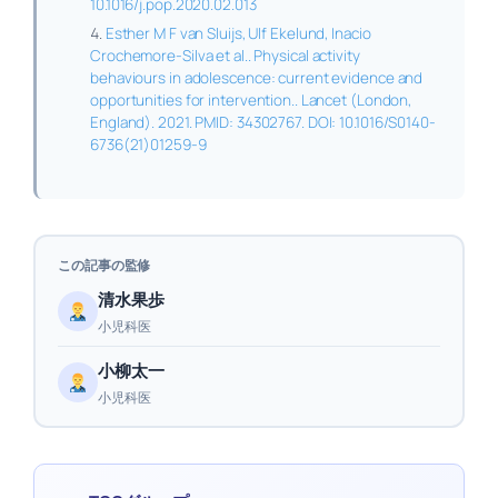
10.1016/j.pop.2020.02.013
Esther M F van Sluijs, Ulf Ekelund, Inacio
Crochemore-Silva et al.. Physical activity
behaviours in adolescence: current evidence and
opportunities for intervention.. Lancet (London,
England). 2021. PMID: 34302767. DOI: 10.1016/S0140-
6736(21)01259-9
この記事の監修
清水果歩
小児科医
小柳太一
小児科医