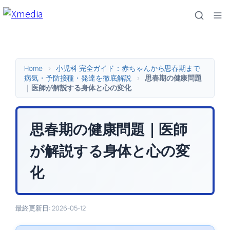
内
容
を
ス
キ
Home
>
小児科 完全ガイド：赤ちゃんから思春期まで
ッ
病気・予防接種・発達を徹底解説
>
思春期の健康問題
｜医師が解説する身体と心の変化
プ
思春期の健康問題｜医師
が解説する身体と心の変
化
最終更新日: 2026-05-12