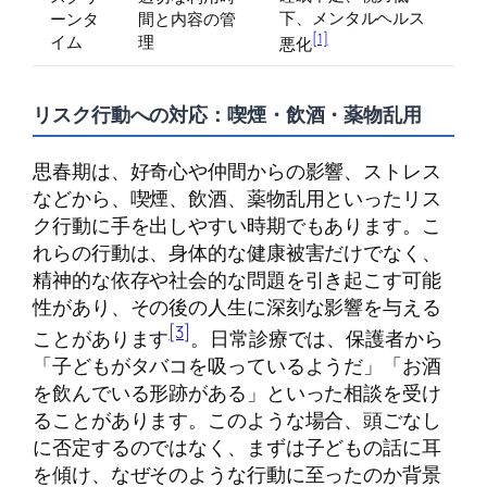
下、メンタルヘルス
ーンタ
間と内容の管
[1]
イム
理
悪化
リスク行動への対応：喫煙・飲酒・薬物乱用
思春期は、好奇心や仲間からの影響、ストレス
などから、喫煙、飲酒、薬物乱用といったリス
ク行動に手を出しやすい時期でもあります。こ
れらの行動は、身体的な健康被害だけでなく、
精神的な依存や社会的な問題を引き起こす可能
性があり、その後の人生に深刻な影響を与える
[3]
ことがあります
。日常診療では、保護者から
「子どもがタバコを吸っているようだ」「お酒
を飲んでいる形跡がある」といった相談を受け
ることがあります。このような場合、頭ごなし
に否定するのではなく、まずは子どもの話に耳
を傾け、なぜそのような行動に至ったのか背景