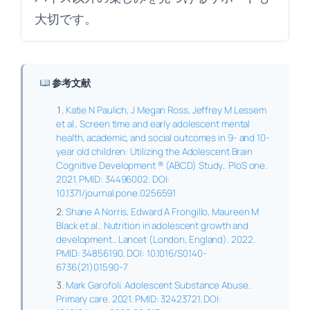
大切です。
参考文献
Katie N Paulich, J Megan Ross, Jeffrey M Lessem
et al.. Screen time and early adolescent mental
health, academic, and social outcomes in 9- and 10-
year old children: Utilizing the Adolescent Brain
Cognitive Development ® (ABCD) Study.. PloS one.
2021. PMID: 34496002. DOI:
10.1371/journal.pone.0256591
Shane A Norris, Edward A Frongillo, Maureen M
Black et al.. Nutrition in adolescent growth and
development.. Lancet (London, England). 2022.
PMID: 34856190. DOI: 10.1016/S0140-
6736(21)01590-7
Mark Garofoli. Adolescent Substance Abuse..
Primary care. 2021. PMID: 32423721. DOI: