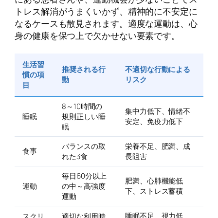
トレス解消がうまくいかず、精神的に不安定に
なるケースも散見されます。適度な運動は、心
身の健康を保つ上で欠かせない要素です。
生活習
推奨される行
不適切な行動による
慣の項
動
リスク
目
8～10時間の
集中力低下、情緒不
睡眠
規則正しい睡
安定、免疫力低下
眠
バランスの取
栄養不足、肥満、成
食事
れた3食
長阻害
毎日60分以上
肥満、心肺機能低
運動
の中～高強度
下、ストレス蓄積
運動
睡眠不足、視力低
スクリ
適切な利用時