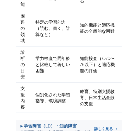
る
能
困
難
特定の学習能力
知的機能と適応機
の
（読む、書く、計
能の全般的な困難
領
算など）
域
診
断
学力検査で同年齢
知能検査（IQ70〜
の
と比較して著しい
75以下）と適応機
目
困難
能の評価
安
支
療育、特別支援教
援
個別化された学習
育、日常生活全般
内
指導、環境調整
の支援
容
▸ 学習障害（LD）・知的障害
詳しく見る →