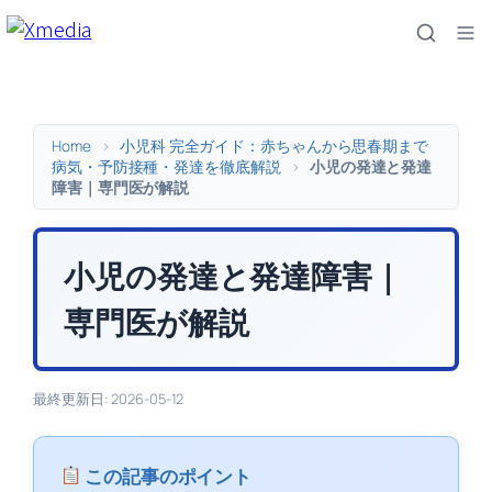
内
容
を
ス
キ
Home
>
小児科 完全ガイド：赤ちゃんから思春期まで
ッ
病気・予防接種・発達を徹底解説
>
小児の発達と発達
障害｜専門医が解説
プ
小児の発達と発達障害｜
専門医が解説
最終更新日: 2026-05-12
この記事のポイント