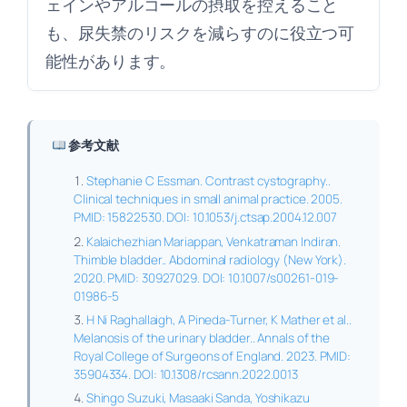
ェインやアルコールの摂取を控えること
も、尿失禁のリスクを減らすのに役立つ可
能性があります。
参考文献
Stephanie C Essman. Contrast cystography..
Clinical techniques in small animal practice. 2005.
PMID: 15822530. DOI: 10.1053/j.ctsap.2004.12.007
Kalaichezhian Mariappan, Venkatraman Indiran.
Thimble bladder.. Abdominal radiology (New York).
2020. PMID: 30927029. DOI: 10.1007/s00261-019-
01986-5
H Ni Raghallaigh, A Pineda-Turner, K Mather et al..
Melanosis of the urinary bladder.. Annals of the
Royal College of Surgeons of England. 2023. PMID:
35904334. DOI: 10.1308/rcsann.2022.0013
Shingo Suzuki, Masaaki Sanda, Yoshikazu