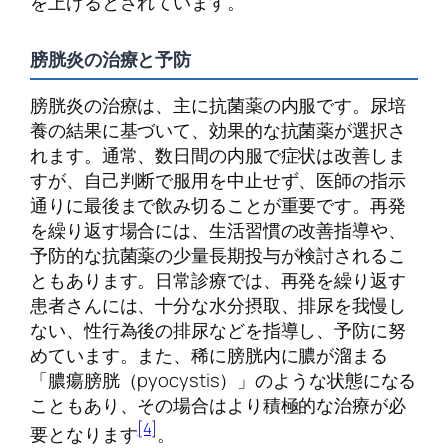
を上げるとされています。
膀胱炎の治療と予防
膀胱炎の治療は、主に抗菌薬の内服です。尿培
養の結果に基づいて、効果的な抗菌薬が選択さ
れます。通常、数日間の内服で症状は改善しま
すが、自己判断で服用を中止せず、医師の指示
通りに最後まで飲み切ることが重要です。再発
を繰り返す場合には、生活習慣の改善指導や、
予防的な抗菌薬の少量長期投与が検討されるこ
ともあります。日常診療では、再発を繰り返す
患者さんには、十分な水分摂取、排尿を我慢し
ない、性行為後の排尿などを指導し、予防に努
めています。また、稀に膀胱内に膿が溜まる
「膿瘍膀胱（pyocystis）」のような状態になる
こともあり、その場合はより積極的な治療が必
[4]
要となります
。