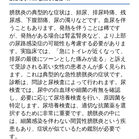
膀胱炎の典型的な症状は、頻尿、排尿時痛、残
尿感、下腹部痛、尿の濁りなどです。血尿を伴
うこともあります。発熱を伴うことは稀です
が、発熱がある場合は腎盂腎炎など、より上部
の尿路感染症の可能性も考慮する必要がありま
す。実臨床では、「急にトイレが近くなって、
排尿の最後にツーンとした痛みが走る」と訴え
て受診される若い女性の患者さんが多く見られ
ます。これは典型的な急性膀胱炎の症状です。
診断は、問診と尿検査によって行われます。尿
検査では、尿中の白血球や細菌の有無を確認
し、必要に応じて尿培養検査を行い、原因菌を
特定します。尿培養検査は、適切な抗菌薬を選
択するために非常に重要です。膀胱炎の中に
は、細菌感染を伴わない間質性膀胱炎という疾
患もあり、症状が似ているため鑑別が必要で
す。