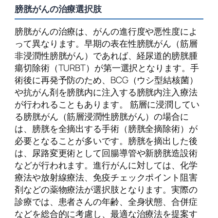
膀胱がんの治療選択肢
膀胱がんの治療は、がんの進行度や悪性度によ
って異なります。早期の表在性膀胱がん（筋層
非浸潤性膀胱がん）であれば、経尿道的膀胱腫
瘍切除術（TURBT）が第一選択となります。手
術後に再発予防のため、BCG（ウシ型結核菌）
や抗がん剤を膀胱内に注入する膀胱内注入療法
が行われることもあります。 筋層に浸潤してい
る膀胱がん（筋層浸潤性膀胱がん）の場合に
は、膀胱を全摘出する手術（膀胱全摘除術）が
必要となることが多いです。膀胱を摘出した後
は、尿路変更術として回腸導管や新膀胱造設術
などが行われます。進行がんに対しては、化学
療法や放射線療法、免疫チェックポイント阻害
剤などの薬物療法が選択肢となります。実際の
診療では、患者さんの年齢、全身状態、合併症
などを総合的に考慮し、最適な治療法を提案す