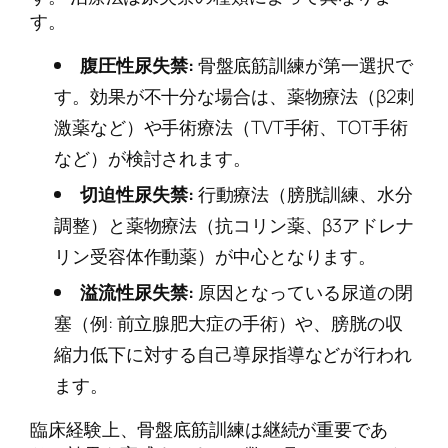
す。
腹圧性尿失禁:
骨盤底筋訓練が第一選択で
す。効果が不十分な場合は、薬物療法（β2刺
激薬など）や手術療法（TVT手術、TOT手術
など）が検討されます。
切迫性尿失禁:
行動療法（膀胱訓練、水分
調整）と薬物療法（抗コリン薬、β3アドレナ
リン受容体作動薬）が中心となります。
溢流性尿失禁:
原因となっている尿道の閉
塞（例: 前立腺肥大症の手術）や、膀胱の収
縮力低下に対する自己導尿指導などが行われ
ます。
臨床経験上、骨盤底筋訓練は継続が重要であ