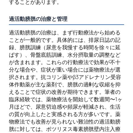
することがあります。
過活動膀胱の治療と管理
過活動膀胱の治療は、まず行動療法から始める
ことが一般的です。具体的には、排尿日誌の記
録、膀胱訓練（尿意を我慢する時間を徐々に延
ばす）、骨盤底筋訓練、水分摂取量の調整など
が含まれます。これらの行動療法で効果が不十
分な場合や、症状が重い場合には薬物療法が選
択されます。抗コリン薬やβ3アドレナリン受容
体作動薬が主な薬剤で、膀胱の過剰な収縮を抑
えることで症状の改善が期待できます。筆者の
臨床経験では、薬物療法を開始して数週間〜1ヶ
月ほどで、尿意切迫感や頻尿が軽減され、生活
の質が向上したと実感される方が多いです。薬
物療法でも改善が見られない難治性の過活動膀
胱に対しては、ボツリヌス毒素膀胱壁内注入療