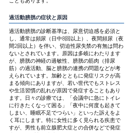
こともあります。
過活動膀胱の症状と原因
過活動膀胱の診断基準は、尿意切迫感を必須と
し、通常は頻尿（日中8回以上）、夜間頻尿（夜
間2回以上）を伴い、切迫性尿失禁の有無は問わ
ないとされています。原因は多岐にわたります
が、膀胱の神経の過敏性、膀胱の筋肉（排尿
筋）の過活動、脳と膀胱の連携の問題などが考
えられています。加齢とともに発症リスクが高
まる傾向にありますが、若い世代でもストレス
や生活習慣の乱れが原因で発症することもあり
ます。日々の診療では、「会議中に急にトイレ
に行きたくなって困る」「夜中に何度も起きて
しまい、睡眠不足でつらい」といった訴えをよ
く耳にします。特に女性に多く見られる疾患で
すが、男性も前立腺肥大症との合併などで発症