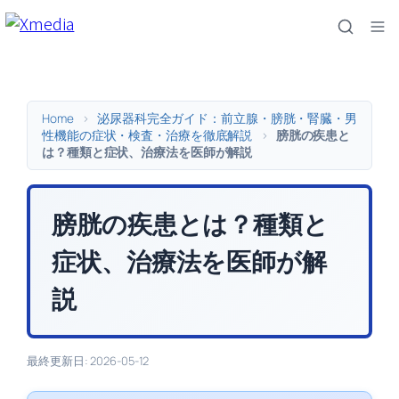
内
容
を
ス
キ
Home
>
泌尿器科完全ガイド：前立腺・膀胱・腎臓・男
ッ
性機能の症状・検査・治療を徹底解説
>
膀胱の疾患と
は？種類と症状、治療法を医師が解説
プ
膀胱の疾患とは？種類と
症状、治療法を医師が解
説
最終更新日: 2026-05-12