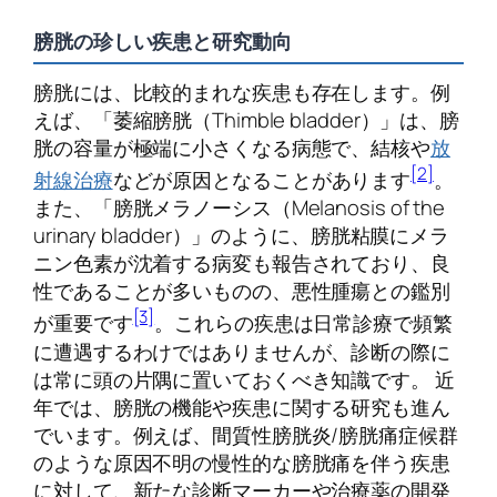
膀胱の珍しい疾患と研究動向
膀胱には、比較的まれな疾患も存在します。例
えば、「萎縮膀胱（Thimble bladder）」は、膀
胱の容量が極端に小さくなる病態で、結核や
放
[2]
射線治療
などが原因となることがあります
。
また、「膀胱メラノーシス（Melanosis of the
urinary bladder）」のように、膀胱粘膜にメラ
ニン色素が沈着する病変も報告されており、良
性であることが多いものの、悪性腫瘍との鑑別
[3]
が重要です
。これらの疾患は日常診療で頻繁
に遭遇するわけではありませんが、診断の際に
は常に頭の片隅に置いておくべき知識です。 近
年では、膀胱の機能や疾患に関する研究も進ん
でいます。例えば、間質性膀胱炎/膀胱痛症候群
のような原因不明の慢性的な膀胱痛を伴う疾患
に対して、新たな診断マーカーや治療薬の開発