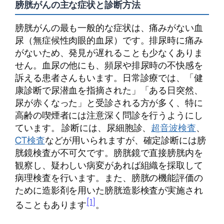
膀胱がんの主な症状と診断方法
膀胱がんの最も一般的な症状は、痛みがない血
尿（無症候性肉眼的血尿）です。排尿時に痛み
がないため、発見が遅れることも少なくありま
せん。血尿の他にも、頻尿や排尿時の不快感を
訴える患者さんもいます。日常診療では、「健
康診断で尿潜血を指摘された」「ある日突然、
尿が赤くなった」と受診される方が多く、特に
高齢の喫煙者には注意深く問診を行うようにし
ています。 診断には、尿細胞診、
超音波検査
、
CT検査
などが用いられますが、確定診断には膀
胱鏡検査が不可欠です。膀胱鏡で直接膀胱内を
観察し、疑わしい病変があれば組織を採取して
病理検査を行います。また、膀胱の機能評価の
ために造影剤を用いた膀胱造影検査が実施され
[1]
ることもあります
。