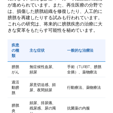
が進められています。また、再生医療の分野で
は、損傷した膀胱組織を修復したり、人工的に
膀胱を再建したりする試みも行われています。
これらの研究は、将来的に膀胱疾患の治療に大
きな変革をもたらす可能性を秘めています。
疾患
の種
主な症状
一般的な治療法
類
膀胱
無症候性血尿、
手術（TURBT、膀胱
がん
頻尿
全摘）、薬物療法
過活
尿意切迫感、頻
動膀
行動療法、薬物療法
尿、夜間頻尿
胱
頻尿、排尿痛、
膀胱
残尿感、尿の濁
抗菌薬の内服
炎