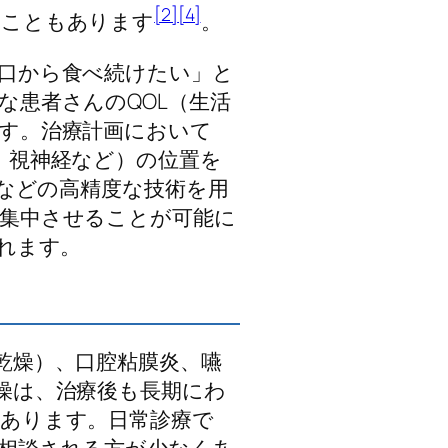
[2]
[4]
ることもあります
。
口から食べ続けたい」と
な患者さんのQOL（生活
す。治療計画において
、視神経など）の位置を
）などの高精度な技術を用
集中させることが可能に
れます。
乾燥）、口腔粘膜炎、嚥
燥は、治療後も長期にわ
あります。日常診療で
相談される方が少なくあ