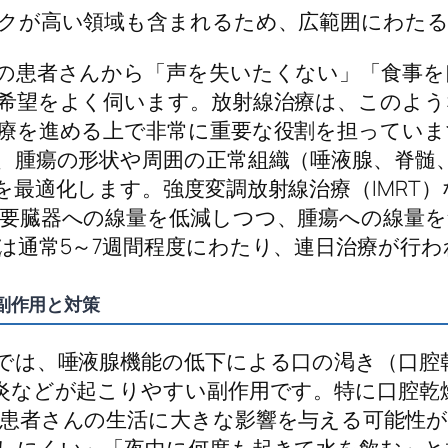
クが高い領域も含まれるため、広範囲にわた
の患者さんから「声を失いたくない」「食事を
希望をよく伺います。放射線治療は、このよう
療を進める上で非常に重要な役割を担っていま
、腫瘍の形状や周囲の正常組織（唾液腺、脊髄
を最適化します。強度変調放射線治療（IMRT
要臓器への線量を低減しつつ、腫瘍への線量を
は通常5～7週間程度にわたり、連日治療が行わ
副作用と対策
では、唾液腺機能の低下による口の渇き（口腔
炎などが起こりやすい副作用です。特に口腔乾
患者さんの生活に大きな影響を与える可能性が
しにくい」「夜中に何度も起きて水を飲む」と