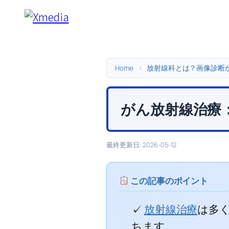
内
容
を
ス
キ
Home
>
放射線科とは？画像診断
ッ
プ
がん放射線治療
最終更新日: 2026-05-12
この記事のポイント
✓
放射線治療
は多
ちます。