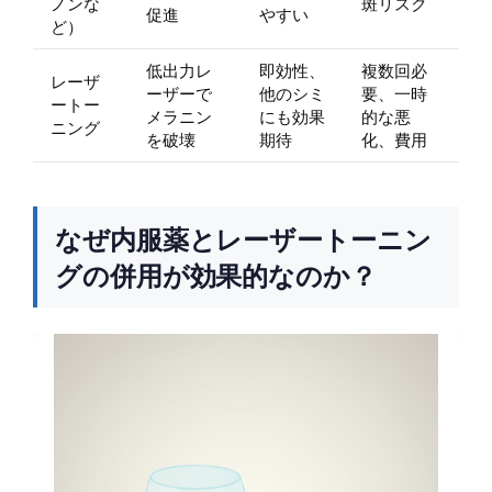
ノンな
斑リスク
促進
やすい
ど）
低出力レ
即効性、
複数回必
レーザ
ーザーで
他のシミ
要、一時
ートー
メラニン
にも効果
的な悪
ニング
を破壊
期待
化、費用
なぜ内服薬とレーザートーニン
グの併用が効果的なのか？