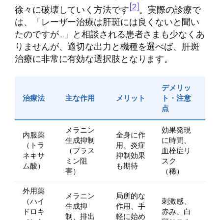
[2]
徐々に破壊していく方法です
。実際の診療で
は、「レーザー治療は肝斑には良くないと聞い
たのですが…」と相談される患者さまも少なくあ
りませんが、適切な出力と機種を選べば、肝斑
治療に非常に有効な選択肢となります。
デメリッ
治療法
主な作用
メリット
ト・注意
点
メラニン
効果発現
内服薬
全身に作
生成抑制
に時間、
（トラ
用、炎症
（プラス
血栓症リ
ネキサ
抑制効果
ミン阻
スク
ム酸）
も期待
害）
（稀）
外用薬
メラニン
局所的な
（ハイ
刺激感、
生成抑
作用、手
ドロキ
赤み、白
制、排出
軽に始め