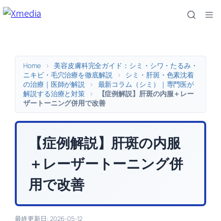
内
容
を
ス
キ
Home
>
美容皮膚科完全ガイド：シミ・シワ・たるみ・
ッ
ニキビ・毛穴治療を徹底解説
>
シミ・肝斑・色素沈着
の治療｜医師が解説
>
最新コラム（シミ）｜専門医が
プ
解説する治療と対策
>
【症例解説】肝斑の内服＋レー
ザートーニング併用で改善
【症例解説】肝斑の内服
＋レーザートーニング併
用で改善
最終更新日: 2026-05-12