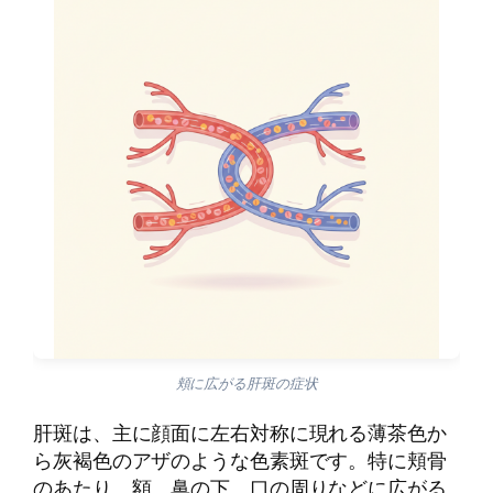
頬に広がる肝斑の症状
肝斑は、主に顔面に左右対称に現れる薄茶色か
ら灰褐色のアザのような色素斑です。特に頬骨
のあたり、額、鼻の下、口の周りなどに広がる