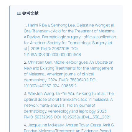
参考文献
Harini R Bala, Senhong Lee, Celestine Wong et al..
Oral Tranexamic Acid for the Treatment of Melasma:
A Review.. Dermatologic surgery : official publication
for American Society for Dermatologic Surgery [et
al.]. 2018. PMID: 29677015. DOI:
10.1097/DSS.0000000000001518
Christian Gan, Michelle Rodrigues. An Update on
New and Existing Treatments for the Management
of Melasma.. American journal of clinical
dermatology. 2024. PMID: 38896402. DOI:
10.1007/s40257-024-00863-2
Wei-Jen Wang, Tai-Yin Wu, Yu-Kang Tu et al.. The
optimal dose of oral tranexamic acid in melasma: A
network meta-analysis.. Indian journal of
dermatology, venereology and leprology. 2023.
PMID: 36332095. DOI: 10.25259/IJDVL_530_2021
Jacqueline McKesey, Andrea Tovar-Garza, Amit G
Pandya. Melasma Treatment: An Evidence-Based