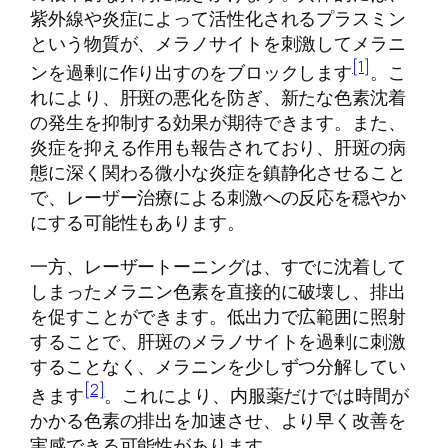
紫外線や炎症によって活性化されるプラスミン
という物質が、メラノサイトを刺激してメラニ
[1]
ンを過剰に作り出すのをブロックします
。こ
れにより、肝斑の悪化を防ぎ、新たな色素沈着
の発生を抑制する効果が期待できます。また、
炎症を抑える作用も報告されており、肝斑の病
態に深く関わる微小な炎症を鎮静化させること
で、レーザー治療による刺激への反応を穏やか
にする可能性もあります。
一方、レーザートーニングは、すでに沈着して
しまったメラニン色素を直接的に破壊し、排出
を促すことができます。低出力で広範囲に照射
することで、肝斑のメラノサイトを過剰に刺激
することなく、メラニンを少しずつ分解してい
[2]
きます
。これにより、内服薬だけでは時間が
かかる色素の排出を加速させ、より早く改善を
実感できる可能性があります。