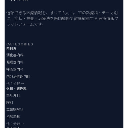
信頼できる医療情報を、すべての人に。 22の診療科・テーマ別
に、症状・検査・治療法を医師監修で徹底解説する 医療情報プ
ラットフォームです。
CATEGORIES
内科系
消化器内科
循環器内科
呼吸器内科
内分泌代謝内科
他 5 分野 →
外科・専門科
整形外科
眼科
耳鼻咽喉科
泌尿器科
他 2 分野 →