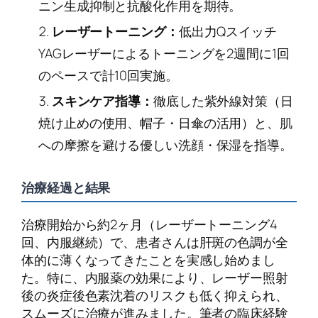
ニン生成抑制と抗酸化作用を期待。
レーザートーニング：
低出力Qスイッチ
YAGレーザーによるトーニングを2週間に1回
のペースで計10回実施。
スキンケア指導：
徹底した紫外線対策（日
焼け止めの使用、帽子・日傘の活用）と、肌
への摩擦を避ける優しい洗顔・保湿を指導。
治療経過と結果
治療開始から約2ヶ月（レーザートーニング4
回、内服継続）で、患者さんは肝斑の色調が全
体的に薄くなってきたことを実感し始めまし
た。特に、内服薬の効果により、レーザー照射
後の炎症後色素沈着のリスクも低く抑えられ、
スムーズに治療が進みました。筆者の臨床経験