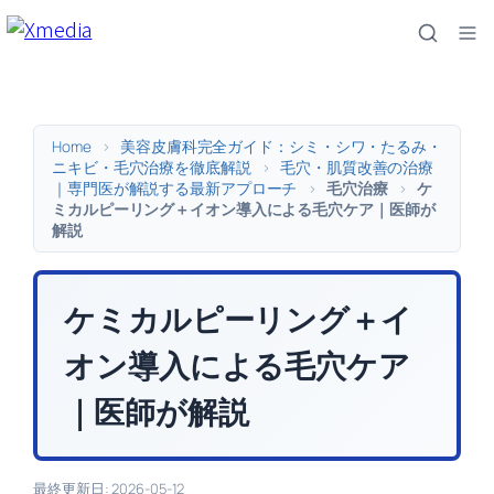
内
容
を
ス
キ
Home
>
美容皮膚科完全ガイド：シミ・シワ・たるみ・
ッ
ニキビ・毛穴治療を徹底解説
>
毛穴・肌質改善の治療
｜専門医が解説する最新アプローチ
>
毛穴治療
>
ケ
プ
ミカルピーリング＋イオン導入による毛穴ケア｜医師が
解説
ケミカルピーリング＋イ
オン導入による毛穴ケア
｜医師が解説
最終更新日: 2026-05-12