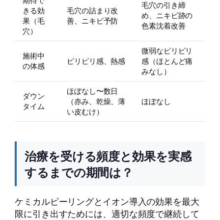
期待で
毛穴の引き締
きる効
毛穴の詰まり改
め、ニキビ跡の
果（毛
善、ニキビ予防
色素沈着改善
穴）
微弱なピリピリ
施術中
ピリピリ感、熱感
感（ほとんど痛
の体感
みなし）
ほぼなし〜数日
ダウン
（赤み、乾燥、薄
ほぼなし
タイム
い皮むけ）
治療を受ける頻度と効果を実感
するまでの期間は？
ケミカルピーリングとイオン導入の効果を最大
限に引き出すためには、適切な頻度で継続して