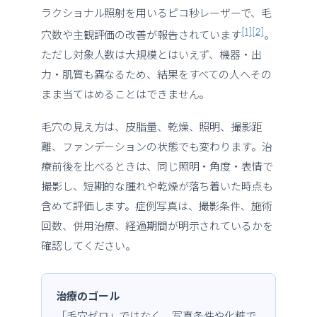
ラクショナル照射を用いるピコ秒レーザーで、毛
[1]
[2]
穴数や主観評価の改善が報告されています
。
ただし対象人数は大規模とはいえず、機器・出
力・肌質も異なるため、結果をすべての人へその
まま当てはめることはできません。
毛穴の見え方は、皮脂量、乾燥、照明、撮影距
離、ファンデーションの状態でも変わります。治
療前後を比べるときは、同じ照明・角度・表情で
撮影し、短期的な腫れや乾燥が落ち着いた時点も
含めて評価します。症例写真は、撮影条件、施術
回数、併用治療、経過期間が明示されているかを
確認してください。
治療のゴール
「毛穴ゼロ」ではなく、写真条件や化粧で