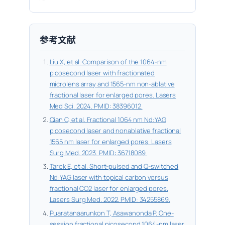
参考文献
Liu X, et al. Comparison of the 1064-nm
picosecond laser with fractionated
microlens array and 1565-nm non-ablative
fractional laser for enlarged pores. Lasers
Med Sci. 2024. PMID: 38396012.
Qian C, et al. Fractional 1064 nm Nd:YAG
picosecond laser and nonablative fractional
1565 nm laser for enlarged pores. Lasers
Surg Med. 2023. PMID: 36718089.
Tarek E, et al. Short-pulsed and Q-switched
Nd:YAG laser with topical carbon versus
fractional CO2 laser for enlarged pores.
Lasers Surg Med. 2022. PMID: 34255869.
Puaratanaarunkon T, Asawanonda P. One-
session fractional picosecond 1064-nm laser