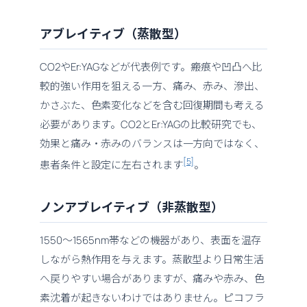
アブレイティブ（蒸散型）
CO2やEr:YAGなどが代表例です。瘢痕や凹凸へ比
較的強い作用を狙える一方、痛み、赤み、滲出、
かさぶた、色素変化などを含む回復期間も考える
必要があります。CO2とEr:YAGの比較研究でも、
効果と痛み・赤みのバランスは一方向ではなく、
[5]
患者条件と設定に左右されます
。
ノンアブレイティブ（非蒸散型）
1550〜1565nm帯などの機器があり、表面を温存
しながら熱作用を与えます。蒸散型より日常生活
へ戻りやすい場合がありますが、痛みや赤み、色
素沈着が起きないわけではありません。ピコフラ