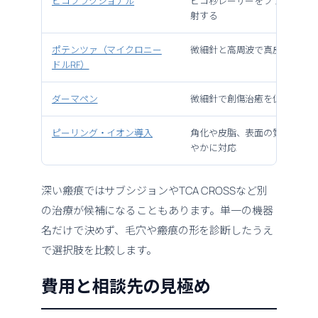
ピコフラクショナル
ピコ秒レーザーをフラクショ
射する
ポテンツァ（マイクロニー
微細針と高周波で真皮へ作用
ドルRF）
ダーマペン
微細針で創傷治癒を促す
ピーリング・イオン導入
角化や皮脂、表面の質感へ比
やかに対応
深い瘢痕ではサブシジョンやTCA CROSSなど別
の治療が候補になることもあります。単一の機器
名だけで決めず、毛穴や瘢痕の形を診断したうえ
で選択肢を比較します。
費用と相談先の見極め