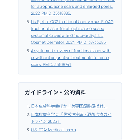
for atrophic acne scars and enlarged pores.
2022. PMID: 35318885.
Liu F, et al. CO2 fractional laser versus Er:YAG
fractional laser for atrophic acne scars:
systematic review and meta-analysis. J
Cosmet Dermatol. 2024. PMID: 38733085.
A systematic review of fractional laser with
or without adjunctive treatments for acne
scars. PMID: 35109741.
ガイドライン・公的資料
日本皮膚科学会ほか「美容医療診療指針」
日本皮膚科学会「尋常性痤瘡・酒皶治療ガイ
ドライン 2023」
U.S. FDA: Medical Lasers