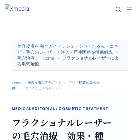
内
容
を
ス
キ
ッ
美容皮膚科 完全ガイド：シミ・シワ・たるみ・ニキ
プ
ビ・毛穴のレーザー・注入・再生医療を徹底解説
>
毛穴治療
>
Home
>
フラクショナルレーザーによ
る毛穴治療
Home
›
美容皮膚科完全ガイド
›
毛穴・肌質改善の治
療
›
フラクショナルレーザー
MEDICAL EDITORIAL / COSMETIC TREATMENT
フラクショナルレーザー
の毛穴治療｜効果・種