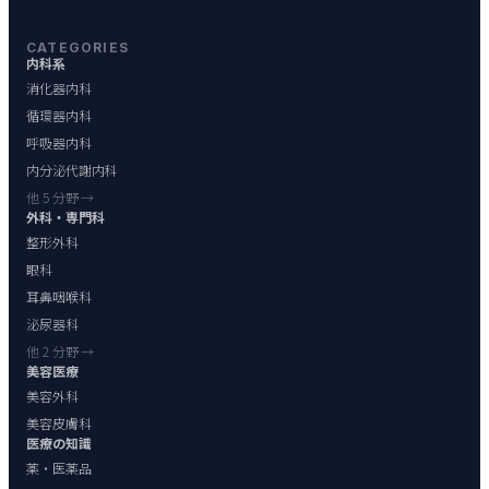
CATEGORIES
内科系
消化器内科
循環器内科
呼吸器内科
内分泌代謝内科
他 5 分野 →
外科・専門科
整形外科
眼科
耳鼻咽喉科
泌尿器科
他 2 分野 →
美容医療
美容外科
美容皮膚科
医療の知識
薬・医薬品