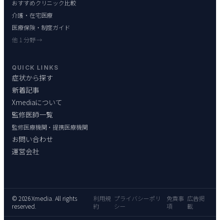
おすすめクリニック比較
介護・在宅医療
医療保険・制度ガイド
他 1 分野 →
QUICK LINKS
症状から探す
新着記事
Xmediaについて
監修医師一覧
監修医療機関・提携医療機関
お問い合わせ
運営会社
© 2026 Xmedia. All rights
利用規
プライバシーポリ
免責事
広告掲
reserved.
約
シー
項
載