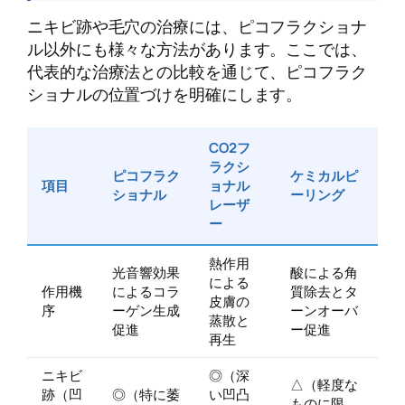
ニキビ跡や毛穴の治療には、ピコフラクショナ
ル以外にも様々な方法があります。ここでは、
代表的な治療法との比較を通じて、ピコフラク
ショナルの位置づけを明確にします。
CO2フ
ラクシ
ピコフラク
ケミカルピ
項目
ョナル
ショナル
ーリング
レーザ
ー
熱作用
光音響効果
酸による角
による
作用機
によるコラ
質除去とタ
皮膚の
序
ーゲン生成
ーンオーバ
蒸散と
促進
ー促進
再生
ニキビ
◎（深
△（軽度な
跡（凹
◎（特に萎
い凹凸
ものに限