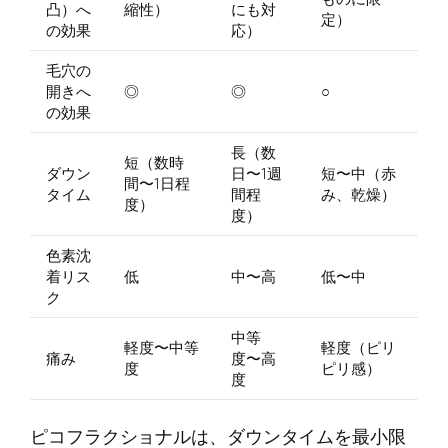
凸）へ
縮性）
にも対
定）
の効果
応）
毛穴の
開きへ
◎
◎
○
の効果
長（数
短（数時
ダウン
日〜1週
短〜中（赤
間〜1日程
タイム
間程
み、乾燥）
度）
度）
色素沈
着リス
低
中〜高
低〜中
ク
中等
軽度〜中等
軽度（ピリ
痛み
度〜高
度
ピリ感）
度
ピコフラクショナルは、ダウンタイムを最小限