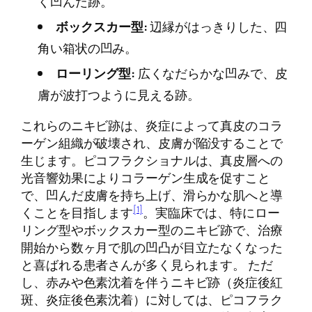
く凹んだ跡。
ボックスカー型:
辺縁がはっきりした、四
角い箱状の凹み。
ローリング型:
広くなだらかな凹みで、皮
膚が波打つように見える跡。
これらのニキビ跡は、炎症によって真皮のコラ
ーゲン組織が破壊され、皮膚が陥没することで
生じます。ピコフラクショナルは、真皮層への
光音響効果によりコラーゲン生成を促すこと
で、凹んだ皮膚を持ち上げ、滑らかな肌へと導
[1]
くことを目指します
。実臨床では、特にロー
リング型やボックスカー型のニキビ跡で、治療
開始から数ヶ月で肌の凹凸が目立たなくなった
と喜ばれる患者さんが多く見られます。 ただ
し、赤みや色素沈着を伴うニキビ跡（炎症後紅
斑、炎症後色素沈着）に対しては、ピコフラク