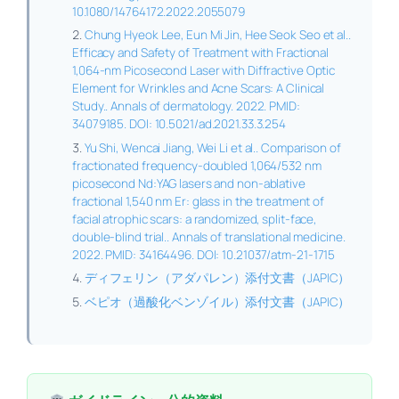
10.1080/14764172.2022.2055079
Chung Hyeok Lee, Eun Mi Jin, Hee Seok Seo et al..
Efficacy and Safety of Treatment with Fractional
1,064-nm Picosecond Laser with Diffractive Optic
Element for Wrinkles and Acne Scars: A Clinical
Study.. Annals of dermatology. 2022. PMID:
34079185. DOI: 10.5021/ad.2021.33.3.254
Yu Shi, Wencai Jiang, Wei Li et al.. Comparison of
fractionated frequency-doubled 1,064/532 nm
picosecond Nd:YAG lasers and non-ablative
fractional 1,540 nm Er: glass in the treatment of
facial atrophic scars: a randomized, split-face,
double-blind trial.. Annals of translational medicine.
2022. PMID: 34164496. DOI: 10.21037/atm-21-1715
ディフェリン（アダパレン）添付文書（JAPIC）
ベピオ（過酸化ベンゾイル）添付文書（JAPIC）