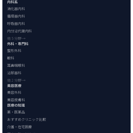
内科系
消化器内科
循環器内科
呼吸器内科
内分泌代謝内科
他 5 分野 →
外科・専門科
整形外科
眼科
耳鼻咽喉科
泌尿器科
他 2 分野 →
美容医療
美容外科
美容皮膚科
医療の知識
薬・医薬品
おすすめクリニック比較
介護・在宅医療