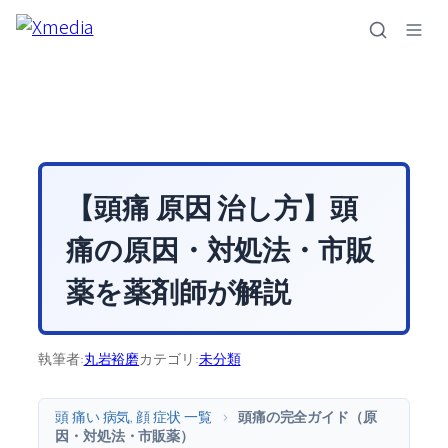
内
容
を
ス
キ
ッ
プ
【頭痛 原因 治し方】頭
痛の原因・対処法・市販
薬を薬剤師が解説
執筆者:
丸岩裕磨
カテゴリ:
未分類
頭 痛い 病気, 顔 症状 一覧
>
頭痛の完全ガイド（原
因・対処法・市販薬）