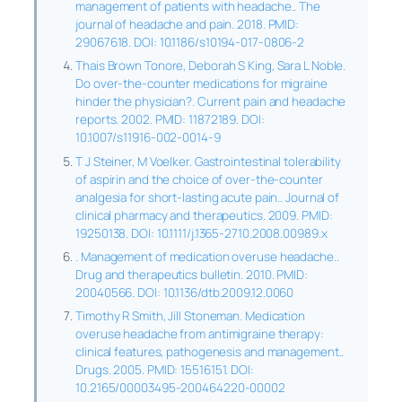
management of patients with headache.. The
journal of headache and pain. 2018. PMID:
29067618. DOI: 10.1186/s10194-017-0806-2
Thais Brown Tonore, Deborah S King, Sara L Noble.
Do over-the-counter medications for migraine
hinder the physician?. Current pain and headache
reports. 2002. PMID: 11872189. DOI:
10.1007/s11916-002-0014-9
T J Steiner, M Voelker. Gastrointestinal tolerability
of aspirin and the choice of over-the-counter
analgesia for short-lasting acute pain.. Journal of
clinical pharmacy and therapeutics. 2009. PMID:
19250138. DOI: 10.1111/j.1365-2710.2008.00989.x
. Management of medication overuse headache..
Drug and therapeutics bulletin. 2010. PMID:
20040566. DOI: 10.1136/dtb.2009.12.0060
Timothy R Smith, Jill Stoneman. Medication
overuse headache from antimigraine therapy:
clinical features, pathogenesis and management..
Drugs. 2005. PMID: 15516151. DOI:
10.2165/00003495-200464220-00002