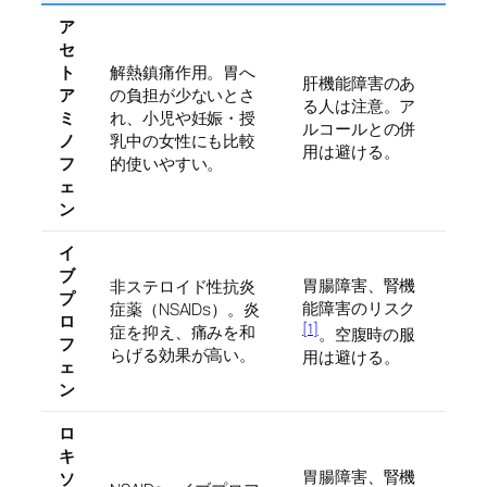
ア
セ
ト
解熱鎮痛作用。胃へ
肝機能障害のあ
ア
の負担が少ないとさ
る人は注意。ア
ミ
れ、小児や妊娠・授
ルコールとの併
ノ
乳中の女性にも比較
用は避ける。
フ
的使いやすい。
ェ
ン
イ
ブ
胃腸障害、腎機
非ステロイド性抗炎
プ
能障害のリスク
症薬（NSAIDs）。炎
ロ
[1]
症を抑え、痛みを和
。空腹時の服
フ
らげる効果が高い。
用は避ける。
ェ
ン
ロ
キ
胃腸障害、腎機
ソ