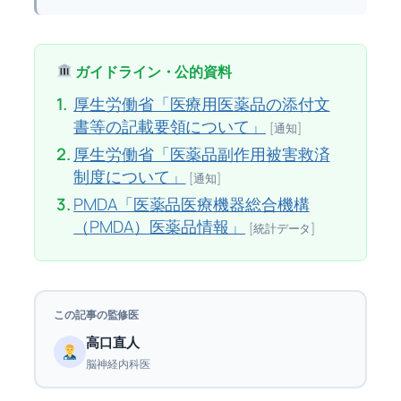
ガイドライン・公的資料
1.
厚生労働省「医療用医薬品の添付文
書等の記載要領について」
[通知]
2.
厚生労働省「医薬品副作用被害救済
制度について」
[通知]
3.
PMDA「医薬品医療機器総合機構
（PMDA）医薬品情報」
[統計データ]
この記事の監修医
高口直人
脳神経内科医