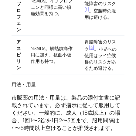
NSAIDs。イブプロフ
能障害のリスク
プ
ェンと同様に高い鎮
[1]
ロ
。空腹時の服
痛効果を持つ。
フ
用は避ける。
ェ
ン
胃腸障害のリス
ア
[5]
ス
NSAIDs。解熱鎮痛作
ク
。小児への
ピ
用に加え、抗血小板
使用はライ症候
リ
作用も持つ。
群のリスクがあ
ン
るため避ける。
用法・用量
市販薬の用法・用量は、製品の添付文書に記
載されています。必ず指示に従って服用して
ください。一般的に、成人（15歳以上）の場
合、1回1〜2錠を1日2〜3回まで、服用間隔は
4〜6時間以上空けることが推奨されます。