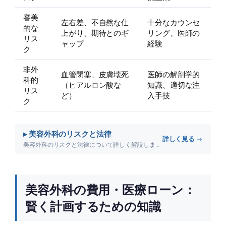
審美
左右差、不自然な仕
十分なカウンセ
的な
上がり、期待とのギ
リング、医師の
リス
ャップ
経験
ク
非外
血管閉塞、皮膚壊死
医師の解剖学的
科的
（ヒアルロン酸な
知識、適切な注
リス
ど）
入手技
ク
▸ 美容外科のリスクと法律
詳しく見る →
美容外科のリスクと法律について詳しく解説します。
美容外科の費用・医療ローン：
賢く計画するための知識