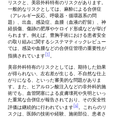
リスクと、美容外科特有のリスクがあります。
一般的なリスクとしては、麻酔による合併症
（アレルギー反応、呼吸器・循環器系の問
題）、出血、感染症、血腫（血液の貯留）、神
経損傷、傷跡の肥厚やケロイド形成などが挙げ
られます。例えば、豊胸手術における患者安全
の取り組みに関するシステマティックレビュー
では、感染や血腫などの合併症管理の重要性が
[1]
指摘されています
。
美容外科特有のリスクとしては、期待した効果
が得られない、左右差が生じる、不自然な仕上
がりになる、といった審美的な問題がありま
す。また、ヒアルロン酸注入などの非外科的施
術でも、血管閉塞による皮膚壊死や失明といっ
た重篤な合併症が報告されており、その安全性
[4]
評価は継続的に行われています
。これらのリ
スクは、医師の技術や経験、施術部位、患者さ