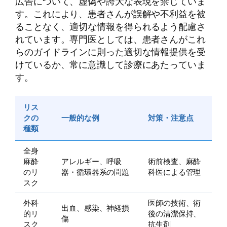
広告について、虚偽や誇大な表現を禁じていま
す。これにより、患者さんが誤解や不利益を被
ることなく、適切な情報を得られるよう配慮さ
れています。専門医としては、患者さんがこれ
らのガイドラインに則った適切な情報提供を受
けているか、常に意識して診療にあたっていま
す。
リス
クの
一般的な例
対策・注意点
種類
全身
麻酔
アレルギー、呼吸
術前検査、麻酔
のリ
器・循環器系の問題
科医による管理
スク
外科
医師の技術、術
出血、感染、神経損
的リ
後の清潔保持、
傷
スク
抗生剤