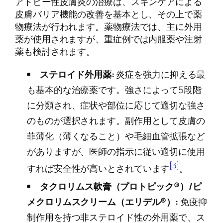
アトピー性皮膚炎の治療は、スキンケアによる
皮膚バリア機能の改善を基本とし、その上で薬
物療法が行われます。薬物療法では、主に外用
薬が使用されますが、重症例では内服薬や注射
薬も検討されます。
ステロイド外用薬:
炎症を強力に抑える最
も基本的な治療薬です。強さによって5段階
に分類され、症状や部位に応じて適切な強さ
のものが選択されます。副作用として皮膚の
菲薄化（薄くなること）や毛細血管拡張など
がありますが、医師の指示に従い適切に使用
[3]
すれば安全性が高いとされています
。
タクロリムス軟膏（プロトピック®）/ピ
メクロリムスクリーム（エリデル®）:
免疫抑
制作用を持つ非ステロイド性の外用薬で、ス