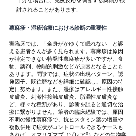
十分な場合に、免疫反応を調節する薬剤が検
討されることがあります。
蕁麻疹・湿疹治療における診断の重要性
実臨床では、「全身がかゆくて眠れない」と訴
える患者さんが多く見られます。蕁麻疹は原因
が特定できない特発性蕁麻疹が多いですが、食
物、薬剤、物理的刺激などが原因となることも
あります。問診では、症状の出現パターン、誘
発因子、既往歴などを詳細に確認し、原因の特
定に努めます。また、湿疹はアレルギー性接触
皮膚炎、刺激性接触皮膚炎、脂漏性皮膚炎な
ど、様々な種類があり、診断を誤ると適切な治
療に繋がりません。筆者の臨床経験では、原因
不明の慢性蕁麻疹で、抗ヒスタミン薬の増量や
複数併用で症状がコントロールできるケースも
あれば、オマリズマブ（ゾレア®）などの生物学