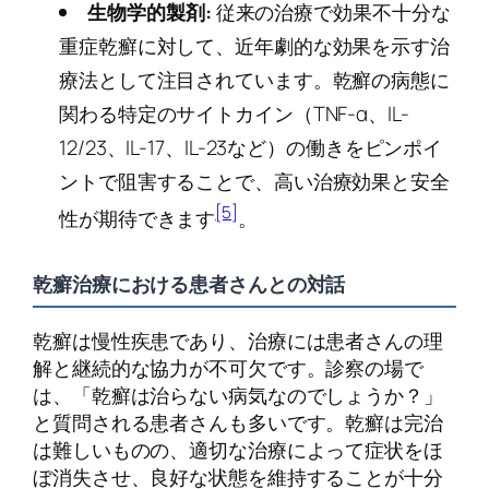
生物学的製剤:
従来の治療で効果不十分な
重症乾癬に対して、近年劇的な効果を示す治
療法として注目されています。乾癬の病態に
関わる特定のサイトカイン（TNF-α、IL-
12/23、IL-17、IL-23など）の働きをピンポイ
ントで阻害することで、高い治療効果と安全
[5]
性が期待できます
。
乾癬治療における患者さんとの対話
乾癬は慢性疾患であり、治療には患者さんの理
解と継続的な協力が不可欠です。診察の場で
は、「乾癬は治らない病気なのでしょうか？」
と質問される患者さんも多いです。乾癬は完治
は難しいものの、適切な治療によって症状をほ
ぼ消失させ、良好な状態を維持することが十分