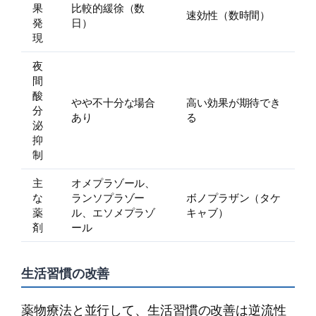
果
比較的緩徐（数
速効性（数時間）
発
日）
現
夜
間
酸
やや不十分な場合
高い効果が期待でき
分
あり
る
泌
抑
制
主
オメプラゾール、
な
ランソプラゾー
ボノプラザン（タケ
薬
ル、エソメプラゾ
キャブ）
剤
ール
生活習慣の改善
薬物療法と並行して、生活習慣の改善は逆流性