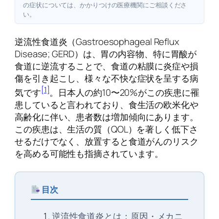
の症状については、かかりつけの医療機関にご相談くださ
い。
逆流性食道炎（Gastroesophageal Reflux
Disease; GERD）は、胃の内容物、特に胃酸が
食道に逆流することで、食道の粘膜に炎症や損
傷を引き起こし、様々な不快な症状を呈する病
[1]
気です
。日本人の約10〜20%がこの疾患に罹
患していると言われており、食生活の欧米化や
高齢化に伴い、患者数は増加傾向にあります。
この疾患は、生活の質（QOL）を著しく低下さ
せるだけでなく、放置すると食道がんのリスク
を高める可能性も指摘されています。
目次
逆流性食道炎とは：原因・メカニ