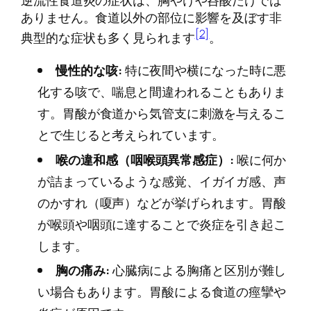
逆流性食道炎の症状は、胸やけや呑酸だけでは
ありません。食道以外の部位に影響を及ぼす非
[2]
典型的な症状も多く見られます
。
慢性的な咳:
特に夜間や横になった時に悪
化する咳で、喘息と間違われることもありま
す。胃酸が食道から気管支に刺激を与えるこ
とで生じると考えられています。
喉の違和感（咽喉頭異常感症）:
喉に何か
が詰まっているような感覚、イガイガ感、声
のかすれ（嗄声）などが挙げられます。胃酸
が喉頭や咽頭に達することで炎症を引き起こ
します。
胸の痛み:
心臓病による胸痛と区別が難し
い場合もあります。胃酸による食道の痙攣や