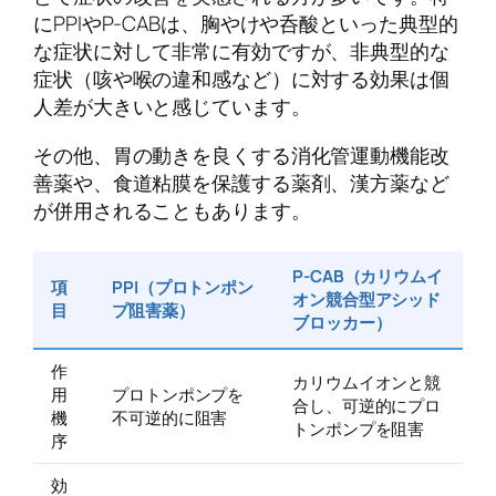
にPPIやP-CABは、胸やけや呑酸といった典型的
な症状に対して非常に有効ですが、非典型的な
症状（咳や喉の違和感など）に対する効果は個
人差が大きいと感じています。
その他、胃の動きを良くする消化管運動機能改
善薬や、食道粘膜を保護する薬剤、漢方薬など
が併用されることもあります。
P-CAB（カリウムイ
項
PPI（プロトンポン
オン競合型アシッド
目
プ阻害薬）
ブロッカー）
作
カリウムイオンと競
用
プロトンポンプを
合し、可逆的にプロ
機
不可逆的に阻害
トンポンプを阻害
序
効