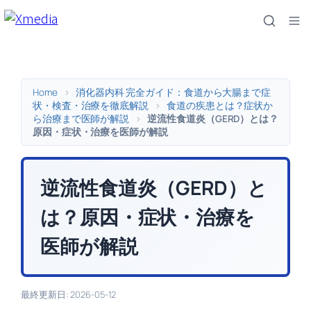
内
容
を
ス
キ
Home
>
消化器内科 完全ガイド：食道から大腸まで症
ッ
状・検査・治療を徹底解説
>
食道の疾患とは？症状か
ら治療まで医師が解説
>
逆流性食道炎（GERD）とは？
プ
原因・症状・治療を医師が解説
逆流性食道炎（GERD）と
は？原因・症状・治療を
医師が解説
最終更新日: 2026-05-12