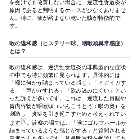
を受けても改善しない場合に、逆流性食道炎が
原因であると判明するケースが少なくありませ
ん。特に、痰が絡まない乾いた咳が特徴的で
す。
喉の違和感（ヒステリー球、咽喉頭異常感症）
とは？
喉の違和感は、逆流性食道炎の非典型的な症状
の中でも特に頻繁に見られます。具体的には、
「喉に何かが詰まっている感じ」「イガイガす
る」「声がかすれる」「飲み込みにくい」とい
った訴えが多いです。これは、逆流した胃酸や
胃内容物が咽喉頭（いんこうとう：喉の奥）を
刺激し、炎症を引き起こすためと考えられてい
[4]
ます
。診察の場では、「喉にゴルフボールが
詰まっているような感じがする」と質問される
患者さんも多いです。耳鼻咽喉科を受診しても