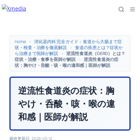
内
容
を
ス
キ
Home
>
消化器内科 完全ガイド：食道から大腸まで症
ッ
状・検査・治療を徹底解説
>
食道の疾患とは？症状か
ら治療まで医師が解説
>
逆流性食道炎（GERD）とは？
プ
症状・治療・食事を医師が解説
>
逆流性食道炎の症
状：胸やけ・呑酸・咳・喉の違和感｜医師が解説
逆流性食道炎の症状：胸
やけ・呑酸・咳・喉の違
和感｜医師が解説
最終更新日: 2026-05-12