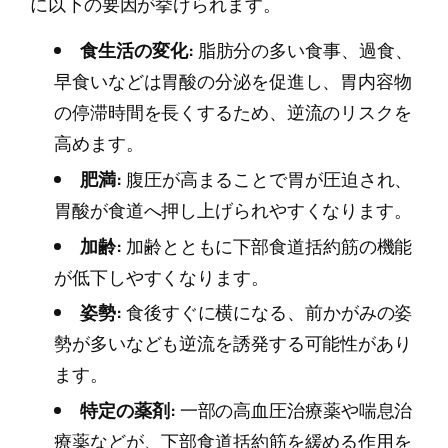
に以下の要因が挙げられます。
食生活の変化:
脂肪分の多い食事、過食、
早食いなどは胃酸の分泌を促進し、胃内容物
の停滞時間を長くするため、逆流のリスクを
高めます。
肥満:
腹圧が高まることで胃が圧迫され、
胃酸が食道へ押し上げられやすくなります。
加齢:
加齢とともに下部食道括約筋の機能
が低下しやすくなります。
姿勢:
食後すぐに横になる、前かがみの姿
勢が多いなども逆流を誘発する可能性があり
ます。
特定の薬剤:
一部の高血圧治療薬や喘息治
療薬などが、下部食道括約筋を緩める作用を