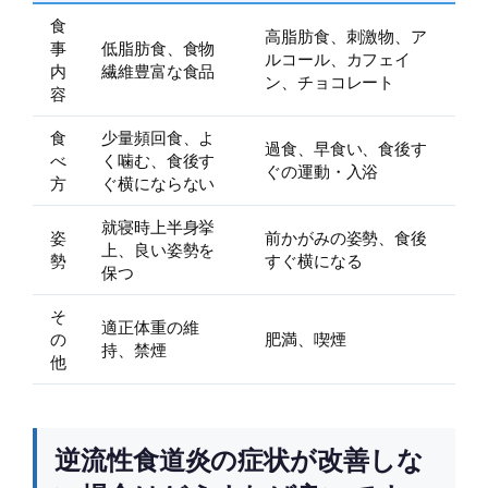
食
高脂肪食、刺激物、ア
事
低脂肪食、食物
ルコール、カフェイ
内
繊維豊富な食品
ン、チョコレート
容
食
少量頻回食、よ
過食、早食い、食後す
べ
く噛む、食後す
ぐの運動・入浴
方
ぐ横にならない
就寝時上半身挙
姿
前かがみの姿勢、食後
上、良い姿勢を
勢
すぐ横になる
保つ
そ
適正体重の維
の
肥満、喫煙
持、禁煙
他
逆流性食道炎の症状が改善しな