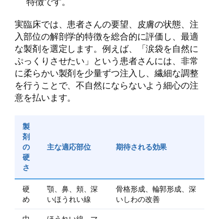
特徴です。
実臨床では、患者さんの要望、皮膚の状態、注
入部位の解剖学的特徴を総合的に評価し、最適
な製剤を選定します。例えば、「涙袋を自然に
ぷっくりさせたい」という患者さんには、非常
に柔らかい製剤を少量ずつ注入し、繊細な調整
を行うことで、不自然にならないよう細心の注
意を払います。
製
剤
の
主な適応部位
期待される効果
硬
さ
硬
顎、鼻、頬、深
骨格形成、輪郭形成、深
め
いほうれい線
いしわの改善
中
ほうれい線、マ