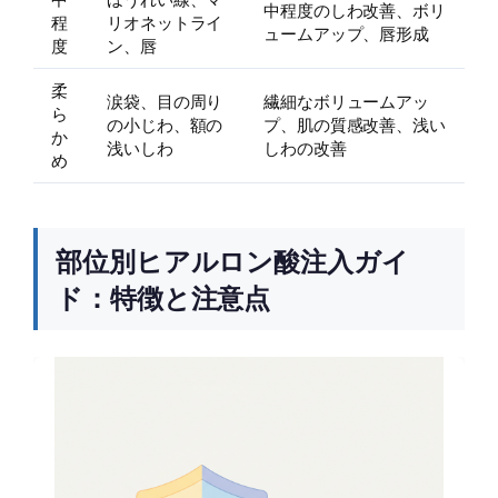
中程度のしわ改善、ボリ
程
リオネットライ
ュームアップ、唇形成
度
ン、唇
柔
涙袋、目の周り
繊細なボリュームアッ
ら
の小じわ、額の
プ、肌の質感改善、浅い
か
浅いしわ
しわの改善
め
部位別ヒアルロン酸注入ガイ
ド：特徴と注意点