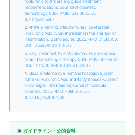
hyaluronic acid fillers and guide treatment
recommendations.. Journal of cosmetic
dermatology. 2024. PMID: 38318685. DOI:
10.1111/jocd.16207
Andreia Marinho, Cláudia Nunes, Salette Reis.
Hyaluronic Acid: A Key Ingredient in the Therapy of
Inflammation.. Biomolecules. 2022. PMID: 34680150.
DOI: 10.3390/biom11101518
Gary D Monheit, Kyle M Coleman. Hyaluronic acid
fillers.. Dermatologic therapy. 2006. PMID: 16784513.
DOI: 10.1111/j.1529-8019.2006.00068.x
Klaudia Palenčárová, Romana Köszagová, Jozef
Nahálka. Hyaluronic Acid and Its Synthases-Current
Knowledge.. International journal of molecular
sciences. 2025. PMID: 40806161. DOI:
10.3390/ijms26157028
ガイドライン・公的資料