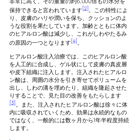
非常に高く、その重量の約6,000倍もの水分を
[2]
保持できると言われています
。この特性によ
り、皮膚のハリや潤いを保ち、クッションのよ
うな役割を果たしています。加齢とともに体内
のヒアルロン酸は減少し、これがしわやたるみ
[4]
の原因の一つとなります
。
ヒアルロン酸注入治療では、このヒアルロン酸
を人工的に合成し、ゲル状にして皮膚の真皮層
や皮下組織に注入します。注入されたヒアルロ
ン酸は、周囲の水分を引き寄せてボリュームを
出し、しわの溝を埋めたり、組織を隆起させた
りすることで、見た目の改善をもたらします
[3]
。また、注入されたヒアルロン酸は徐々に体
内に吸収されていくため、効果は永続的なもの
ではなく、一般的には数ヶ月から1年半程度持続
します。