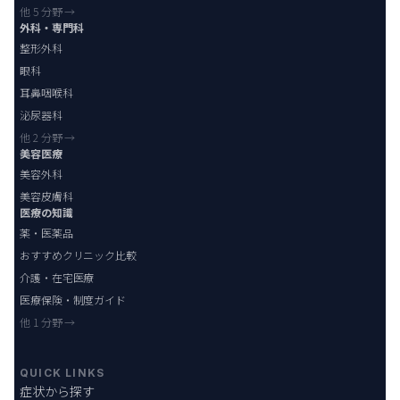
他 5 分野 →
外科・専門科
整形外科
眼科
耳鼻咽喉科
泌尿器科
他 2 分野 →
美容医療
美容外科
美容皮膚科
医療の知識
薬・医薬品
おすすめクリニック比較
介護・在宅医療
医療保険・制度ガイド
他 1 分野 →
QUICK LINKS
症状から探す