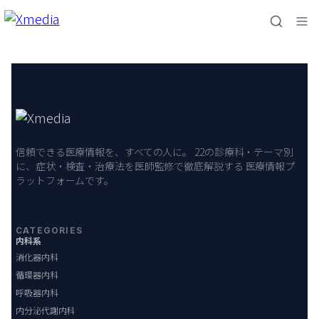
内
容
を
ス
キ
ッ
プ
信頼できる医療情報を、すべての人に。 22の診療科・テーマ別
に、症状・検査・治療法を医師監修で徹底解説する 医療情報プ
ラットフォームです。
CATEGORIES
内科系
消化器内科
循環器内科
呼吸器内科
内分泌代謝内科