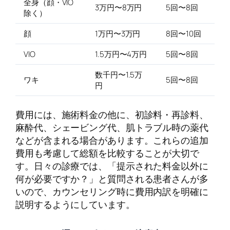
全身（顔・VIO
3万円〜8万円
5回〜8回
除く）
顔
1万円〜3万円
8回〜10回
VIO
1.5万円〜4万円
5回〜8回
数千円〜1.5万
ワキ
5回〜8回
円
費用には、施術料金の他に、初診料・再診料、
麻酔代、シェービング代、肌トラブル時の薬代
などが含まれる場合があります。これらの追加
費用も考慮して総額を比較することが大切で
す。日々の診療では、「提示された料金以外に
何が必要ですか？」と質問される患者さんが多
いので、カウンセリング時に費用内訳を明確に
説明するようにしています。