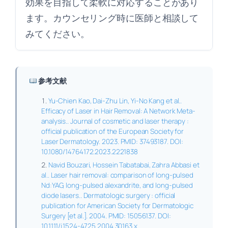
効果を目指して柔軟に対応することがあり
ます。カウンセリング時に医師と相談して
みてください。
参考文献
Yu-Chien Kao, Dai-Zhu Lin, Yi-No Kang et al..
Efficacy of Laser in Hair Removal: A Network Meta-
analysis.. Journal of cosmetic and laser therapy :
official publication of the European Society for
Laser Dermatology. 2023. PMID: 37493187. DOI:
10.1080/14764172.2023.2221838
Navid Bouzari, Hossein Tabatabai, Zahra Abbasi et
al.. Laser hair removal: comparison of long-pulsed
Nd:YAG, long-pulsed alexandrite, and long-pulsed
diode lasers.. Dermatologic surgery : official
publication for American Society for Dermatologic
Surgery [et al.]. 2004. PMID: 15056137. DOI:
10.1111/j.1524-4725.2004.30163.x