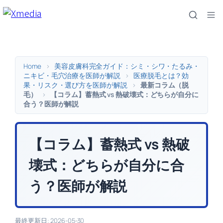
内
容
を
ス
キ
Home
>
美容皮膚科完全ガイド：シミ・シワ・たるみ・
ッ
ニキビ・毛穴治療を医師が解説
>
医療脱毛とは？効
果・リスク・選び方を医師が解説
>
最新コラム（脱
プ
毛）
>
【コラム】蓄熱式 vs 熱破壊式：どちらが自分に
合う？医師が解説
【コラム】蓄熱式 vs 熱破
壊式：どちらが自分に合
う？医師が解説
最終更新日: 2026-05-30