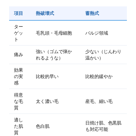
項目
熱破壊式
蓄熱式
ター
ゲッ
毛乳頭・毛母細胞
バルジ領域
ト
強い（ゴムで弾か
少ない（じんわり
痛み
れるような）
温かい）
効果
の実
比較的早い
比較的緩やか
感
得意
な毛
太く濃い毛
産毛、細い毛
質
適し
日焼け肌、色黒肌
た肌
色白肌
も対応可能
質