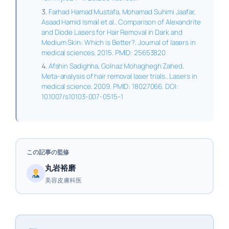
Farhad Hamad Mustafa, Mohamad Suhimi Jaafar,
Asaad Hamid Ismail et al.. Comparison of Alexandrite
and Diode Lasers for Hair Removal in Dark and
Medium Skin: Which is Better?. Journal of lasers in
medical sciences. 2015. PMID: 25653820
Afshin Sadighha, Golnaz Mohaghegh Zahed.
Meta-analysis of hair removal laser trials.. Lasers in
medical science. 2009. PMID: 18027066. DOI:
10.1007/s10103-007-0515-1
この記事の監修
丸岩裕磨
美容皮膚科医