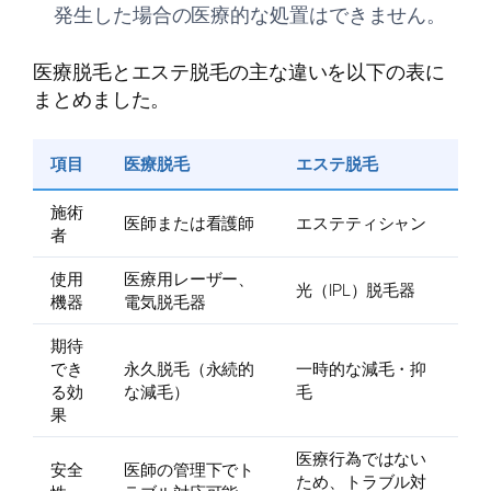
発生した場合の医療的な処置はできません。
医療脱毛とエステ脱毛の主な違いを以下の表に
まとめました。
項目
医療脱毛
エステ脱毛
施術
医師または看護師
エステティシャン
者
使用
医療用レーザー、
光（IPL）脱毛器
機器
電気脱毛器
期待
でき
永久脱毛（永続的
一時的な減毛・抑
る効
な減毛）
毛
果
医療行為ではない
安全
医師の管理下でト
ため、トラブル対