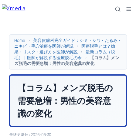
内
容
を
ス
キ
Home
>
美容皮膚科完全ガイド：シミ・シワ・たるみ・
ッ
ニキビ・毛穴治療を医師が解説
>
医療脱毛とは？効
果・リスク・選び方を医師が解説
>
最新コラム（脱
プ
毛）｜医師が解説する医療脱毛の今
>
【コラム】メン
ズ脱毛の需要急増：男性の美容意識の変化
【コラム】メンズ脱毛の
需要急増：男性の美容意
識の変化
最終更新日: 2026-05-30