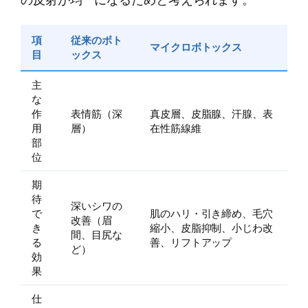
項
従来のボト
マイクロボトックス
目
ックス
主
な
作
表情筋（深
真皮層、皮脂腺、汗腺、表
用
層）
在性筋線維
部
位
期
待
深いシワの
で
肌のハリ・引き締め、毛穴
改善（眉
き
縮小、皮脂抑制、小じわ改
間、目尻な
る
善、リフトアップ
ど）
効
果
仕