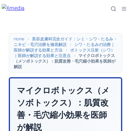
内
容
を
ス
キ
Home
>
美容皮膚科完全ガイド：シミ・シワ・たるみ・
ッ
ニキビ・毛穴治療を徹底解説
>
シワ・たるみの治療｜
医師が解説する効果と方法
>
ボトックス注射（シワ）
プ
｜医師が解説する効果と注意点
>
マイクロボトックス
（メソボトックス）：肌質改善・毛穴縮小効果を医師が
解説
マイクロボトックス（メ
ソボトックス）：肌質改
善・毛穴縮小効果を医師
が解説