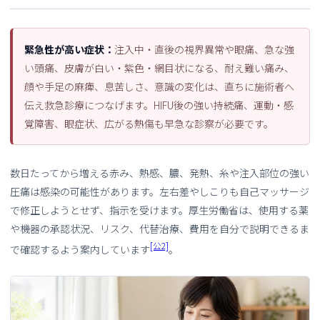
緊急性が高い症状：
注入中・直後の視界異常や眼痛、急な強
い頭痛、皮膚が白い・紫色・網目状になる、耐え難い痛み、
顔や手足の麻痺、息苦しさ、意識の変化は、直ちに施術者へ
伝え救急診療につなげます。HIFU後の強い持続痛、運動・感
覚障害、眼症状、広がる熱傷も早急な診察が必要です。
数日たってから増える赤み、熱感、膿、発熱、糸や注入部位の強い
圧痛は感染の可能性があります。左右差やしこりも自己マッサージ
で修正しようとせず、指示を受けます。厚生労働省は、使用する薬
や機器の承認状況、リスク、代替治療、費用を自分で説明できるま
[公2]
で確認するよう案内しています
。