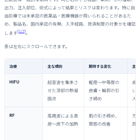
出力、注入部位、術式によって結果とリスクは変わります。特に自
由診療では未承認の医薬品・医療機器が用いられることがあるた
め、製品名、国内承認の有無、入手経路、救済制度の対象かを確認
[公2]
します
。
表は左右にスクロールできます。
治療
主な標的
期待する変化
主な
HIFU
超音波を集束さ
軽度〜中等度の
皮
せた深部の熱凝
皮膚・輪郭の引
い
固点
き締め
人
RF
高周波による真
肌の引き締め、
方
皮〜皮下の加熱
質感の改善
評