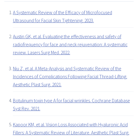
A Systematic Review of the Efficacy of Microfocused
Ultrasound for Facial Skin Tightening. 2023.
Austin GK, et al. Evaluating the effectiveness and safety of
radiofrequency for face and neck rejuvenation: A systematic
review. Lasers Surg Med. 2022.
Niu Z, et al. A Meta-Analysis and Systematic Review of the
Incidences of Complications Following Facial Thread-Lifting.
Aesthetic Plast Surg. 2021.
Botulinum toxin type A for facial wrinkles. Cochrane Database
Syst Rev. 2021.
Kapoor KM, et al. Vision Loss Associated with Hyaluronic Acid
Fillers: A Systematic Review of Literature. Aesthetic Plast Surg.