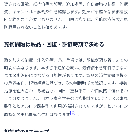
奨される回数、維持治療の頻度、追加処置、合併症時の診察・治療
費、キャンセル・解約条件を確認します。効果が不確かなまま複数
回契約を急ぐ必要はありません。自由診療では、公的医療保険が原
則適用されないことも確かめます。
施術間隔は製品・回復・評価時期で決める
熱を加える治療、注入治療、糸、手術では、組織が落ち着くまでの
時間が異なります。早すぎる追加治療は、最終結果を評価できない
まま過剰治療につながる可能性があります。製品の添付文書や機器
の承認条件、術後経過に基づき、次の判断時期を確認します。複数
治療を組み合わせる場合も、同日に重ねることが自動的に優れるわ
けではありません。日本皮膚科学会の診療指針ではボツリヌス毒素
製剤とヒアルロン酸製剤の併用が検討されていますが、ヒアルロン
[公1]
酸製剤の重い血管合併症は残ります
。
相談時の5ステップ