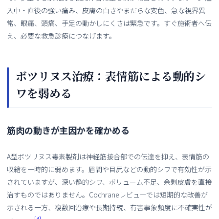
入中・直後の強い痛み、皮膚の白さやまだらな変色、急な視界異
常、眼痛、頭痛、手足の動かしにくさは緊急です。すぐ施術者へ伝
え、必要な救急診療につなげます。
ボツリヌス治療：表情筋による動的シ
ワを弱める
筋肉の動きが主因かを確かめる
A型ボツリヌス毒素製剤は神経筋接合部での伝達を抑え、表情筋の
収縮を一時的に弱めます。眉間や目尻などの動的シワで有効性が示
されていますが、深い静的シワ、ボリューム不足、余剰皮膚を直接
治すものではありません。Cochraneレビューでは短期的な改善が
示される一方、複数回治療や長期持続、有害事象頻度に不確実性が
[4]