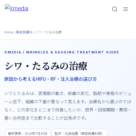
内
容
を
ス
Home
/
美容皮膚科
/ シワ・たるみ治療
キ
ッ
プ
XMEDIA / WRINKLES & SAGGING TREATMENT GUIDE
シワ・たるみの治療
原因から考える
HIFU
・
RF
・
注入治療
の選び方
シワとたるみは、表情筋の動き、皮膚の変化、脂肪や骨格のボリュ
ーム低下、組織の下垂が重なって見えます。治療名から選ぶのでは
なく、どの変化をどこまで改善したいか、限界・回復期間・費用・
重い合併症まで比較することが出発点です。
最終更新：2026年7月30日
監修：丸岩裕磨（美容皮膚科医）