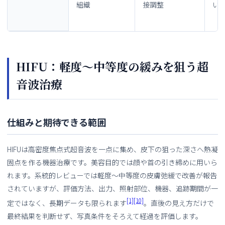
組織
接調整
い
HIFU：軽度〜中等度の緩みを狙う超
音波治療
仕組みと期待できる範囲
HIFUは高密度焦点式超音波を一点に集め、皮下の狙った深さへ熱凝
固点を作る機器治療です。美容目的では顔や首の引き締めに用いら
れます。系統的レビューでは軽度〜中等度の皮膚弛緩で改善が報告
されていますが、評価方法、出力、照射部位、機器、追跡期間が一
[1]
[10]
定ではなく、長期データも限られます
。直後の見え方だけで
最終結果を判断せず、写真条件をそろえて経過を評価します。