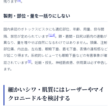
残ります
。
製剤・部位・量を一括りにしない
国内承認のボトックスビスタにも適応部位、年齢、用量、投与間
[公4]
隔、禁忌が定められています
。額・眉間・目尻は筋肉の連動が
異なり、量を増やせば自然になるわけではありません。頭痛、注射
部位痛、内出血、左右差、眼瞼下垂、眉毛下垂、表情の違和感など
が起こり得ます。系統的レビューでも眼瞼下垂などの有害事象が確
[9]
認されています
。妊娠・授乳、神経筋疾患、併用薬は必ず申告し
ます。
細かいシワ・肌質にはレーザーやマイ
クロニードルを検討する