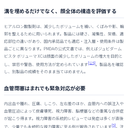
溝を埋めるだけでなく、顔全体の構造を評価する
ヒアルロン酸製剤は、減少したボリュームを補い、くぼみや影、輪
郭を整えるために用いられます。製品には硬さ、凝集性、架橋、適
応部位の違いがあり、国内承認品でも適応・注入層・使用条件は製
品ごとに異なります。PMDAの公式文書では、例えばジュビダーム
ビスタ ボリューマ XCは顔面の減少したボリュームの増大を目的と
[公5]
し、禁忌や警告、使用方法が定められています
。製品名を確認
し、別製品の成績をそのまま当てはめません。
血管閉塞はまれでも緊急対応が必要
内出血や腫れ、圧痛、しこり、左右差のほか、血管内への誤注入や
血管圧迫によって皮膚壊死、視力障害、脳梗塞などの重篤な合併症
が起こり得ます。視力障害の系統的レビューでは発症は多くが直後
[5]
で、少量でも永続的な視力障害に至る例が報告されています
。注