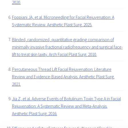
2020.
Foppiani JA, et al. Microneedling for Facial Rejuvenation: A
Systematic Review. Aesthetic Plast Surg. 2025.
Blinded, randomized, quantitative grading comparison of
minimally invasive fractional radiofrequency and surgical face-
lift to treat skin laxity. Arch Facial Plast Surg. 2010.
Percutaneous Thread Lift Facial Rejuvenation: Literature
Review and Evidence-Based Analysis. Aesthetic Plast Surg.
2021.
Jia Z, et al. Adverse Events of Botulinum Toxin Type A in Facial
Rejuvenation: A Systematic Review and Meta-Analysis.
Aesthetic Plast Surg. 2016.