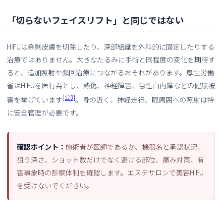
「切らないフェイスリフト」と同じではない
HIFUは余剰皮膚を切除したり、深部組織を外科的に固定したりする
治療ではありません。大きなたるみに手術と同程度の変化を期待す
ると、追加照射や頻回治療につながるおそれがあります。厚生労働
省はHIFUを医行為とし、熱傷、神経障害、急性白内障などの健康被
[公3]
害を挙げています
。骨の近く、神経走行、眼周囲への照射は特
に安全管理が必要です。
確認ポイント：
施術者が医師であるか、機器名と承認状況、
狙う深さ、ショット数だけでなく避ける部位、痛み対策、有
害事象時の診察体制を確認します。エステサロンで美容HIFU
を受けないでください。