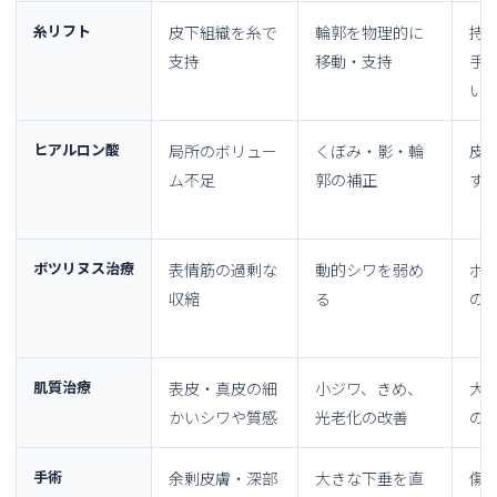
糸リフト
皮下組織を糸で
輪郭を物理的に
持
支持
移動・支持
手
い
ヒアルロン酸
局所のボリュー
くぼみ・影・輪
皮
ム不足
郭の補正
す
ボツリヌス治療
表情筋の過剰な
動的シワを弱め
ボ
収縮
る
の
肌質治療
表皮・真皮の細
小ジワ、きめ、
大
かいシワや質感
光老化の改善
の
手術
余剰皮膚・深部
大きな下垂を直
傷