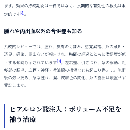
ます。効果の持続期間は一律ではなく、長期的な有効性の根拠は限
[8]
定的です
。
腫れや内出血以外の合併症も知る
系統的レビューでは、腫れ、皮膚のくぼみ、感覚異常、糸の触知・
透見、感染、露出などが報告され、時間の経過とともに満足度が低
[3]
下する傾向も示されています
。左右差、引きつれ、糸の移動、毛
髪部の脱毛、血管・神経・唾液腺の損傷なども起こり得ます。施術
後の強い痛み、急な腫れ、膿、皮膚色の変化、糸の露出は放置せず
受診します。
ヒアルロン酸注入：ボリューム不足を
補う治療