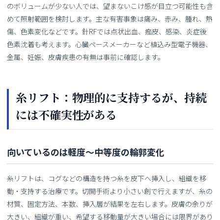
のボリュームが少ない人では、望まないこけ感が目立つ可能性も含
めて照射範囲を検討します。主な有害事象は痛み、赤み、腫れ、熱
傷、色素変化などです。針RFでは点状出血、痂皮、感染、炎症後
色素沈着も考えます。心臓ペースメーカーなど植込み型電子機器、
金属、妊娠、皮膚疾患の有無は事前に確認します。
糸リフト：物理的に支持するが、持続
には不確実性がある
向いているのは軽度〜中等度の輪郭変化
糸リフトは、コグなどの構造を持つ糸を皮下へ挿入し、組織を移
動・支持する治療です。切開手術より小さい創で行えますが、糸の
材質、固定方法、本数、挿入層が結果を左右します。皮膚の余りが
大きい、組織が重い、希望する移動量が大きい場合には限界があり