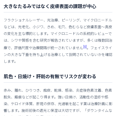
大きなたるみではなく皮膚表面の課題が中心
フラクショナルレーザー、光治療、ピーリング、マイクロニードル
などは、光老化、小ジワ、きめ、毛穴、色むらなど皮膚表面〜真皮
の変化を主な標的とします。マイクロニードルの系統的レビューで
は、シワや質感を含む研究が報告されていますが、多くは複数回治
[6]
療で、評価尺度や治療間隔が統一されていません
。フェイスライ
ンの大きな下垂を持ち上げる治療として説明されていないかを確認
します。
肌色・日焼け・肝斑の有無でリスクが変わる
赤み、腫れ、ひりつき、痂皮、乾燥、感染、炎症後色素沈着、色素
脱失、瘢痕などが起こり得ます。強い日焼け、活動性の湿疹や感
染、ケロイド体質、肝斑の併存、光過敏を起こす薬は治療計画に影
響します。施術前後の遮光と保湿は大切ですが、「ダウンタイムな