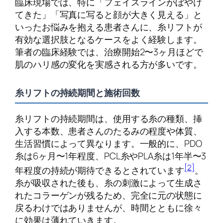
臨床現場では、特に「フェイスラインがぼやけ
てきた」「写真に写ると顔が大きく見える」と
いったお悩みを抱える患者さんに、糸リフトが
有効な選択肢となるケースをよく経験します。
筆者の臨床経験では、治療開始2〜3ヶ月ほどで
肌のハリ感の変化を実感される方が多いです。
糸リフトの持続期間と施術回数
糸リフトの持続期間は、使用する糸の種類、挿
入する本数、患者さんのたるみの程度や体質、
生活習慣によって異なります。一般的に、PDO
糸は6ヶ月〜1年程度、PCL糸やPLA糸は1年半〜3
[2]
年程度の持続が期待できるとされています
。
糸が吸収された後も、糸の刺激によって生成さ
れたコラーゲンが残るため、完全に元の状態に
戻るわけではありませんが、時間とともに徐々
に効果は薄れていきます。