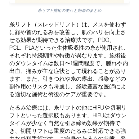
糸リフト施術の要点と効果のまとめ
糸リフト（スレッドリフト）は、メスを使わず
に顔や首のたるみを改善し、肌のハリを向上さ
せる効果が期待できる治療法です。PDO、
PCL、PLAといった生体吸収性の糸が使用され、
それぞれ持続期間や特徴が異なります。施術後
のダウンタイムは数日〜1週間程度で、腫れや内
出血、痛みが主な症状として現れることがあり
ます。また、引きつれや糸の露出、感染などの
副作用のリスクも考慮し、経験豊富な医師によ
る適切な施術と術後のケアが重要です。
たるみ治療には、糸リフトの他にHIFUや切開リ
フトといった選択肢もあります。HIFUはダウン
タイムが少なく自然な引き締め効果が期待で
き、切開リフトは重度のたるみに対応できる強
力な外科手術です。ご自身のたるみの状態、希