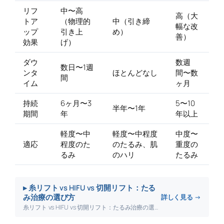
リフ
中〜高
高（大
トア
（物理的
中（引き締
幅な改
ップ
引き上
め）
善）
効果
げ）
ダウ
数週
数日〜1週
ンタ
ほとんどなし
間〜数
間
イム
ヶ月
持続
6ヶ月〜3
5〜10
半年〜1年
期間
年
年以上
軽度〜中
軽度〜中程度
中度〜
適応
程度のた
のたるみ、肌
重度の
るみ
のハリ
たるみ
▸ 糸リフト vs HIFU vs 切開リフト：たる
み治療の選び方
詳しく見る →
糸リフト vs HIFU vs 切開リフト：たるみ治療の選び方について詳しく解説します。