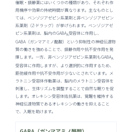
催眠・鎮静薬にはいくつかの種類があり、それぞれ作
用機序や効果の持続時間が異なります。主なものとし
ては、ベンゾジアゼピン系薬剤と非ベンゾジアゼピン
系薬剤（Z-ドラッグ）が挙げられます。ベンゾジアゼ
ピン系薬剤は、脳内のGABA
受容体に作用し、
A
GABA（ガンマアミノ酪酸）という抑制性の神経伝達物
質の働きを強めることで、鎮静作用や抗不安作用を発
揮します。一方、非ベンゾジアゼピン系薬剤もGABA
A
受容体に作用しますが、より選択的に作用するため、
筋弛緩作用や抗不安作用が少ないとされています。メ
ラトニン受容体作動薬は、脳内のメラトニン受容体を
刺激し、生体リズムを調整することで自然な眠りを促
します。オレキシン受容体拮抗薬は、覚醒を維持する
神経伝達物質であるオレキシンの働きを抑えること
で、入眠を助けます。
GABA（ガンマアミノ酪酸）