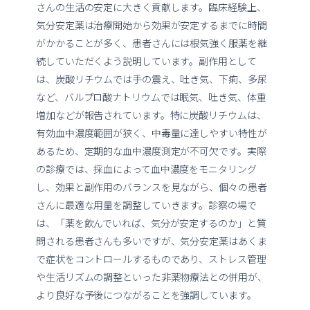
さんの生活の安定に大きく貢献します。臨床経験上、
気分安定薬は治療開始から効果が安定するまでに時間
がかかることが多く、患者さんには根気強く服薬を継
続していただくよう説明しています。副作用として
は、炭酸リチウムでは手の震え、吐き気、下痢、多尿
など、バルプロ酸ナトリウムでは眠気、吐き気、体重
増加などが報告されています。特に炭酸リチウムは、
有効血中濃度範囲が狭く、中毒量に達しやすい特性が
あるため、定期的な血中濃度測定が不可欠です。実際
の診療では、採血によって血中濃度をモニタリング
し、効果と副作用のバランスを見ながら、個々の患者
さんに最適な用量を調整していきます。診察の場で
は、「薬を飲んでいれば、気分が安定するのか」と質
問される患者さんも多いですが、気分安定薬はあくま
で症状をコントロールするものであり、ストレス管理
や生活リズムの調整といった非薬物療法との併用が、
より良好な予後につながることを強調しています。