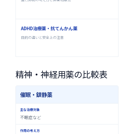
ADHD治療薬・抗てんかん薬
目的の違いと安全上の注意
精神・神経用薬の比較表
催眠・鎮静薬
薬
剤
領
不眠症など
域