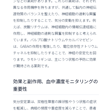
ンなどの薬剤があります。これらの薬剤は、それぞれ
異なる作用機序を持ちますが、共通して脳内の神経伝
達物質のバランスを整えたり、神経細胞の過剰な興奮
を抑制したりすることで、気分の変動を抑えます。例
えば、炭酸リチウムは、神経細胞内の情報伝達経路に
作用し、神経細胞の過剰な興奮を抑制すると考えられ
ています。バルプロ酸ナトリウムやカルバマゼピン
は、GABAの作用を増強したり、電位依存性ナトリウム
チャネルを抑制したりすることで、神経の安定化を図
ります。ラモトリギンは、主にうつ状態の予防に効果
が期待される薬剤です。
効果と副作用、血中濃度モニタリングの
重要性
気分安定薬は、双極性障害の躁状態やうつ状態の症状
を軽減し、病相の頻度や重症度を減らすことで、患者