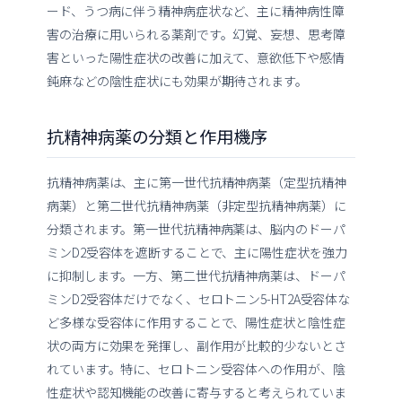
ード、うつ病に伴う精神病症状など、主に精神病性障
害の治療に用いられる薬剤です。幻覚、妄想、思考障
害といった陽性症状の改善に加えて、意欲低下や感情
鈍麻などの陰性症状にも効果が期待されます。
抗精神病薬の分類と作用機序
抗精神病薬は、主に第一世代抗精神病薬（定型抗精神
病薬）と第二世代抗精神病薬（非定型抗精神病薬）に
分類されます。第一世代抗精神病薬は、脳内のドーパ
ミンD2受容体を遮断することで、主に陽性症状を強力
に抑制します。一方、第二世代抗精神病薬は、ドーパ
ミンD2受容体だけでなく、セロトニン5-HT2A受容体な
ど多様な受容体に作用することで、陽性症状と陰性症
状の両方に効果を発揮し、副作用が比較的少ないとさ
れています。特に、セロトニン受容体への作用が、陰
性症状や認知機能の改善に寄与すると考えられていま