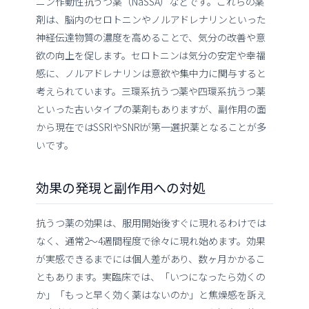
ニン作動性抗うつ薬（NaSSA）などです。これらの薬
剤は、脳内のセロトニンやノルアドレナリンといった
神経伝達物質の濃度を高めることで、気分の改善や意
欲の向上を促します。セロトニンは気分の安定や幸福
感に、ノルアドレナリンは意欲や集中力に関与すると
考えられています。三環系抗うつ薬や四環系抗うつ薬
といった古いタイプの薬剤もありますが、副作用の面
から現在ではSSRIやSNRIが第一選択薬となることが多
いです。
効果の発現と副作用への対処
抗うつ薬の効果は、服用開始後すぐに現れるわけでは
なく、通常2〜4週間程度で徐々に現れ始めます。効果
が実感できるまでには個人差があり、数ヶ月かかるこ
ともあります。実臨床では、「いつになったら効くの
か」「もっと早く効く薬はないのか」と焦燥感を訴え