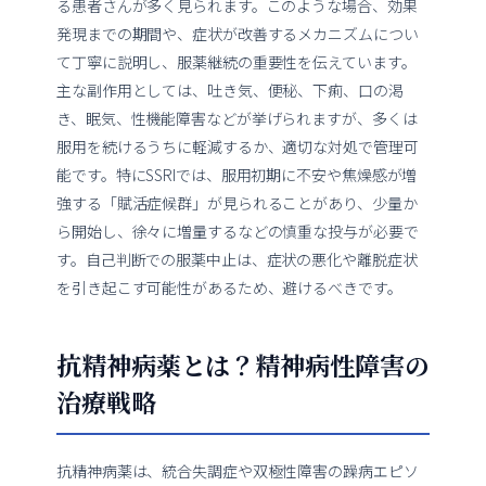
る患者さんが多く見られます。このような場合、効果
発現までの期間や、症状が改善するメカニズムについ
て丁寧に説明し、服薬継続の重要性を伝えています。
主な副作用としては、吐き気、便秘、下痢、口の渇
き、眠気、性機能障害などが挙げられますが、多くは
服用を続けるうちに軽減するか、適切な対処で管理可
能です。特にSSRIでは、服用初期に不安や焦燥感が増
強する「賦活症候群」が見られることがあり、少量か
ら開始し、徐々に増量するなどの慎重な投与が必要で
す。自己判断での服薬中止は、症状の悪化や離脱症状
を引き起こす可能性があるため、避けるべきです。
抗精神病薬とは？精神病性障害の
治療戦略
抗精神病薬は、統合失調症や双極性障害の躁病エピソ