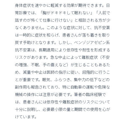
身体症状を速やかに軽減する効果が期待できます。日
常診療では、「胸がドキドキして眠れない」「人前で
話すのが怖くて仕事に行けない」と相談される方が少
なくありません。このような症状に対して、抗不安薬
は一時的に症状を和らげ、患者さんが落ち着きを取り
戻す手助けとなります。しかし、ベンゾジアゼピン系
抗不安薬は、長期連用により依存性や耐性を形成する
リスクがあります。急な中止によって離脱症状（不安
の増強、不眠、手の震えなど）が生じることもあるた
め、減量や中止は医師の指示に従い、段階的に行うこ
とが重要です。眠気、ふらつき、集中力の低下などの
副作用も報告されており、特に自動車の運転や危険な
機械の操作には注意が必要です。筆者の臨床経験で
は、患者さんには依存性や離脱症状のリスクについて
十分に説明し、必要最小限の量と期間での使用を心が
けています。