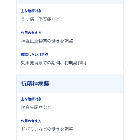
確
うつ病、不安症など
認
し
神経伝達物質の働きを調整
た
い
効果発現までの期間、初期副作用
注
意
抗精神病薬
点
統合失調症など
ドパミンなどの働きを調整