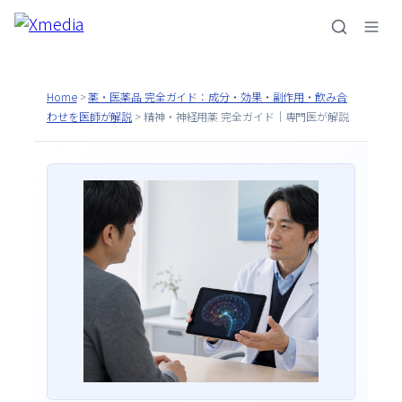
内
容
を
ス
Home
>
薬・医薬品 完全ガイド：成分・効果・副作用・飲み合
キ
わせを医師が解説
>
精神・神経用薬 完全ガイド｜専門医が解説
ッ
プ