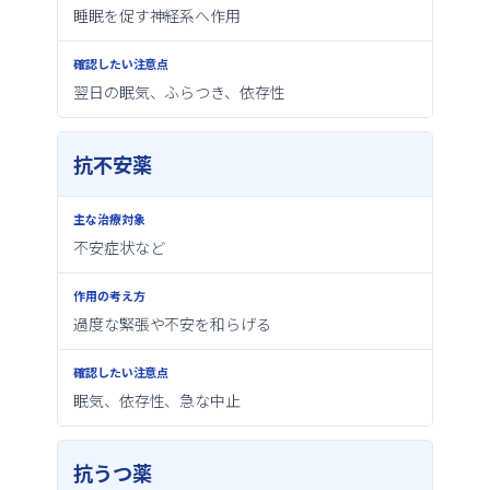
睡眠を促す神経系へ作用
主
な
翌日の眠気、ふらつき、依存性
治
療
抗不安薬
対
象
不安症状など
作
用
過度な緊張や不安を和らげる
の
考
眠気、依存性、急な中止
え
抗うつ薬
方