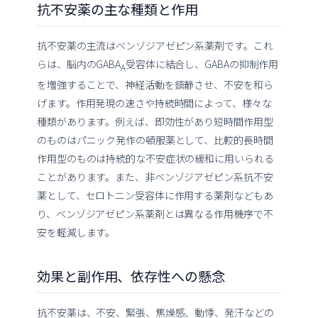
抗不安薬の主な種類と作用
抗不安薬の主流はベンゾジアゼピン系薬剤です。これ
らは、脳内のGABA
受容体に結合し、GABAの抑制作用
A
を増強することで、神経活動を鎮静させ、不安を和ら
げます。作用発現の速さや持続時間によって、様々な
種類があります。例えば、即効性があり短時間作用型
のものはパニック発作の頓服薬として、比較的長時間
作用型のものは持続的な不安症状の緩和に用いられる
ことがあります。また、非ベンゾジアゼピン系抗不安
薬として、セロトニン受容体に作用する薬剤などもあ
り、ベンゾジアゼピン系薬剤とは異なる作用機序で不
安を軽減します。
効果と副作用、依存性への懸念
抗不安薬は、不安、緊張、焦燥感、動悸、発汗などの