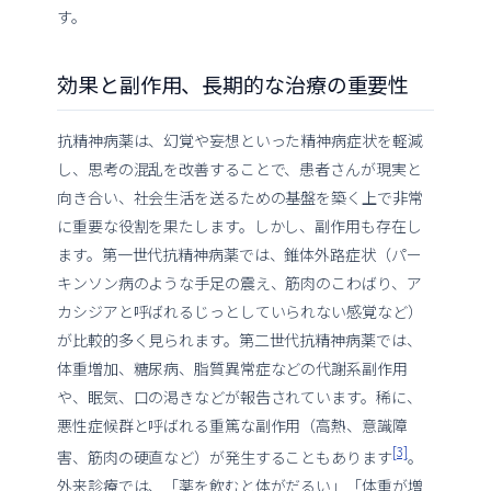
す。
効果と副作用、長期的な治療の重要性
抗精神病薬は、幻覚や妄想といった精神病症状を軽減
し、思考の混乱を改善することで、患者さんが現実と
向き合い、社会生活を送るための基盤を築く上で非常
に重要な役割を果たします。しかし、副作用も存在し
ます。第一世代抗精神病薬では、錐体外路症状（パー
キンソン病のような手足の震え、筋肉のこわばり、ア
カシジアと呼ばれるじっとしていられない感覚など）
が比較的多く見られます。第二世代抗精神病薬では、
体重増加、糖尿病、脂質異常症などの代謝系副作用
や、眠気、口の渇きなどが報告されています。稀に、
悪性症候群と呼ばれる重篤な副作用（高熱、意識障
[3]
害、筋肉の硬直など）が発生することもあります
。
外来診療では、「薬を飲むと体がだるい」「体重が増