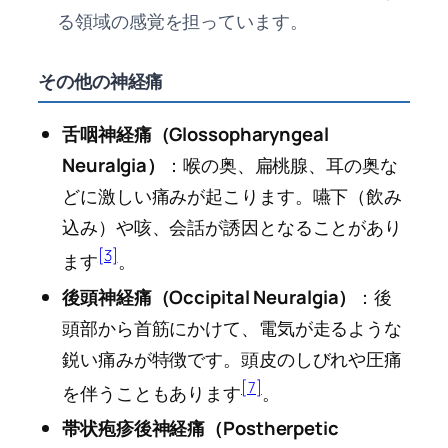
る領域の感覚を担っています。
その他の神経痛
舌咽神経痛（Glossopharyngeal
Neuralgia）
：喉の奥、扁桃腺、耳の奥な
どに激しい痛みが起こります。嚥下（飲み
込み）や咳、会話が誘因となることがあり
[3]
ます
。
後頭神経痛（Occipital Neuralgia）
：後
頭部から首筋にかけて、電気が走るような
鋭い痛みが特徴です。頭皮のしびれや圧痛
[7]
を伴うこともあります
。
帯状疱疹後神経痛（Postherpetic