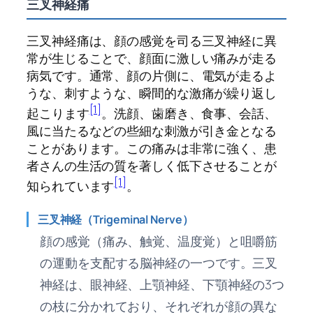
三叉神経痛
三叉神経痛は、顔の感覚を司る三叉神経に異
常が生じることで、顔面に激しい痛みが走る
病気です。通常、顔の片側に、電気が走るよ
うな、刺すような、瞬間的な激痛が繰り返し
[1]
起こります
。洗顔、歯磨き、食事、会話、
風に当たるなどの些細な刺激が引き金となる
ことがあります。この痛みは非常に強く、患
者さんの生活の質を著しく低下させることが
[1]
知られています
。
三叉神経（Trigeminal Nerve）
顔の感覚（痛み、触覚、温度覚）と咀嚼筋
の運動を支配する脳神経の一つです。三叉
神経は、眼神経、上顎神経、下顎神経の3つ
の枝に分かれており、それぞれが顔の異な