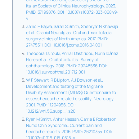
Italian Society of Clinical Neurophysiology. 2023.
PMID: 37199876. DOI: 10.1007/s10072-023-06849-
y
Zahid H Bajwa, Sarah S Smith, Shehryar N Khawaja
et al.. Cranial Neuralgias.. Oral and maxillofacial
surgery clinics of North America. 2017. PMID:
27475511. DOI: 10.1016/j.coms.2016.04.001
Theodora Tsirouki, Anna I Dastiridou, Nuria Ibáñez
Flores et al.. Orbital cellulitis.. Survey of
ophthalmology. 2018. PMID: 29248536. DOI:
10.1016/j.survophthal.2017.12.001
W F Stewart, R B Lipton, A J Dowson et al..
Development and testing of the Migraine
Disability Assessment (MIDAS) Questionnaire to
assess headache-related disability.. Neurology.
2001. PMID: 11294956. DOI:
10.1212/wnl.56.suppl_1.s20
Ryan M Smith, Anhar Hassan, Carrie E Robertson.
Numb Chin Syndrome.. Current pain and
headache reports. 2016. PMID: 26210355. DOI:
10.1007/s11916-015-0515-y