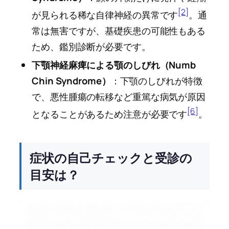
[2]
が見られる稀な自律神経の異常です
。通
常は無害ですが、基礎疾患の可能性もある
ため、鑑別診断が必要です。
下顎神経麻痺による顎のしびれ（Numb
Chin Syndrome）
：下顎のしびれが特徴
で、悪性腫瘍の転移など重篤な病気が原因
[6]
となることがあるため注意が必要です
。
症状の自己チェックと受診の
目安は？