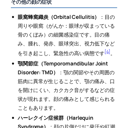
その他の顔の症状
眼窩蜂窩織炎（Orbital Cellulitis）
：目の
周りや眼窩（がんか：眼球が収まっている
骨のくぼみ）の細菌感染症です。目の痛
み、腫れ、発赤、眼球突出、視力低下など
[4]
を引き起こし、緊急性の高い病態です
。
顎関節症（Temporomandibular Joint
Disorder: TMD）
：顎の関節やその周囲の
筋肉に異常が生じることで、顎の痛み、口
を開けにくい、カクカク音がするなどの症
状が現れます。顔の痛みとして感じられる
こともあります。
ハーレクイン症候群（Harlequin
Syndrome）
：顔の片側だけに発汗や紅潮