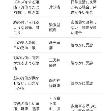
ズキズキする頭
日常生活に支障
痛（片側または
片頭痛
がある場合、頻
両側）、吐き気
度が多い場合
締め付けられる
市販薬で改善し
緊張型
ような頭痛、肩
ない、頻度が多
頭痛
こり
い場合
目の奥の激痛、
群発頭
速やかに受診
目の充血・涙
痛
顔の片側に電気
三叉神
が走るような激
速やかに受診
経痛
痛
顔の片側が動か
顔面神
せない、口角が
速やかに受診
経麻痺
下がる
くも膜
突然の激しい頭
下出
救急車を呼ぶな
痛、麻痺、意識
血、脳