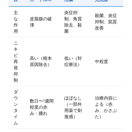
主
炎症抑
殺菌、炎症
な
皮脂腺の破
制、角質
抑制、肌質
作
壊
除去、殺
改善
用
菌
ニ
キ
ビ
高い（根本
低い（対
再
中程度
原因除去）
症療法）
発
抑
制
ダ
ウ
ほぼなし
治療内容に
数日〜1週間
ン
（一部外
よる（赤
程度の赤
タ
用薬で刺
み、かさぶ
み・腫れ
イ
激感）
た）
ム