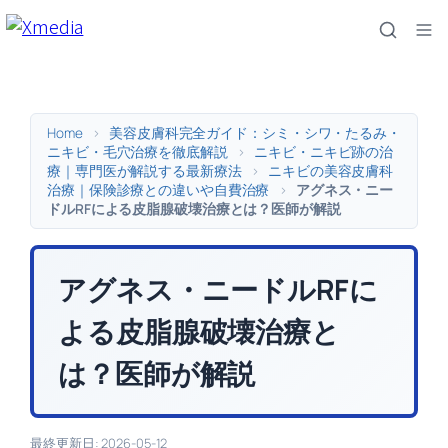
内
容
を
ス
キ
Home
>
美容皮膚科完全ガイド：シミ・シワ・たるみ・
ッ
ニキビ・毛穴治療を徹底解説
>
ニキビ・ニキビ跡の治
療｜専門医が解説する最新療法
>
ニキビの美容皮膚科
プ
治療｜保険診療との違いや自費治療
>
アグネス・ニー
ドルRFによる皮脂腺破壊治療とは？医師が解説
アグネス・ニードルRFに
よる皮脂腺破壊治療と
は？医師が解説
最終更新日: 2026-05-12