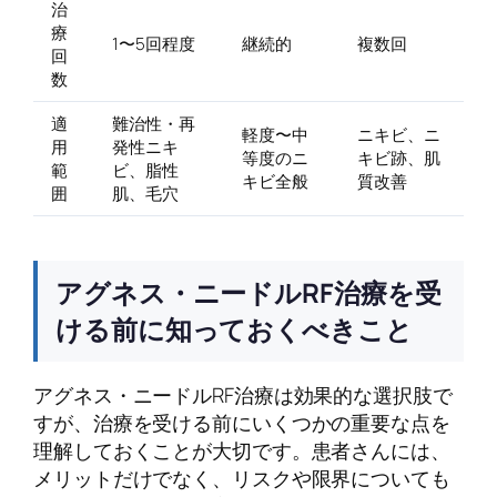
治
療
1〜5回程度
継続的
複数回
回
数
適
難治性・再
軽度〜中
ニキビ、ニ
用
発性ニキ
等度のニ
キビ跡、肌
範
ビ、脂性
キビ全般
質改善
囲
肌、毛穴
アグネス・ニードルRF治療を受
ける前に知っておくべきこと
アグネス・ニードルRF治療は効果的な選択肢で
すが、治療を受ける前にいくつかの重要な点を
理解しておくことが大切です。患者さんには、
メリットだけでなく、リスクや限界についても