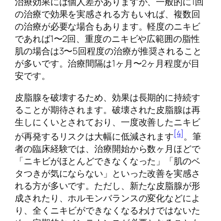
治療効果には個人差がありますが、一般的に1回
の治療で効果を実感される方もいれば、複数回
の治療が必要な場合もあります。軽度のニキビ
であれば1〜2回、重度のニキビや広範囲の脂性
肌の場合は3〜5回程度の治療が推奨されること
が多いです。治療間隔は1ヶ月〜2ヶ月程度が目
安です。
皮脂腺を破壊するため、効果は長期的に持続す
ることが期待されます。破壊された皮脂腺は再
生しにくいとされており、一度改善したニキビ
[4]
が再発するリスクは大幅に低減されます
。筆
者の臨床経験では、治療開始から数ヶ月ほどで
「ニキビがほとんどできなくなった」「肌のベ
タつきが気にならない」といった改善を実感さ
れる方が多いです。ただし、新たな皮脂腺が形
成されたり、ホルモンバランスの変化などによ
り、全くニキビができなくなるわけではないた