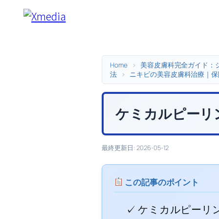
内
容
を
ス
キ
Home
>
美容皮膚科完全ガイド：
法
>
ニキビの美容皮膚科治療｜保
ッ
プ
ケミカルピーリ
最終更新日: 2026-05-12
この記事のポイント
✓ ケミカルピーリ