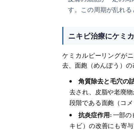
す。この周期が乱れる
ニキビ治療にケミ
ケミカルピーリングがニ
去、面皰（めんぽう）の
角質除去と毛穴の詰
去され、皮脂や老廃物
段階である面皰（コメ
抗炎症作用:
一部の
キビ）の改善にも寄与