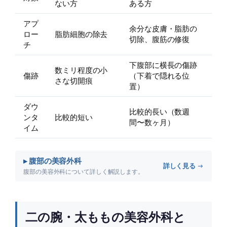
ない方
ある方
アプ
余分な皮膚・脂肪の
ロー
脂肪細胞の除去
切除、腹筋の修復
チ
下腹部に横長の傷跡
数ミリ程度の小
傷跡
（下着で隠れる位
さな切開痕
置）
ダウ
比較的長い（数週
ンタ
比較的短い
間〜数ヶ月）
イム
▸ 腹部の美容外科
詳しく見る →
腹部の美容外科について詳しく解説します。
二の腕・太ももの美容外科と