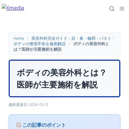
内
容
を
ス
キ
Home
>
美容外科完全ガイド：目・鼻・輪郭・バスト・
ッ
ボディの整形手術を徹底解説
>
ボディの美容外科と
は？医師が主要施術を解説
プ
ボディの美容外科とは？
医師が主要施術を解説
最終更新日: 2026-05-12
この記事のポイント