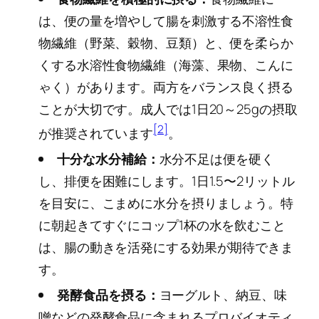
は、便の量を増やして腸を刺激する不溶性食
物繊維（野菜、穀物、豆類）と、便を柔らか
くする水溶性食物繊維（海藻、果物、こんに
ゃく）があります。両方をバランス良く摂る
ことが大切です。成人では1日20～25gの摂取
[2]
が推奨されています
。
十分な水分補給：
水分不足は便を硬く
し、排便を困難にします。1日1.5〜2リットル
を目安に、こまめに水分を摂りましょう。特
に朝起きてすぐにコップ1杯の水を飲むこと
は、腸の動きを活発にする効果が期待できま
す。
発酵食品を摂る：
ヨーグルト、納豆、味
噌などの発酵食品に含まれるプロバイオティ