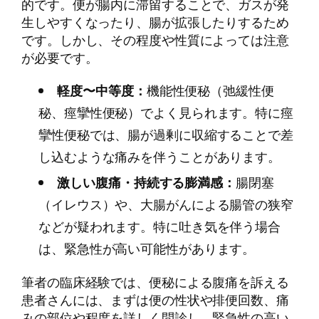
的です。便が腸内に滞留することで、ガスが発
生しやすくなったり、腸が拡張したりするため
です。しかし、その程度や性質によっては注意
が必要です。
軽度〜中等度：
機能性便秘（弛緩性便
秘、痙攣性便秘）でよく見られます。特に痙
攣性便秘では、腸が過剰に収縮することで差
し込むような痛みを伴うことがあります。
激しい腹痛・持続する膨満感：
腸閉塞
（イレウス）や、大腸がんによる腸管の狭窄
などが疑われます。特に吐き気を伴う場合
は、緊急性が高い可能性があります。
筆者の臨床経験では、便秘による腹痛を訴える
患者さんには、まずは便の性状や排便回数、痛
みの部位や程度を詳しく問診し、緊急性の高い