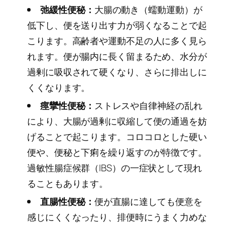
弛緩性便秘：
大腸の動き（蠕動運動）が
低下し、便を送り出す力が弱くなることで起
こります。高齢者や運動不足の人に多く見ら
れます。便が腸内に長く留まるため、水分が
過剰に吸収されて硬くなり、さらに排出しに
くくなります。
痙攣性便秘：
ストレスや自律神経の乱れ
により、大腸が過剰に収縮して便の通過を妨
げることで起こります。コロコロとした硬い
便や、便秘と下痢を繰り返すのが特徴です。
過敏性腸症候群（IBS）の一症状として現れ
ることもあります。
直腸性便秘：
便が直腸に達しても便意を
感じにくくなったり、排便時にうまく力めな