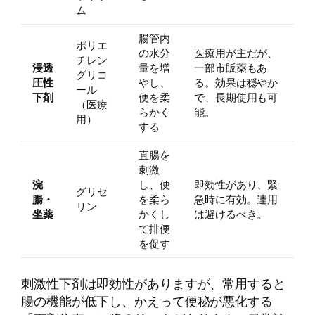
ム
腸管内
ポリエ
の水分
医療用が主だが、
チレン
浸透
量を増
一部市販薬もあ
グリコ
圧性
やし、
る。効果は穏やか
ール
下剤
便を柔
で、長期使用も可
（医療
らかく
能。
用）
する
直腸を
刺激
浣
し、便
即効性があり、緊
グリセ
腸・
を柔ら
急時に有効。連用
リン
坐薬
かくし
は避けるべき。
て排便
を促す
刺激性下剤は即効性がありますが、常用すると
腸の機能が低下し、かえって便秘が悪化する