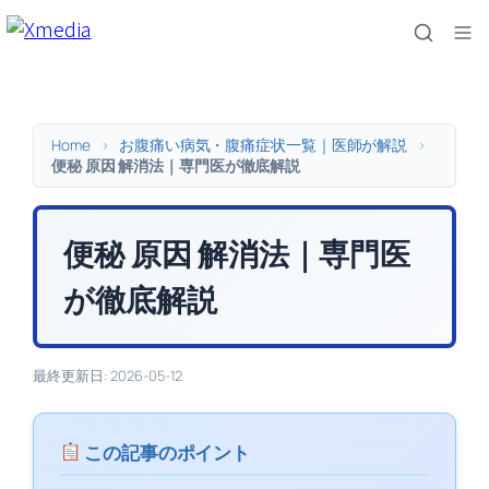
内
容
を
ス
キ
Home
>
お腹痛い病気・腹痛症状一覧｜医師が解説
>
ッ
便秘 原因 解消法｜専門医が徹底解説
プ
便秘 原因 解消法｜専門医
が徹底解説
最終更新日: 2026-05-12
この記事のポイント