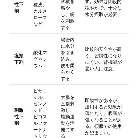
容積を
す。効果は比較的
性下
種皮、
増や
穏やかで、十分な
剤
カルメ
し、腸
水分摂取が必要。
ロース
を刺激
など
する
腸管内
に水分
比較的安全性が高
酸化マ
を引き
塩類
く、習慣性になり
グネシ
込み、
下剤
にくい。腎機能が
ウム
便を柔
悪い人は注意。
らかく
する
ビサコ
ジル、
大腸を
即効性があるが、
センノ
直接刺
連用すると効果が
刺激
シド、
激し、
薄れたり、腹痛が
性下
ピコス
蠕動運
強くなることがあ
剤
ルファ
動を活
る。頓服での使用
ートナ
発にす
が望ましい。
トリウ
る