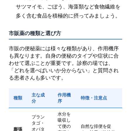
サツマイモ、ごぼう、海藻類など食物繊維を
多く含む食品を積極的に摂ってみましょう。
市販薬の種類と選び方
市販の便秘薬には様々な種類があり、作用機序
も異なります。自身の便秘のタイプや症状に合
わせて選ぶことが重要です。診察の場では、
「どれを選べばいいか分からない」と質問され
る患者さんも多いです。
主な成
作用機
種類
特徴・注意点
分
序
水分を
プラン
吸収し
タゴ・
て便の
自然な排便を促
膨張
オバタ