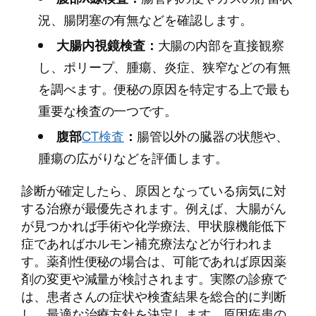
況、腸閉塞の有無などを確認します。
大腸内視鏡検査：
大腸の内部を直接観察
し、ポリープ、腫瘍、炎症、狭窄などの有無
を調べます。便秘の原因を特定する上で最も
重要な検査の一つです。
腹部
CT検査
：
腸管以外の臓器の状態や、
腫瘍の広がりなどを評価します。
診断が確定したら、原因となっている病気に対
する治療が最優先されます。例えば、大腸がん
が見つかれば手術や化学療法、甲状腺機能低下
症であればホルモン補充療法などが行われま
す。薬剤性便秘の場合は、可能であれば原因薬
剤の変更や減量が検討されます。実際の診療で
は、患者さんの症状や検査結果を総合的に判断
し、最適な治療方針を決定します。原因疾患の